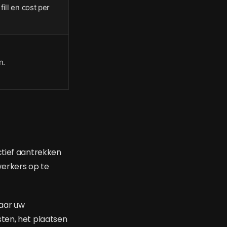
ill en cost per
n.
ctief aantrekken
werkers op te
naar uw
sten, het plaatsen