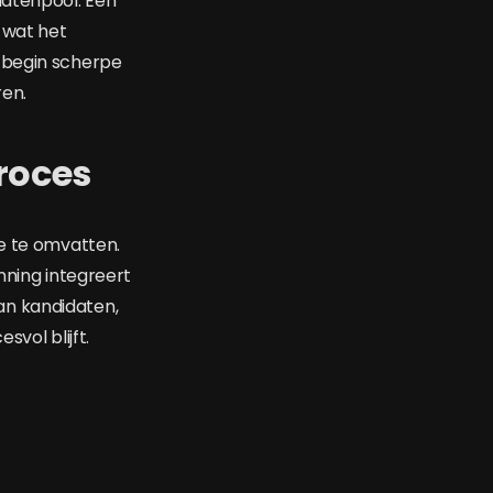
datenpool. Een
 wat het
t begin scherpe
ren.
roces
ie te omvatten.
nning integreert
an kandidaten,
vol blijft.