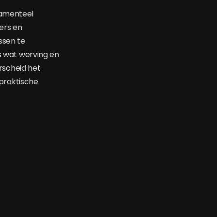
damenteel
ers en
ssen te
es wat werving en
rscheid het
 praktische