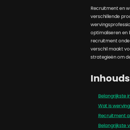
Recruitment en we
verschillende pr
wervingsprofessio
optimaliseren en b
recruitment onde
verschil maakt voo
strategieën om dez
Inhoud
Belangrijkste 
Wat is wervin
Recruitment a
Belangrijkste 