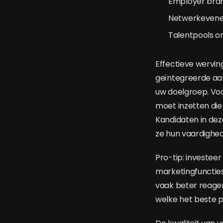
Employer bran
Netwerkevene
Talentpools o
Effectieve wervin
geïntegreerde aa
uw doelgroep. Voo
moet inzetten die
Kandidaten in de
ze hun vaardighe
Pro-tip: investeer
marketingfuncties
vaak beter reager
welke het beste p