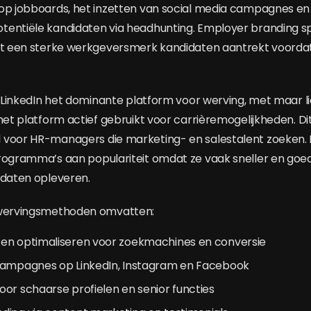
op jobboards, het inzetten van social media campagnes en 
entiële kandidaten via headhunting. Employer branding spe
dat een sterke werkgeversmerk kandidaten aantrekt voorda
ft LinkedIn het dominante platform voor werving, met maar li
 het platform actief gebruikt voor carrièremogelijkheden. D
 voor HR-managers die marketing- en salestalent zoeken.
programma’s aan populariteit omdat ze vaak sneller en go
idaten opleveren.
 wervingsmethoden omvatten:
en optimaliseren voor zoekmachines en conversie
campagnes op LinkedIn, Instagram en Facebook
or schaarse profielen en senior functies