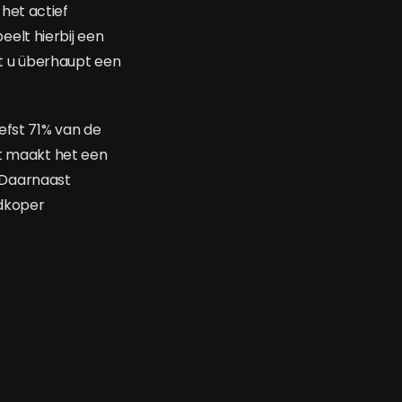
het actief
elt hierbij een
t u überhaupt een
efst 71% van de
it maakt het een
 Daarnaast
edkoper