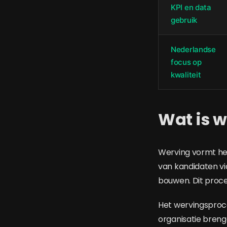
KPI en data
gebruik
Nederlandse
focus op
kwaliteit
Wat is w
Werving vormt het
van kandidaten v
bouwen. Dit proces
Het wervingsproce
organisatie breng