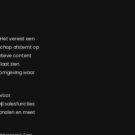
Het vereist een
schap afstemt op
atieve content
aat zien.
n omgeving waar
 Voor
jl salesfuncties
kanalen en meet