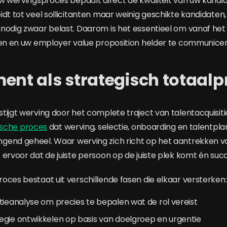
uw wervingsproces bepaalt direct de kwaliteit van uw kandi
idt tot veel sollicitanten maar weinig geschikte kandidaten,
nodig zwaar belast. Daarom is het essentieel om vanaf he
ren en uw employer value proposition helder te communice
ent als strategisch totaalp
tijgt werving door het complete traject van talentacquisit
ische proces
dat werving, selectie, onboarding en talentpla
gend geheel. Waar werving zich richt op het aantrekken v
ervoor dat de juiste persoon op de juiste plek komt én succes
oces bestaat uit verschillende fasen die elkaar versterken:
tieanalyse om precies te bepalen wat de rol vereist
egie ontwikkelen op basis van doelgroep en urgentie