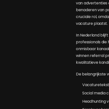
van advertenties 
benaderen van pot
cruciale rol, om
vacature plaatst.
In Nederland blij
professionals die
onmisbaar kanaal
winnen referral 
kwalitatieve kand
De belangrijkste
Vacaturetekst
Social media 
Headhunting vo