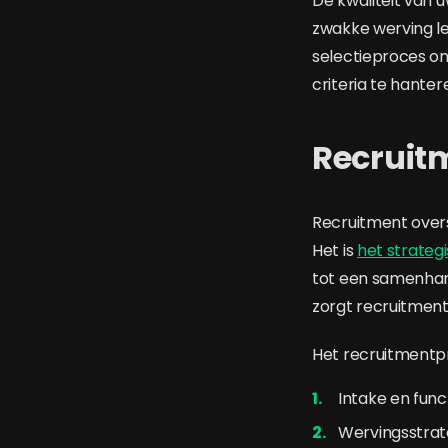
De kwaliteit van 
zwakke werving le
selectieproces on
criteria te hante
Recruitm
Recruitment overs
Het is
het strateg
tot een samenhan
zorgt recruitment 
Het recruitmentpr
Intake en func
Wervingsstrat