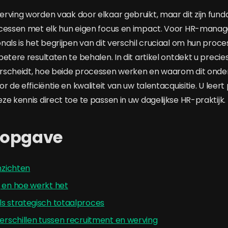
rving worden vaak door elkaar gebruikt, maar dit zijn fun
ocessen met elk hun eigen focus en impact. Voor HR-manag
nals is het begrijpen van dit verschil cruciaal om hun proce
etere resultaten te behalen. In dit artikel ontdekt u preci
rscheidt, hoe beide processen werken en waarom dit onde
r de efficiëntie en kwaliteit van uw talentacquisitie. U leert
e kennis direct toe te passen in uw dagelijkse HR-praktijk.
sopgave
inzichten
g en hoe werkt het
ls strategisch totaalproces
verschillen tussen recruitment en werving