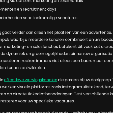
ding via content marketing en testimonials
menten en recruitment days
nderhouden voor toekomstige vacatures
g gaat verder dan alleen het plaatsen van een advertentie. 
npak waarbij u meerdere kanalen combineert en uw bood
r marketing- en salesfuncties betekent dit vaak dat u cre
 de dynamiek en groeimogelijkheden binnen uw organisatie l
ze sectoren zoeken immers niet alleen een baan, maar ee
den kunnen ontwikkelen.
 in
effectieve wervingskanalen
die passen bij uw doelgroep.
 werken visuele platforms zoals Instagram uitstekend, terwi
en op directe LinkedIn-benaderingen. Test verschillende 
resteren voor uw specifieke vacatures.