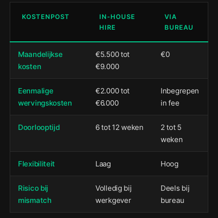
KOSTENPOST
IN-HOUSE
VIA
HIRE
BUREAU
Maandelijkse
€5.500 tot
€0
kosten
€9.000
Eenmalige
€2.000 tot
Inbegrepen
wervingskosten
€6.000
in fee
Doorlooptijd
6 tot 12 weken
2 tot 5
weken
Flexibiliteit
Laag
Hoog
Risico bij
Volledig bij
Deels bij
mismatch
werkgever
bureau