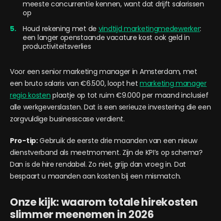
meeste concurrentie kennen, want dat drijft salarissen
op
Houd rekening met de
vindtijd marketingmedewerker
:
een langer openstaande vacature kost ook geld in
productiviteitsverlies
Voor een senior marketing manager in Amsterdam, met
een bruto salaris van €6.500, loopt het
marketing manager
regio kosten
plaatje op tot ruim €9.000 per maand inclusief
alle werkgeverslasten. Dat is een serieuze investering die een
zorgvuldige businesscase verdient.
Pro-tip:
Gebruik de eerste drie maanden van een nieuw
dienstverband als meetmoment. Zijn de KPI’s op schema?
Dan is de hire rendabel. Zo niet, grijp dan vroeg in. Dat
bespaart u maanden aan kosten bij een mismatch.
Onze kijk: waarom totale hirekosten
slimmer meenemen in 2026