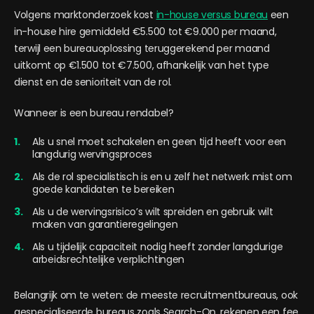
Volgens marktonderzoek kost
in-house versus bureau
een
in-house hire gemiddeld €5.500 tot €9.000 per maand,
terwijl een bureauoplossing teruggerekend per maand
uitkomt op €1.500 tot €7.500, afhankelijk van het type
dienst en de senioriteit van de rol.
Wanneer is een bureau rendabel?
Als u snel moet schakelen en geen tijd heeft voor een
langdurig wervingsproces
Als de rol specialistisch is en u zelf het netwerk mist om
goede kandidaten te bereiken
Als u de wervingsrisico’s wilt spreiden en gebruik wilt
maken van garantieregelingen
Als u tijdelijk capaciteit nodig heeft zonder langdurige
arbeidsrechtelijke verplichtingen
Belangrijk om te weten: de meeste recruitmentbureaus, ook
gespecialiseerde bureaus zoals Search-On, rekenen een fee