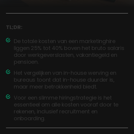
TL;DR:
De totale kosten van een marketinghire
liggen 25% tot 40% boven het bruto salaris
door werkgeverslasten, vakantiegeld en
pensioen.
Het vergelijken van in-house werving en
bureaus toont dat in-house duurder is,
maar meer betrokkenheid biedt.
Voor een slimme hiringstrategie is het
essentieel om alle kosten vooraf door te
rekenen, inclusief recruitment en
onboarding.