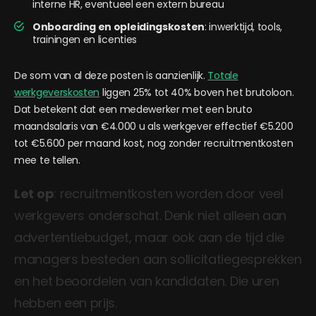
interne HR, eventueel een extern bureau
Onboarding en opleidingskosten
: inwerktijd, tools,
trainingen en licenties
De som van al deze posten is aanzienlijk.
Totale
werkgeverskosten
liggen 25% tot 40% boven het brutoloon.
Dat betekent dat een medewerker met een bruto
maandsalaris van €4.000 u als werkgever effectief €5.200
tot €5.600 per maand kost, nog zonder recruitmentkosten
mee te tellen.
Let op
: recruitmentkosten worden door veel
werkgevers onderschat. Denk niet alleen aan
advertentiebudget, maar ook aan de tijd die
managers besteden aan sollicitatiegesprekken
en het beoordelen van kandidaten. Die uren
hebben een prijs.