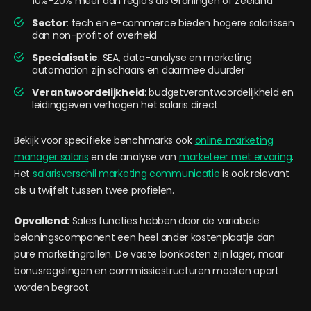
10%-20% meer dan regio’s als Groningen of Zeeland
Sector
: tech en e-commerce bieden hogere salarissen
dan non-profit of overheid
Specialisatie
: SEA, data-analyse en marketing
automation zijn schaars en daarmee duurder
Verantwoordelijkheid
: budgetverantwoordelijkheid en
leidinggeven verhogen het salaris direct
Bekijk voor specifieke benchmarks ook
online marketing
manager salaris
en de analyse van
marketeer met ervaring
.
Het
salarisverschil marketing communicatie
is ook relevant
als u twijfelt tussen twee profielen.
Opvallend:
Sales functies hebben door de variabele
beloningscomponent een heel ander kostenplaatje dan
pure marketingrollen. De vaste loonkosten zijn lager, maar
bonusregelingen en commissiestructuren moeten apart
worden begroot.