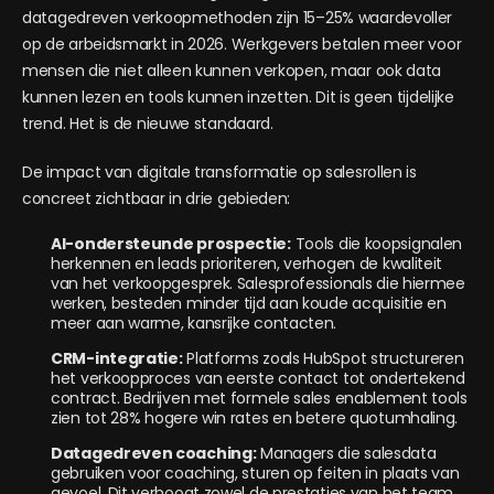
datagedreven verkoopmethoden zijn 15–25% waardevoller
op de arbeidsmarkt in 2026. Werkgevers betalen meer voor
mensen die niet alleen kunnen verkopen, maar ook data
kunnen lezen en tools kunnen inzetten. Dit is geen tijdelijke
trend. Het is de nieuwe standaard.
De impact van digitale transformatie op salesrollen is
concreet zichtbaar in drie gebieden:
AI-ondersteunde prospectie:
Tools die koopsignalen
herkennen en leads prioriteren, verhogen de kwaliteit
van het verkoopgesprek. Salesprofessionals die hiermee
werken, besteden minder tijd aan koude acquisitie en
meer aan warme, kansrijke contacten.
CRM-integratie:
Platforms zoals HubSpot structureren
het verkoopproces van eerste contact tot ondertekend
contract. Bedrijven met formele sales enablement tools
zien tot 28% hogere win rates en betere quotumhaling.
Datagedreven coaching:
Managers die salesdata
gebruiken voor coaching, sturen op feiten in plaats van
gevoel. Dit verhoogt zowel de prestaties van het team