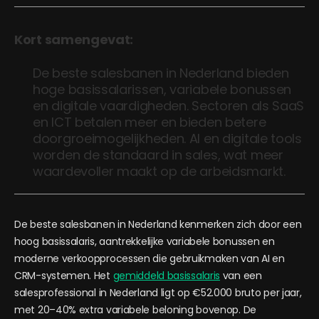
Kort samengevat:
De beste salesbanen in Nederland bieden
hoge basissalarissen, variabele bonussen
en digitale vaardigheden. Sectoren als SaaS
en ICT betalen meer en bieden betere
doorgroeimogelijkheden. AI en digitale tools
worden de standaard in sales, wat meer
waardevoller maakt op de arbeidsmarkt.
De beste salesbanen in Nederland kenmerken zich door een
hoog basissalaris, aantrekkelijke variabele bonussen en
moderne verkoopprocessen die gebruikmaken van AI en
CRM-systemen. Het
gemiddeld basissalaris
van een
salesprofessional in Nederland ligt op €52.000 bruto per jaar,
met 20–40% extra variabele beloning bovenop. De