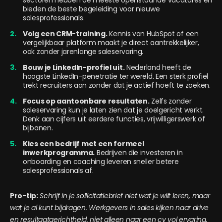
bieden de beste begeleiding voor nieuwe
salesprofessionals.
Volg een CRM-training.
Kennis van HubSpot of een
vergelijkbaar platform maakt je direct aantrekkelijker,
ook zonder jarenlange saleservaring.
Bouw je LinkedIn-profiel uit.
Nederland heeft de
hoogste LinkedIn-penetratie ter wereld. Een sterk profiel
trekt recruiters aan zonder dat je actief hoeft te zoeken.
Focus op aantoonbare resultaten.
Zelfs zonder
saleservaring kun je laten zien dat je doelgericht werkt.
Denk aan cijfers uit eerdere functies, vrijwilligerswerk of
bijbanen.
Kies een bedrijf met een formeel
inwerkprogramma.
Bedrijven die investeren in
onboarding en coaching leveren sneller betere
salesprofessionals af.
Pro-tip:
Schrijf in je sollicitatiebrief niet wat je wilt leren, maar
wat je al kunt bijdragen. Werkgevers in sales kijken naar drive
en resultaatgerichtheid, niet alleen naar een cv vol ervaring.