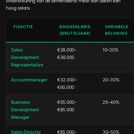
ondersteuning van de binnendienst meer dan alleen een
hoog salaris.
FUNCTIE
BASISSALARIS
VARIABELE
(BRUTO/JAAR)
BELONING
Sales
€28.000–
10–20%
Development
€36.000
Representative
Accountmanager
€32.000–
20–30%
€60.000
Business
€55.000–
25–40%
Development
€85.000
Manager
Sales Director
€85.000–
30–50%