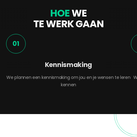
HOE
WE
TE WERK GAAN
01
Kennismaking
We plannen een kennismaking om jou en je wensen te leren
W
kennen