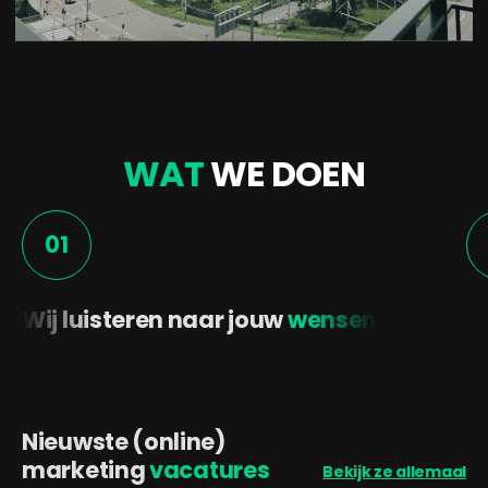
WAT
WE DOEN
01
Wij luisteren naar jouw
wensen
Nieuwste (online)
marketing
vacatures
Bekijk ze allemaal