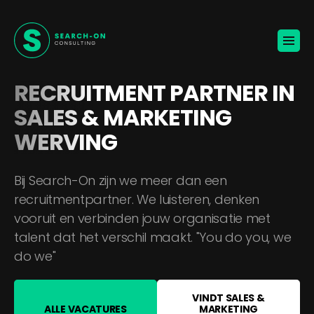
Home
Voor werkgevers
Vacatures
Over ons
RECRUITMENT PARTNER IN
Blogs
SALES & MARKETING
Contact
WERVING
Jouw carrière
Bij Search-On zijn we meer dan een
recruitmentpartner. We luisteren, denken
🚀
KANDIDATEN ONTVANGEN
vooruit en verbinden jouw organisatie met
talent dat het verschil maakt. "You do you, we
do we"
BROCHURE VOOR WERKGEVERS
VINDT SALES &
ALLE VACATURES
MARKETING