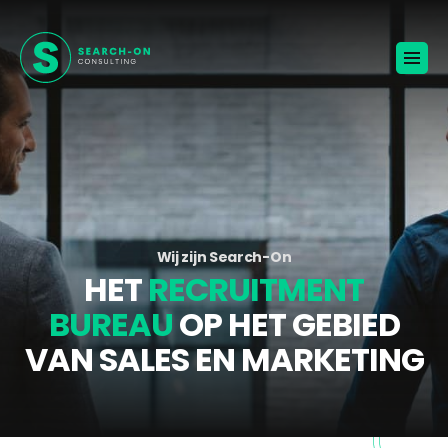
Home
Voor werkgevers
Vacatures
Over ons
Blogs
Contact
Jouw carrière
Wij zijn Search-On
HET
RECRUITMENT
🚀
KANDIDATEN ONTVANGEN
BUREAU
OP HET GEBIED
VAN SALES EN MARKETING
BROCHURE VOOR WERKGEVERS