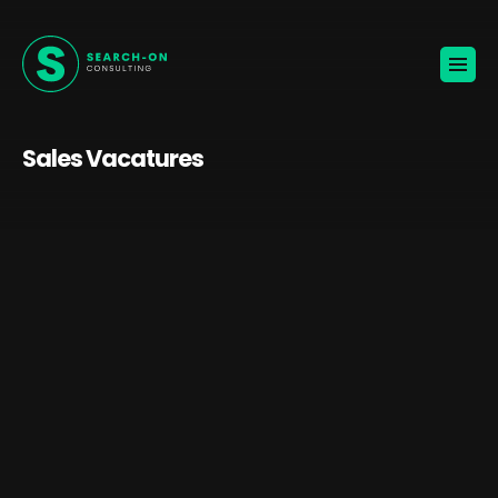
Home
Voor werkgevers
Vacatures
Over ons
Blogs
Sales Vacatures
Contact
Jouw carrière
🚀
KANDIDATEN ONTVANGEN
BROCHURE VOOR WERKGEVERS