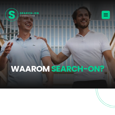
Home
Voor werkgevers
Vacatures
Over ons
Blogs
Contact
Jouw carrière
WAAROM
SEARCH-ON?
🚀
KANDIDATEN ONTVANGEN
BROCHURE VOOR WERKGEVERS