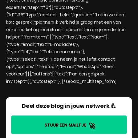
{“text”:”Strategische content marketing
expertise”,”step”:”#6″}],”autostep”:””},
{“id”:”#6″,”type”:”contact_fields”,”question”:”Laten we een
kort gesprek inplannen! Ik verbind je graag met een van
onze marketing recruitment specialisten die je verder kan
helpen.”,”formItems”:[{“type”:”text”,”text”:”Naam”},
{“type”:”email”,”text”:”E-mailadres”},
{“type”:”tel”,”text”:”Telefoonnummer”},
{“type”:”select”,”text”:”Hoe neem je het liefst contact
op?”,”options”:[“Telefoon”,”E-mail”,”WhatsApp”,”Geen
voorkeur”]}],”buttons”:[{“text”:”Plan een gesprek
in”,”step”:””}],”autostep”:””}][/seoaic_multistep_form]
Deel deze blog in jouw netwerk 💪
🚀
STUUR EEN MAILTJE