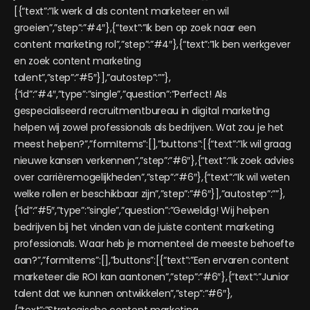
[{“text”:”Ik werk al als content marketeer en wil
groeien”,”step”:”#4″},{“text”:”Ik ben op zoek naar een
content marketing rol”,”step”:”#4″},{“text”:”Ik ben werkgever
en zoek content marketing
talent”,”step”:”#5″}],”autostep”:””},
{“id”:”#4″,”type”:”single”,”question”:”Perfect! Als
gespecialiseerd recruitmentbureau in digital marketing
helpen wij zowel professionals als bedrijven. Wat zou je het
meest helpen?”,”formItems”:[],”buttons”:[{“text”:”Ik wil graag
nieuwe kansen verkennen”,”step”:”#6″},{“text”:”Ik zoek advies
over carrièremogelijkheden”,”step”:”#6″},{“text”:”Ik wil weten
welke rollen er beschikbaar zijn”,”step”:”#6″}],”autostep”:””},
{“id”:”#5″,”type”:”single”,”question”:”Geweldig! Wij helpen
bedrijven bij het vinden van de juiste content marketing
professionals. Waar heb je momenteel de meeste behoefte
aan?”,”formItems”:[],”buttons”:[{“text”:”Een ervaren content
marketeer die ROI kan aantonen”,”step”:”#6″},{“text”:”Junior
talent dat we kunnen ontwikkelen”,”step”:”#6″},