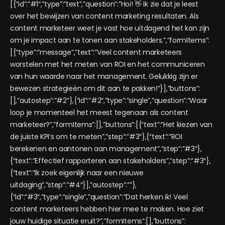
[{“id”:”#1″,”type”:”text”,”question”:”Hoi! 👋 Ik zie dat je leest
over het bewijzen van content marketing resultaten. Als
content marketeer weet je vast hoe uitdagend het kan zijn
om je impact aan te tonen aan stakeholders.”,”formItems”:
[{“type”:”message”,”text”:”Veel content marketeers
worstelen met het meten van ROI en het communiceren
van hun waarde naar het management. Gelukkig zijn er
bewezen strategieën om dit aan te pakken!”}],”buttons”:
[],”autostep”:”#2″},{“id”:”#2″,”type”:”single”,”question”:”Waar
loop je momenteel het meest tegenaan als content
marketeer?”,”formItems”:[],”buttons”:[{“text”:”Het kiezen van
de juiste KPI’s om te meten”,”step”:”#3″},{“text”:”ROI
berekenen en aantonen aan management”,”step”:”#3″},
{“text”:”Effectief rapporteren aan stakeholders”,”step”:”#3″},
{“text”:”Ik zoek eigenlijk naar een nieuwe
uitdaging”,”step”:”#4″}],”autostep”:””},
{“id”:”#3″,”type”:”single”,”question”:”Dat herken ik! Veel
content marketeers hebben hier mee te maken. Hoe ziet
jouw huidige situatie eruit?”,”formItems”:[],”buttons”: