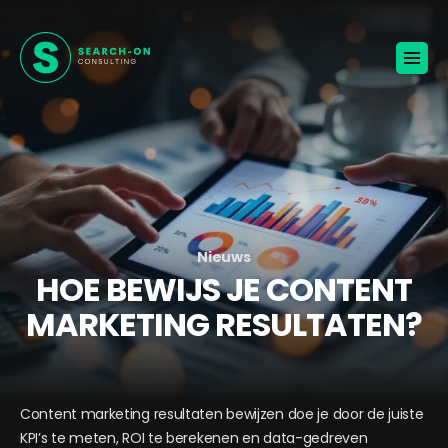
Home
Voor werkgevers
Vacatures
Over ons
Blogs
Contact
Jouw carrière
Nieuws
HOE BEWIJS JE CONTENT
🚀
KANDIDATEN ONTVANGEN
MARKETING RESULTATEN?
BROCHURE VOOR WERKGEVERS
Content marketing resultaten bewijzen doe je door de juiste
KPI’s te meten, ROI te berekenen en data-gedreven