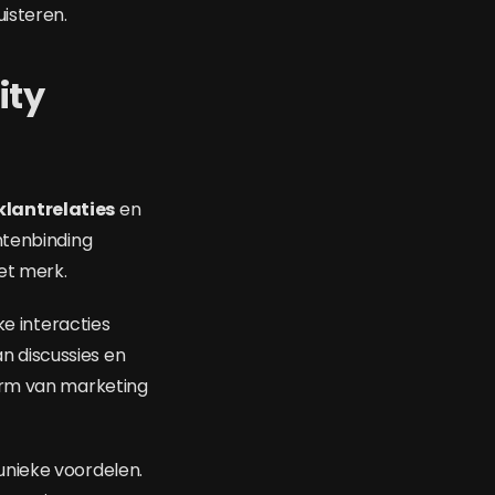
isteren.
ity
lantrelaties
en
ntenbinding
et merk.
 interacties
 discussies en
orm van marketing
unieke voordelen.