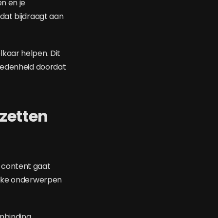
n en je
dat bijdraagt aan
kaar helpen. Dit
vredenheid doordat
pzetten
f content gaat
welke onderwerpen
enbinding