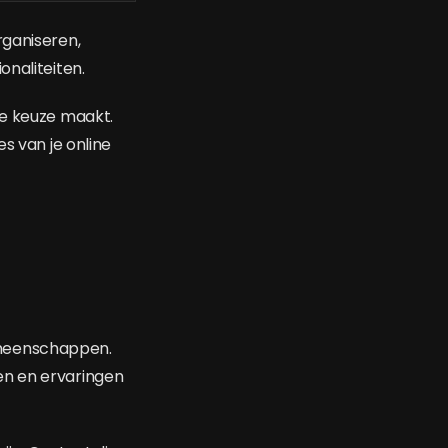
rganiseren,
onaliteiten.
ve keuze maakt.
s van je online
emeenschappen.
en en ervaringen