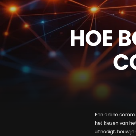
HOE B
C
Een online commun
het kiezen van het
uitnodigt, bouw 