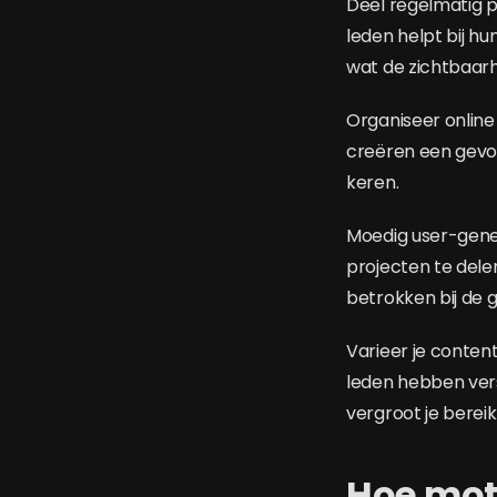
Deel regelmatig p
leden helpt bij h
wat de zichtbaarh
Organiseer online
creëren een gevo
keren.
Moedig user-gene
projecten te del
betrokken bij de
Varieer je conten
leden hebben vers
vergroot je bereik
Hoe mot