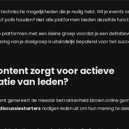
echnische mogelijkheden die je nodig hebt. Wil je events o
f polls houden? Niet alle platformen bieden dezelfde functi
e platformen met een kleine groep voordat je een definitie
ing van je doelgroep is uiteindelijk bepalend voor het succe
ntent zorgt voor actieve
atie van leden?
tent genereert de meeste betrokkenheid binnen online g
 discussiestarters
nodigen leden uit om hun mening te del