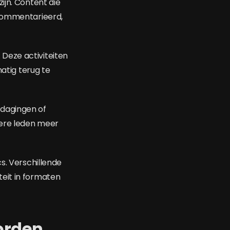
ijn. Content die
ecommentarieerd,
Deze activiteiten
tig terug te
tdagingen of
dere leden meer
s. Verschillende
eit in formaten
orden