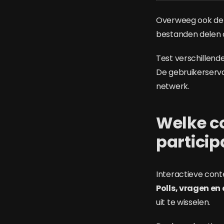
Overweeg ook de t
bestanden delen o
Test verschillend
De gebruikerservar
netwerk.
Welke co
particip
Interactieve con
Polls, vragen en
uit te wisselen.