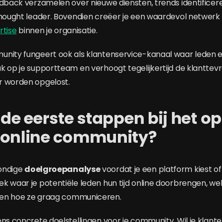
edback verzamelen over nieuwe diensten, trends identificere
thought leader. Bovendien creëer je een waardevol netwerk 
rtise
binnen je organisatie.
nity fungeert ook als klantenservice-kanaal waar leden el
k op je supportteam en verhoogt tegelijkertijd de klantte
r worden opgelost.
 de eerste stappen bij het o
 online community?
ondige
doelgroepanalyse
voordat je een platform kiest o
k waar je potentiële leden hun tijd online doorbrengen, 
en hoe ze graag communiceren.
ens concrete doelstellingen voor je community. Wil je klant