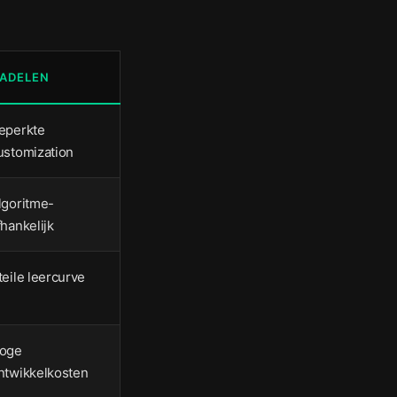
ADELEN
eperkte
ustomization
lgoritme-
fhankelijk
teile leercurve
oge
ntwikkelkosten