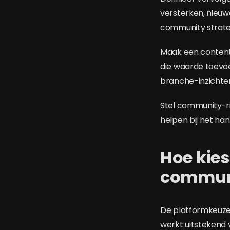
versterken, nieuw
community strateg
Maak een contentp
die waarde toevoe
branche-inzichte
Stel community-ric
helpen bij het ha
Hoe kies
commun
De platformkeuze 
werkt uitstekend 