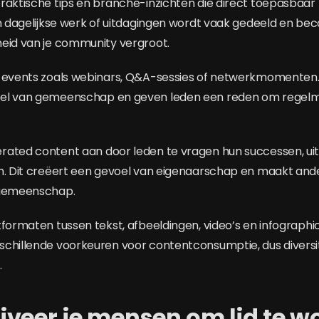
raktische tips en branche-inzichten die direct toepasbaar z
un dagelijkse werk of uitdagingen wordt vaak gedeeld en b
eid van je community vergroot.
 events zoals webinars, Q&A-sessies of netwerkmomenten. 
el van gemeenschap en geven leden een reden om regelma
rated content aan door leden te vragen hun successen, ui
en. Dit creëert een gevoel van eigenaarschap en maakt an
 gemeenschap.
tformaten tussen tekst, afbeeldingen, video’s en infographic
chillende voorkeuren voor contentconsumptie, dus diversit
.
iveer je mensen om lid te w