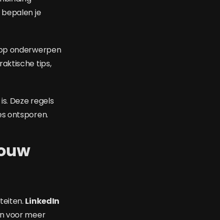
 bepalen je
s op onderwerpen
aktische tips,
is. Deze regels
es ontsporen.
jouw
teiten.
LinkedIn
jn voor meer