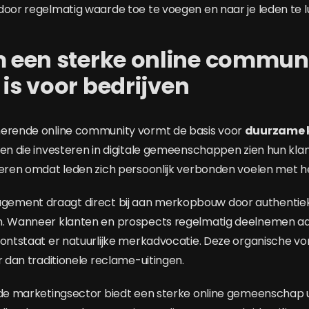
door regelmatig waarde toe te voegen en naar je leden te lu
een sterke online commun
 is voor bedrijven
nerende online community vormt de basis voor
duurzame k
ven die investeren in digitale gemeenschappen zien hun kla
teren omdat leden zich persoonlijk verbonden voelen met h
ment draagt direct bij aan merkopbouw door authentieke
n. Wanneer klanten en prospects regelmatig deelnemen aan
 ontstaat er natuurlijke merkadvocatie. Deze organische v
r dan traditionele reclame-uitingen.
 de marketingsector biedt een sterke online gemeenschap 