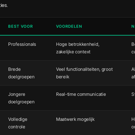
ies.
BEST VOOR
VOORDELEN
N
Professionals
Hoge betrokkenheid,
B
zakelijke context
c
Brede
Veel functionaliteiten, groot
A
doelgroepen
bereik
a
Jongere
Real-time communicatie
S
doelgroepen
Volledige
Maatwerk mogelijk
H
controle
o