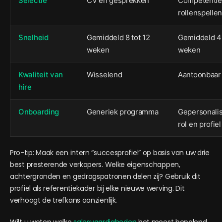
Selectie
CV en gesprekken
Competentiet
rollenspellen
Snelheid
Gemiddeld 8 tot 12
Gemiddeld 4 
weken
weken
Kwaliteit van
Wisselend
Aantoonbaar
hire
Onboarding
Generiek programma
Gepersonali
rol en profiel
Pro-tip: Maak een intern “succesprofiel” op basis van uw drie
best presterende verkopers. Welke eigenschappen,
achtergronden en gedragspatronen delen zij? Gebruik dit
profiel als referentiekader bij elke nieuwe werving. Dit
verhoogt de trefkans aanzienlijk.
Wilt u weten welke
salesvaardigheden
het meest bepalend