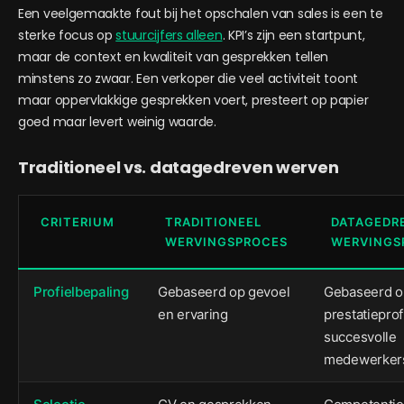
Een veelgemaakte fout bij het opschalen van sales is een te
sterke focus op
stuurcijfers alleen
. KPI’s zijn een startpunt,
maar de context en kwaliteit van gesprekken tellen
minstens zo zwaar. Een verkoper die veel activiteit toont
maar oppervlakkige gesprekken voert, presteert op papier
goed maar levert weinig waarde.
Traditioneel vs. datagedreven werven
CRITERIUM
TRADITIONEEL
DATAGEDR
WERVINGSPROCES
WERVINGS
Profielbepaling
Gebaseerd op gevoel
Gebaseerd o
en ervaring
prestatieprof
succesvolle
medewerker