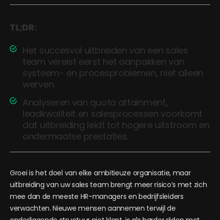
TL;DR:
Het succesvol uitbreiden van een sales
team vereist eerst het aanpakken van
systeem- en procesproblemen, niet alleen
werven.
Analyseren van quota attainment,
leadkwaliteit en salesprocessen voorkomt
dat uitbreiding leidt tot hogere uitstroom en
ondermaatse prestaties.
Groei is het doel van elke ambitieuze organisatie, maar
uitbreiding van uw sales team brengt meer risico’s met zich
mee dan de meeste HR-managers en bedrijfsleiders
verwachten. Nieuwe mensen aannemen terwijl de