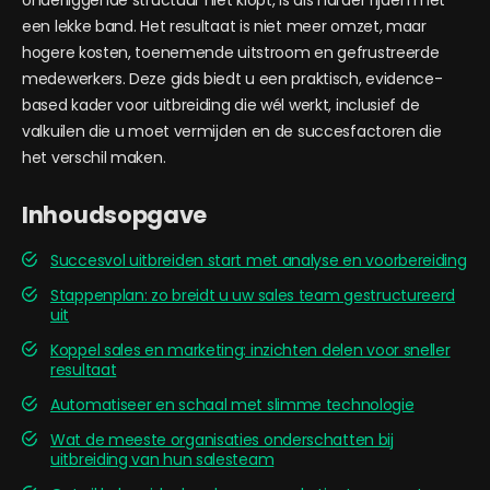
onderliggende structuur niet klopt, is als harder rijden met
een lekke band. Het resultaat is niet meer omzet, maar
hogere kosten, toenemende uitstroom en gefrustreerde
medewerkers. Deze gids biedt u een praktisch, evidence-
based kader voor uitbreiding die wél werkt, inclusief de
valkuilen die u moet vermijden en de succesfactoren die
het verschil maken.
Inhoudsopgave
Succesvol uitbreiden start met analyse en voorbereiding
Stappenplan: zo breidt u uw sales team gestructureerd
uit
Koppel sales en marketing: inzichten delen voor sneller
resultaat
Automatiseer en schaal met slimme technologie
Wat de meeste organisaties onderschatten bij
uitbreiding van hun salesteam