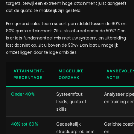
targets, terwijl een extreem hoge attainment juist aangeeft
dat de quota te makkelijk zijn gesteld.
Een gezond sales team scoort gemiddeld tussen de 60% en
80% quota attainment. Zit u structureel onder de 50%? Dan
is er iets fundamenteel mis met uw systeem, en uitbreiding
lost dat niet op. Zit u boven de 90%? Dan laat u mogelijk
omzet liggen door te lage ambities.
ATTAINMENT-
MOGELIJKE
AANBEVOLE
PERCENTAGE
OORZAAK
ACTIE
Onder 40%
Systeemfout:
Analyseer pipe
leads, quota of
en training eer
skills
40% tot 60%
Gedeeltelijk
Gerichte coac
structuurprobleem
en