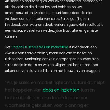
Als sales en marketing los van elkaar opereren, ontstaan er
blinde vlekken die direct invloed hebben op uw
omzetresultaten. Marketing stuurt leads door die niet
voldoen aan de criteria van sales. Sales geeft geen
feedback over waarom deals verloren gaan. Het resultaat is
een vicieuze cirkel van wederzijdse frustratie en gemiste
kansen.
Het
verschil tussen sales en marketing
is niet alleen een
kwestie van taakverdeling, maar ook van mindset en
tijdshorizon. Marketing denkt in campagnes en kwartalen,
sales denkt in deals en weken. Alignment begint met het
erkennen van die verschillen en het bouwen van bruggen.
“Als je sales en marketingteams uitbreidt, helpt
het koppelen van
data en inzichten
tussen
beide afdelingen om dezelfde bron van
waarheid te gebruiken voor planning en