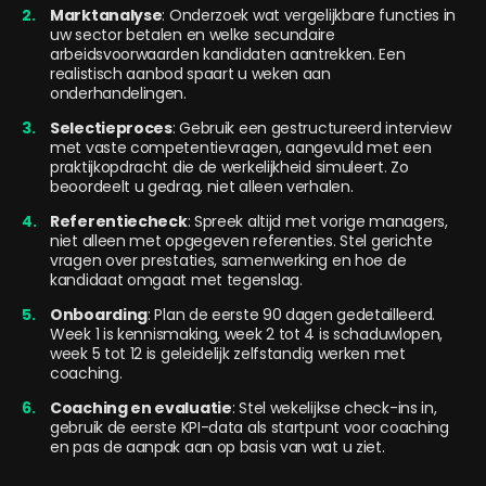
Marktanalyse
: Onderzoek wat vergelijkbare functies in
uw sector betalen en welke secundaire
arbeidsvoorwaarden kandidaten aantrekken. Een
realistisch aanbod spaart u weken aan
onderhandelingen.
Selectieproces
: Gebruik een gestructureerd interview
met vaste competentievragen, aangevuld met een
praktijkopdracht die de werkelijkheid simuleert. Zo
beoordeelt u gedrag, niet alleen verhalen.
Referentiecheck
: Spreek altijd met vorige managers,
niet alleen met opgegeven referenties. Stel gerichte
vragen over prestaties, samenwerking en hoe de
kandidaat omgaat met tegenslag.
Onboarding
: Plan de eerste 90 dagen gedetailleerd.
Week 1 is kennismaking, week 2 tot 4 is schaduwlopen,
week 5 tot 12 is geleidelijk zelfstandig werken met
coaching.
Coaching en evaluatie
: Stel wekelijkse check-ins in,
gebruik de eerste KPI-data als startpunt voor coaching
en pas de aanpak aan op basis van wat u ziet.