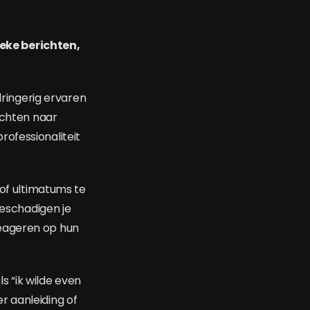
eke berichten,
dringerig ervaren
ichten naar
ofessionaliteit
 of ultimatums te
beschadigen je
reageren op hun
s “ik wilde even
r aanleiding of