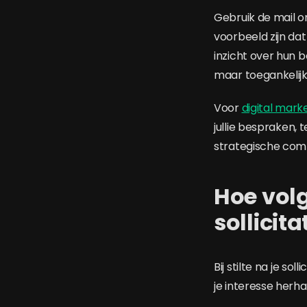
Gebruik de mail o
voorbeeld zijn dat
inzicht over hun b
maar toegankelijk
Voor
digital mark
jullie bespraken, te
strategische com
Hoe volg 
sollicit
Bij stilte na je sol
je interesse herh