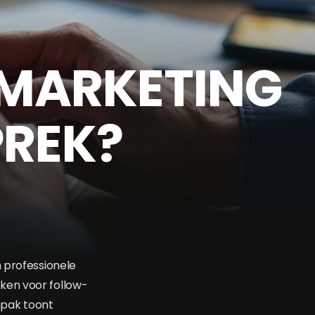
 MARKETING
PREK?
n professionele
ken voor follow-
npak toont