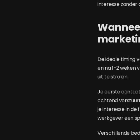
interesse zonder o
Wanneer
marketin
De ideale timing v
en na 1-2 weken v
uit te stralen.
Je eerste contact 
ochtend verstuurt
je interesse in de
werkgever een spe
Verschillende bed