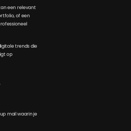
kan een relevant
tfolio, of een
professioneel
igitale trends die
igt op
e
up mail waarin je