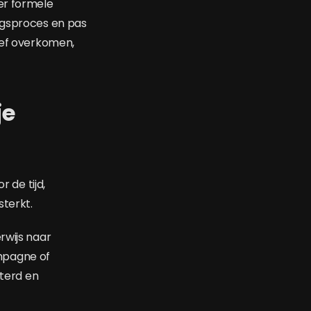
er formele
ingsproces en pas
ief overkomen,
je
 de tijd,
sterkt.
rwijs naar
mpagne of
sterd en