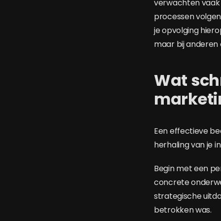
verwachten vaak s
processen volgen.
je opvolging hier
maar bij anderen 
Wat schr
marketin
Een effectieve b
herhaling van je i
Begin met een per
concrete onderwe
strategische uitda
betrokken was.