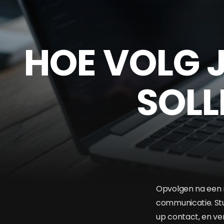
HOE VOLG 
SOLL
Opvolgen na een m
communicatie. Stu
up contact, en v