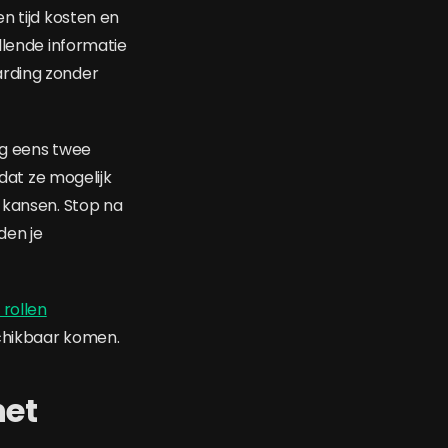
n tijd kosten en
llende informatie
arding zonder
og eens twee
 dat ze mogelijk
 kansen. Stop na
den je
rollen
schikbaar komen.
het