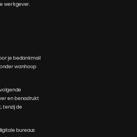
 de werkgever.
oor je bedankmail
t zonder wanhoop
e volgende
ewer en benadrukt
 tenzij de
igitale bureaus