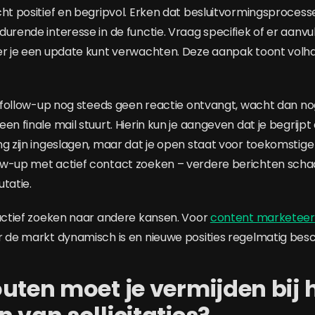
cht positief en begripvol. Erken dat besluitvormingsprocesse
durende interesse in de functie. Vraag specifiek of er aanvu
er je een update kunt verwachten. Deze aanpak toont volh
te follow-up nog steeds geen reactie ontvangt, wacht dan n
en finale mail stuurt. Hierin kun je aangeven dat je begrijpt
ng zijn ingeslagen, maar dat je open staat voor toekomstige
ow-up met actief contact zoeken – verdere berichten scha
tatie.
 actief zoeken naar andere kansen. Voor
content marketeer 
r de markt dynamisch is en nieuwe posities regelmatig be
uten moet je vermijden bij 