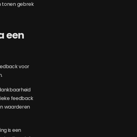
en tonen gebrek
a een
eedback voor
n.
, dankbaarheid
ifieke feedback
ven waarderen
ing is een