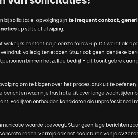
 van sollicitaties?
bij sollicitatie-opvolging zijn
te frequent contact, generi
eacties
op stilte of afwijzing.
of wekelijks contact na je eerste follow-up. Dit wordt als op
eve indruk volledig tenietdoen. Stuur ook geen identieke ber
ersonen binnen hetzelfde bedrijf – dit toont gebrek aan pr
pvolging om te klagen over het proces, druk uit te oefenen,
e berichten waarin je frustratie uit over lange wachttijden 
ent. Bedrijven onthouden kandidaten die unprofessioneel 
municatie waarde toevoegt. Stuur geen lege berichten zoal
oncrete reden. Vermijd ook het doorsturen van je cv zonde