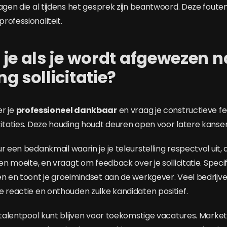
ragen die al tijdens het gesprek zijn beantwoord. Deze fout
rofessionaliteit.
je als je wordt afgewezen n
g sollicitatie?
er je
professioneel dankbaar
en vraag je constructieve f
citaties. Deze houding houdt deuren open voor latere kanse
r een bedankmail waarin je je teleurstelling respectvol uit
 en moeite, en vraagt om feedback over je sollicitatie. Spec
en en toont je groeimindset aan de werkgever. Veel bedrij
e reactie en onthouden zulke kandidaten positief.
 talentpool kunt blijven voor toekomstige vacatures. Market