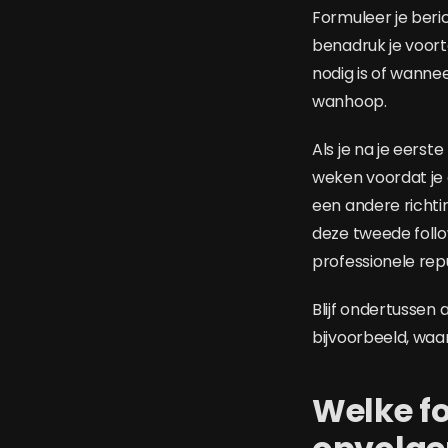
Formuleer je beri
benadruk je voort
nodig is of wanne
wanhoop.
Als je na je eers
weken voordat je e
een andere richti
deze tweede foll
professionele repu
Blijf ondertussen
bijvoorbeeld, waa
Welke fo