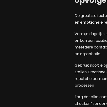
opvolgen
De grootste fouten 
en emotionele r
Vermijd dagelijks 
en kan een positi
meerdere contactp
en organisatie.
Gebruik nooit je o
stellen. Emotionel
reputatie perman
processen.
Zorg dat elke com
checken” zonder c