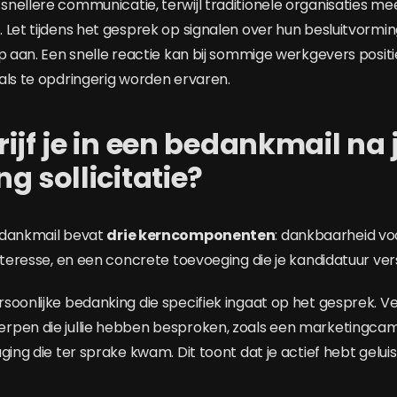
nellere communicatie, terwijl traditionele organisaties me
 Let tijdens het gesprek op signalen over hun besluitvorm
op aan. Een snelle reactie kan bij sommige werkgevers posit
als te opdringerig worden ervaren.
ijf je in een bedankmail na 
g sollicitatie?
edankmail bevat
drie kerncomponenten
: dankbaarheid voor
nteresse, en een concrete toevoeging die je kandidatuur ver
soonlijke bedanking die specifiek ingaat op het gesprek. Ve
rpen die jullie hebben besproken, zoals een marketingca
ging die ter sprake kwam. Dit toont dat je actief hebt gelui