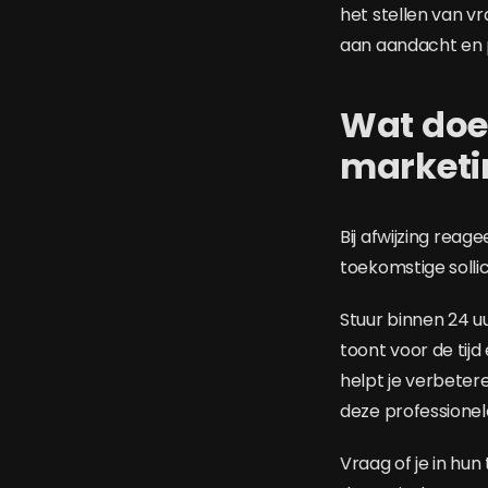
het stellen van v
aan aandacht en p
Wat doe 
marketin
Bij afwijzing reage
toekomstige solli
Stuur binnen 24 uu
toont voor de tijd
helpt je verbeter
deze professionel
Vraag of je in hun