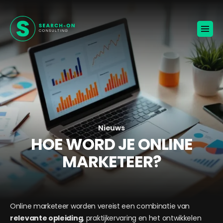
Home
Voor werkgevers
Vacatures
Over ons
Blogs
Contact
Jouw carrière
Nieuws
HOE WORD JE ONLINE
🚀
KANDIDATEN ONTVANGEN
MARKETEER?
BROCHURE VOOR WERKGEVERS
Online marketeer worden vereist een combinatie van
relevante opleiding
, praktijkervaring en het ontwikkelen