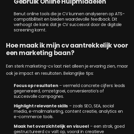
Gebruik Online Hulpmiddelen
Benut online tools die je CV kunnen analyseren op ATS-
compatibiliteit en bieden waardevolle feedback. Dit
verhoogt de kans dat je CV succesvol door de digitale
screening komt.
Hoe maak ik mijn cv aantrekkelijk voor
een marketing baan?
Een sterk marketing-cv laat niet alleen je ervaring zien, maar
ook je impact en resultaten. Belangrijke tips:
Focus op resultaten
– vermeld concrete cijfers: leads
gegenereerd, omzetgroei, conversieratio’s of
succesvolle campagnes.
Highlight relevante skills
– zoals SEO, SEA, social
media, e-mailmarketing, content creatie, analytics en
e-commerce tools.
Maak het overzichtelijk en visueel
– een strak, goed
gestructureerd cv valt op, vooral in creatieve