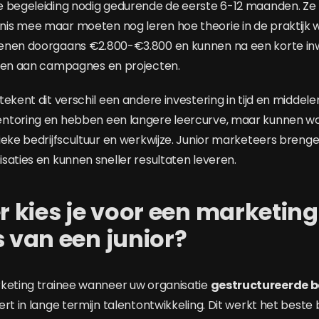
e begeleiding nodig gedurende de eerste 6-12 maanden. Z
s mee maar moeten nog leren hoe theorie in de praktijk w
enen doorgaans €2.800-€3.800 en kunnen na een korte in
agen aan campagnes en projecten.
ekent dit verschil een andere investering in tijd en middele
ntoring en hebben een langere leercurve, maar kunnen 
ieke bedrijfscultuur en werkwijze. Junior marketeers breng
saties en kunnen sneller resultaten leveren.
kies je voor een marketing
s van een junior?
keting trainee wanneer uw organisatie
gestructureerde b
rt in lange termijn talentontwikkeling. Dit werkt het beste 