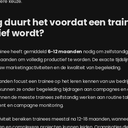
ere keuze.
 duurt het voordat een trai
ief wordt?
ainee heeft gemiddeld
6-12 maanden
nodig om zelfstandig 
aanden om volledig productief te worden. De exacte tijdslij
uw marketingactiviteiten en de kwaliteit van begeleiding.
anden focust een trainee op het leren kennen van uw bedri
 kunnen ze onder begeleiding bijdragen aan campagnes en 
en de meeste trainees zelfstandig werken aan routine tak
t en campagne monitoring.
iviteit bereiken trainees meestal na 12-18 maanden, wannee
 en complexere projecten kunnen leiden. Organisaties die