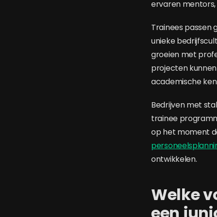
ervaren mentors, d
Trainees passen g
unieke bedrijfscul
groeien met profes
projecten kunnen 
academische kenn
Bedrijven met sta
trainee programm
op het moment dat
personeelsplanni
ontwikkelen.
Welke v
een jun