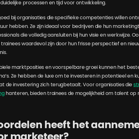
uidelijke processen en tijd voor ontwikkeling.
oed bij organisaties die specifieke competenties willen ont
tuur hebben. Ze zijn ideaal voor bedrijven die hun marketing
sionals die volledig aansluiten bij hun visie en werkwijze. Oo
trainees waardevol zijn door hun frisse perspectief en nie
is.
biele marktposities en voorspelbare groei kunnen het best
a’s. Ze hebben de luxe om te investeren in potentieel en
 de investering zich terugbetaalt. Voor organisaties die
st
ng
hanteren, bieden trainees de mogelijkheid om talent op
oordelen heeft het aannem
ior marketeer?