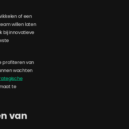
wikkelen of een
team willen laten
k bij innovatieve
uwste
e profiteren van
 kunnen wachten
rategische
 maat te
en van