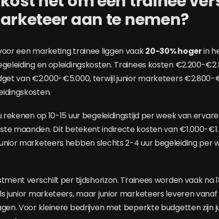
kost het om een trainee ver
marketeer aan te nemen?
voor een marketing trainee liggen vaak
20-30% hoger
in h
egeleiding en opleidingskosten. Trainees kosten €2.200-€
dget van €2.000-€5.000, terwijl junior marketeers €2.800-
idingskosten.
 u rekenen op 10-15 uur begeleidingstijd per week van erv
ste maanden. Dit betekent indirecte kosten van €1.000-€
unior marketeers hebben slechts 2-4 uur begeleiding per 
stment verschilt per tijdshorizon. Trainees worden vaak n
ls junior marketeers, maar junior marketeers leveren vana
agen. Voor kleinere bedrijven met beperkte budgetten zijn 