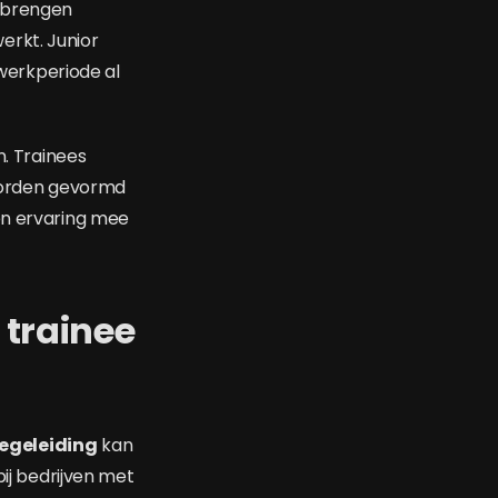
e brengen
erkt. Junior
werkperiode al
n. Trainees
worden gevormd
en ervaring mee
 trainee
egeleiding
kan
bij bedrijven met