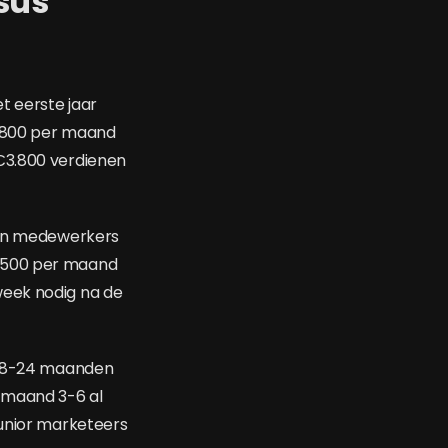
sus
et eerste jaar
2.800 per maand
€3.800 verdienen
aren medewerkers
1.500 per maand
week nodig na de
a 18-24 maanden
f maand 3-6 al
junior marketeers