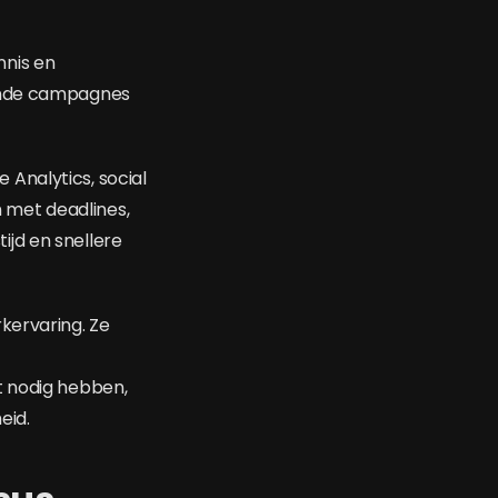
nis en
pende campagnes
Analytics, social
 met deadlines,
jd en snellere
kervaring. Ze
t nodig hebben,
eid.