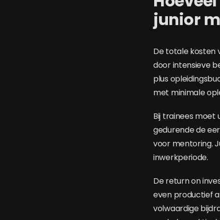
Hoeveel 
junior 
De totale kosten 
door intensieve b
plus opleidingsbu
met minimale ople
Bij trainees moet
gedurende de eer
voor mentoring. J
inwerkperiode.
De return on inve
even productief a
volwaardige bijdr