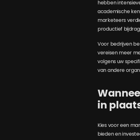
hebben intensiev
academische kenni
marketeers verdi
productief bijdr
Voor bedrijven bet
vereisen meer me
volgens uw specif
van andere organi
Wanneer 
in plaat
Kies voor een mar
bieden en investee