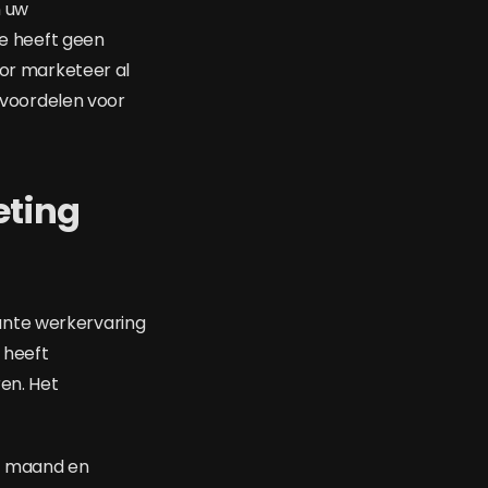
n uw
ee heeft geen
ior marketeer al
e voordelen voor
eting
ante werkervaring
 heeft
ren. Het
er maand en