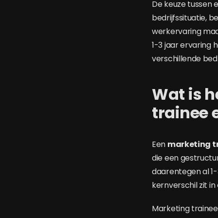
De keuze tussen e
bedrijfssituatie, 
werkervaring maar
1-3 jaar ervaring 
verschillende bed
Wat is h
trainee 
Een
marketing t
die een gestructu
daarentegen al 1-3
kernverschil zit i
Marketing traine