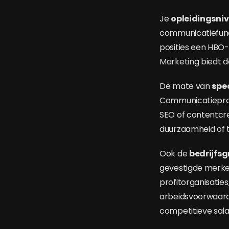
Je
opleidingsni
communicatiefunct
posities een HBO-
Marketing biedt d
De mate van
spec
Communicatieprofe
SEO of contentcre
duurzaamheid of 
Ook de
bedrijfsg
gevestigde merke
profitorganisati
arbeidsvoorwaard
competitieve sala