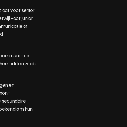
t dat voor senior
ijl voor junior
mmunicatie of
d.
e communicatie,
chemarkten zoals
ngen en
 non-
 secundaire
 bekend om hun