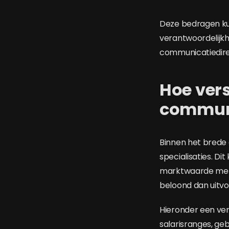
Deze bedragen ku
verantwoordelijkh
communicatiedire
Hoe vers
communi
Binnen het brede 
specialisaties. D
marktwaarde met
beloond dan uitvo
Hieronder een ver
salarisranges, g