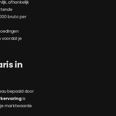
jk, afhankelijk
artende
000 bruto per
goedingen
 voordat je
ris in
veau bepaald door
kervaring
is
t je marktwaarde