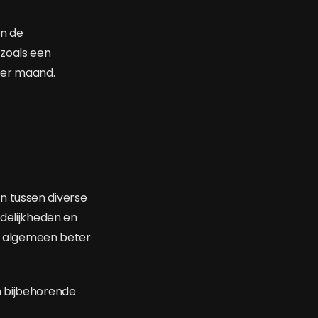
n de
 zoals een
per maand.
n tussen diverse
rdelijkheden en
 algemeen beter
n bijbehorende