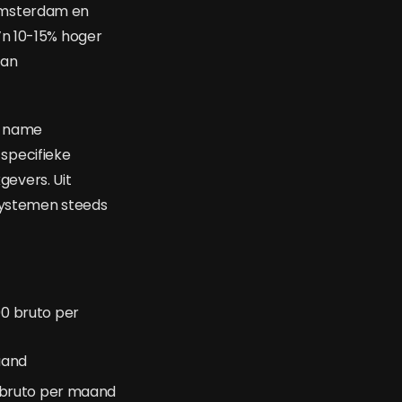
Amsterdam en
’n 10-15% hoger
van
t name
 specifieke
evers. Uit
 systemen steeds
00 bruto per
aand
0 bruto per maand