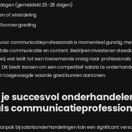
edagen (gemiddeld 25-28 dagen)
n of winstdeling
efoonvergoeding
voor communicatieprofessionals is momenteel gunstig, m
igitale communicatie en content. Bedrijven investeren steed
id, wat leidt tot een toenemende vraag naar professionals d
 Dit biedt kansen om een competitief salaris te onderhande
un toegevoegde waarde goed kunnen aantonen.
je succesvol onderhandelen
 als communicatieprofession
npak bij salarisonderhandelingen kan een significant versc