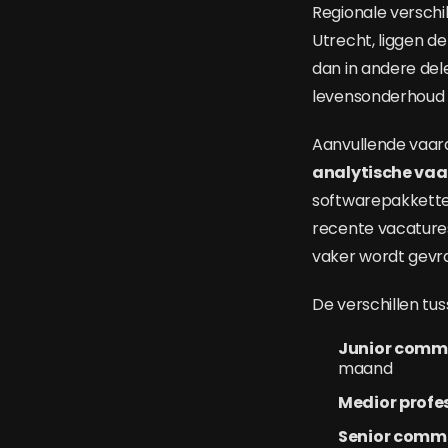
Regionale verschi
Utrecht, liggen d
dan in andere de
levensonderhoud e
Aanvullende vaar
analytische va
softwarepakkette
recente vacatures
vaker wordt gevr
De verschillen tuss
Junior comm
maand
Medior profe
Senior commu