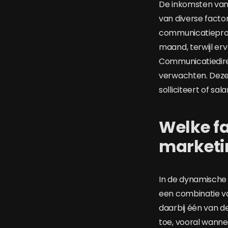
De inkomsten van 
van diverse factor
communicatieprofe
maand, terwijl er
Communicatiedire
verwachten. Deze 
solliciteert of sa
Welke fa
marketi
In de dynamische
een combinatie v
daarbij één van 
toe, vooral wanne