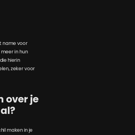
et name voor
s meer in hun
ie hierin
len, zeker voor
 over je
al?
hil maken in je