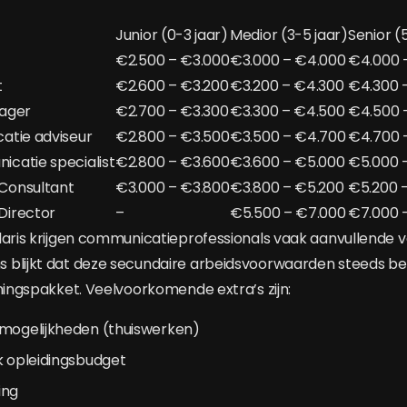
Junior (0-3 jaar)
Medior (3-5 jaar)
Senior (
€2.500 – €3.000
€3.000 – €4.000
€4.000 
t
€2.600 – €3.200
€3.200 – €4.300
€4.300 
ager
€2.700 – €3.300
€3.300 – €4.500
€4.500 
atie adviseur
€2.800 – €3.500
€3.500 – €4.700
€4.700 
catie specialist
€2.800 – €3.600
€3.600 – €5.000
€5.000 
Consultant
€3.000 – €3.800
€3.800 – €5.200
€5.200 
Director
–
€5.500 – €7.000
€7.000 
laris krijgen communicatieprofessionals vaak aanvullende v
 blijkt dat deze secundaire arbeidsvoorwaarden steeds be
oningspakket. Veelvoorkomende extra’s zijn:
kmogelijkheden (thuiswerken)
k opleidingsbudget
ing