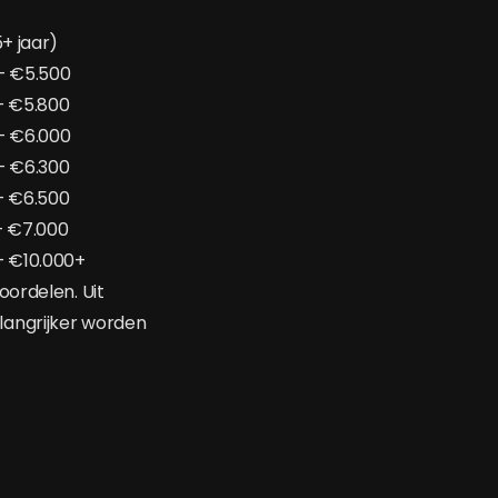
5+ jaar)
– €5.500
– €5.800
– €6.000
– €6.300
– €6.500
– €7.000
– €10.000+
oordelen. Uit
langrijker worden