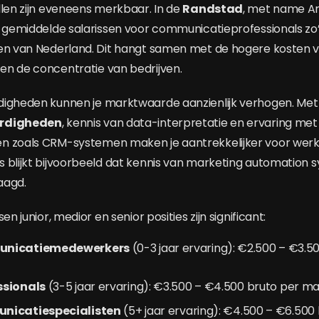
llen zijn eveneens merkbaar. In de
Randstad
, met name 
e gemiddelde salarissen voor communicatieprofessionals zo
len van Nederland. Dit hangt samen met de hogere kosten 
n de concentratie van bedrijven.
digheden kunnen je marktwaarde aanzienlijk verhogen. Me
ardigheden
, kennis van data-interpretatie en ervaring met
n zoals CRM-systemen maken je aantrekkelijker voor werkg
 blijkt bijvoorbeeld dat kennis van marketing automation
aagd.
en junior, medior en senior posities zijn significant:
unicatiemedewerkers
(0-3 jaar ervaring): €2.500 – €3.5
ssionals
(3-5 jaar ervaring): €3.500 – €4.500 bruto per m
nicatiespecialisten
(5+ jaar ervaring): €4.500 – €6.50