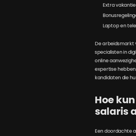
Extra vakanti
Bonusregelinge
Laptop en tel
De arbeidsmarkt 
specialisten in d
online aanwezighe
expertise hebben.
kandidaten die h
Hoe kun 
salaris
Een doordachte aa