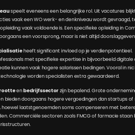
veau
speelt eveneens een belangrijke rol. Uit vacatures blijk
ies vaak een WO werk- en denkniveau wordt gevraagd, terw
opleiding vaak voldoende is. Een specifieke opleiding in Co
oorgaans een voorsprong, maar is niet altijd doorslaggeven
ialisatie
heeft significant invloed op je verdienpotentieel.
ssionals met specifieke expertise in bijvoorbeeld digital
atie kunnen vaak hogere salarissen bedingen. Vooral in ni
technologie worden specialisten extra gewaardeerd.
rootte
en
bedrijfssector
zijn bepalend. Grote ondernemi
n bieden doorgaans hogere vergoedingen dan startups of
es, hoewel laatstgenoemden soms compenseren met betere
en. Commerciële sectoren zoals FMCG of farmacie staan
risstructuren.