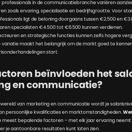
professionals in de communicatiebranche variëren aanzienli
en zoals ervaring, specialisatie en bedrijfsgrootte. Voor st
ssionals ligt de beloning doorgaans tussen €2.500 en €3.
varen specialisten €4.500 tot €6.500 kunnen verdienen.
cteuren en strategische functies kunnen zelfs hogere ver
variatie maakt het belangrijk om de markt goed te kennen
larisonderhandelingen start.
ctoren beïnvloeden het sala
ng en communicatie?
 wereld van marketing en communicatie wordt je salarisni
an persoonlijke kwalificaties en marktomstandigheden.
Wer
de meest bepalende factoren – met elk jaar ervaring neem
er je aantoonbare resultaten kunt laten zien.