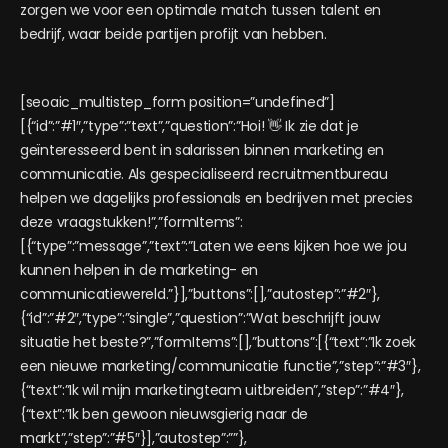
zorgen we voor een optimale match tussen talent en
bedrijf, waar beide partijen profijt van hebben.
[seoaic_multistep_form position=”undefined”]
[{“id”:”#1″,”type”:”text”,”question”:”Hoi! 👋 Ik zie dat je
geïnteresseerd bent in salarissen binnen marketing en
communicatie. Als gespecialiseerd recruitmentbureau
helpen we dagelijks professionals en bedrijven met precies
deze vraagstukken!”,”formItems”:
[{“type”:”message”,”text”:”Laten we eens kijken hoe we jou
kunnen helpen in de marketing- en
communicatiewereld.”}],”buttons”:[],”autostep”:”#2″},
{“id”:”#2″,”type”:”single”,”question”:”Wat beschrijft jouw
situatie het beste?”,”formItems”:[],”buttons”:[{“text”:”Ik zoek
een nieuwe marketing/communicatie functie”,”step”:”#3″},
{“text”:”Ik wil mijn marketingteam uitbreiden”,”step”:”#4″},
{“text”:”Ik ben gewoon nieuwsgierig naar de
markt”,”step”:”#5″}],”autostep”:””},