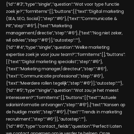
{“id”:”#3″,”type”:”single”,”question”:”Wat voor type functie
zoek je?”,”formItems”:[],”buttons”:[{“text”:”Digital marketing
(SEA, SEO, Social)”,”step”:”#6″},{“text”:”Communicatie &
PR”,”step”:”#6″},{“text”:”Marketing
management/directie”,”step”:”#6″},{“text”:”Nog niet zeker,
wil advies”,”step”:”#6″}],”autostep”:””},
{“id”:”#4″,”type”:”single”,”question”:”Welke marketing
expertise zoek je voor jouw team?”,”formItems”:[],”buttons”:
[{“text”:”Digital marketing specialist”,”step”:”#6″},
{“text”:”Marketing manager/directeur”,”step”:”#6″},
{“text”:”Communicatie professional”,”step”:”#6″},
{“text”:”Meerdere rollen tegelijk”,”step”:”#6″}],”autostep”:””},
{“id”:”#5″,”type”:”single”,”question”:”Wat zou je het meest
interesseren?”,”formItems”:[],”buttons”:[{“text”:”Actuele
salarisinformatie ontvangen”,”step”:”#6″},{“text”:”Kansen op
de huidige markt”,”step”:”#6″},{“text”:”Trends in marketing
recruitment”,”step”:”#6″}],”autostep”:””},
{“id”:”#6″,”type”:”contact_fields”,”question”:”Perfect! Laten
we contact opnemen om je verder te helpen. Onze