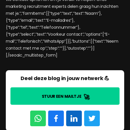
marketing recruitment experts delen graag hun inzichten
met je.”,”formItems”:[{“type”:”text”,”text”:”Naam”},
{“type”:”email”,”text”:”E-mailadres”},
{“type”:”tel”,”text”:”Telefoonnummer”},
{“type”:”select”,”text”:”Voorkeur contact”,”options”:[“E-
mail”,”Telefonisch”,”WhatsApp”]}],”buttons”:[{“text”:”Neem
contact met me op”,”step”:””}],”autostep”:””}]
[/seoaic_multistep_form]
Deel deze blog in jouw netwerk 💪
🚀
STUUR EEN MAILTJE