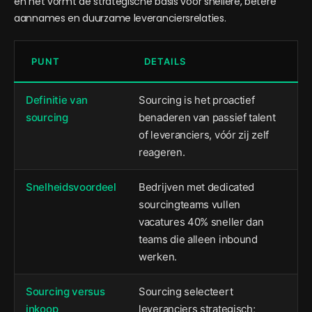
en het vormt de strategische basis voor snellere, betere
aannames en duurzame leveranciersrelaties.
PUNT
DETAILS
Definitie van
Sourcing is het proactief
sourcing
benaderen van passief talent
of leveranciers, vóór zij zelf
reageren.
Snelheidsvoordeel
Bedrijven met dedicated
sourcingteams vullen
vacatures 40% sneller dan
teams die alleen inbound
werken.
Sourcing versus
Sourcing selecteert
inkoop
leveranciers strategisch;