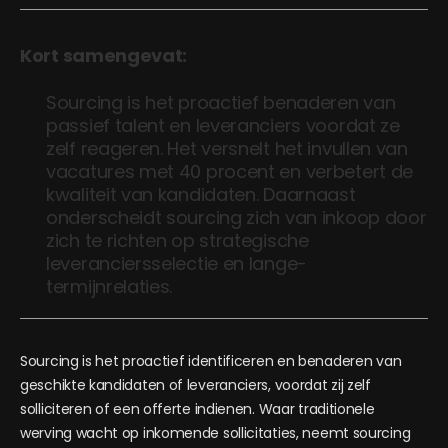
Kort samengevat:
Sourcing is het proactief benaderen van
passief talent en leveranciers voordat ze
zelf reageren. Het versnelt het invullen van
vacatures met 40 procent en verbetert de
kwaliteit van kandidaten. Daarnaast
onderscheidt sourcing zich van inkoop door
zich te richten op strategische
leveranciersselectie en lange-
termijnrelaties.
Sourcing is het proactief identificeren en benaderen van
geschikte kandidaten of leveranciers, voordat zij zelf
solliciteren of een offerte indienen. Waar traditionele
werving wacht op inkomende sollicitaties, neemt sourcing