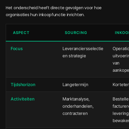
Het onderscheid heeft directe gevolgen voor hoe
organisaties hun inkoopfunctie inrichten.
ASPECT
SOURCING
INKOO
Focus
Leveranciersselectie
Operati
en strategie
uitvoeri
van
aankop
Tijdshorizon
Langetermijn
Korteter
Activiteiten
Marktanalyse,
Bestelle
onderhandelen,
facturer
contracteren
levering
bewake