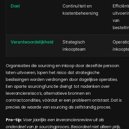
Doel
Continuïteit en
Efficiën
kostenbeheersing
uitvoeri
van
bestelli
Verantwoordelijkheid
Strategisch
Operati
inkoopteam
inkoopt
Organisaties die sourcing en inkoop door dezelfde persoon
laten uitvoeren, lopen het risico dat strategische
beslissingen worden verdrongen door dagelijkse operaties.
Een aparte sourcingfunctie dwingt tot nadenken over
leveranciersrisico’s, alternatieve bronnen en
contractcondities, vóórdat er een probleem ontstaat. Dat is
precies de waarde van sourcing als zelfstandig proces.
Pro-tip:
Voer jaarlijks een leveranciersreview uit als
onderdeel van je sourcingproces. Beoordeel niet alleen prijs,