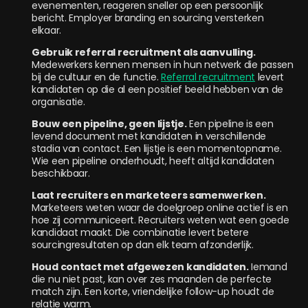
evenementen, reageren sneller op een persoonlijk
bericht. Employer branding en sourcing versterken
elkaar.
Gebruik referral recruitment als aanvulling.
Medewerkers kennen mensen in hun netwerk die passen
bij de cultuur en de functie.
Referral recruitment
levert
kandidaten op die al een positief beeld hebben van de
organisatie.
Bouw een pipeline, geen lijstje.
Een pipeline is een
levend document met kandidaten in verschillende
stadia van contact. Een lijstje is een momentopname.
Wie een pipeline onderhoudt, heeft altijd kandidaten
beschikbaar.
Laat recruiters en marketeers samenwerken.
Marketeers weten waar de doelgroep online actief is en
hoe zij communiceert. Recruiters weten wat een goede
kandidaat maakt. Die combinatie levert betere
sourcingresultaten op dan elk team afzonderlijk.
Houd contact met afgewezen kandidaten.
Iemand
die nu niet past, kan over zes maanden de perfecte
match zijn. Een korte, vriendelijke follow-up houdt de
relatie warm.