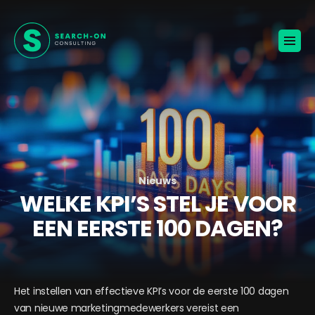
Home
Voor werkgevers
Vacatures
Over ons
Blogs
Contact
Jouw carrière
Nieuws
WELKE KPI’S STEL JE VOOR
🚀
KANDIDATEN ONTVANGEN
EEN EERSTE 100 DAGEN?
BROCHURE VOOR WERKGEVERS
Het instellen van effectieve KPI’s voor de eerste 100 dagen
van nieuwe marketingmedewerkers vereist een