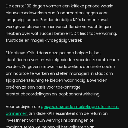
De eerste 100 dagen vormen een kritieke periode waarin
nieuwe medewerkers hun fundamenten leggen voor
langdurig succes. Zonder duidelijke KPI’s kunnen zowel
werkgever als werknemer verschillende verwachtingen
hebben over wat succes betekent. Dit leidt tot verwarring,
frustratie en mogelijk vroegtijdig vertrek.
Effectieve KPI’s tijdens deze periode helpen bij het
identificeren van ontwikkelgebieden voordat ze problemen
worden. Ze geven nieuwe medewerkers concrete doelen
om naartoe te werken en stellen managers in staat om
tijdig ondersteuning te bieden waar nodig. Bovendien
creëren ze een basis voor toekomstige
prestatiebeoordelingen en loopbaanontwikkeling.
Voor bedrijven die
gespecialiseerde marketingprofessionals
aannemen
, zijn deze KPI’s essentieel om de return on
investment van hun wervingsinspanningen te
maximaliseren. Ze helpen bij het valideren van