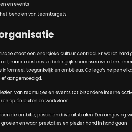
ten en events
j het behalen van teamtargets
organisatie
isatie staat een energieke cultuur centraal. Er wordt hard
taat, maar minstens zo belangrijk: successen worden same
is informeel, toegankelijk en ambitieus. Collega’s helpen elk
ctief aangemoedigd.
plezier. Van teamuitjes en events tot bijzondere interne acti
ren op én buiten de werkvloer.
en die ambitie, passie en drive uitstralen. Een omgeving w
nt groeien en waar prestaties en plezier hand in hand gaan.