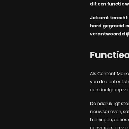
dit een functie 
Je komt terecht 
hard gegroeid e
verantwoordelij
Functie
Als Content Marke
van de contentst
een doelgroep van
De nadruk ligt s
nieuwsbrieven, sa
trainingen, acties
conversies en ver