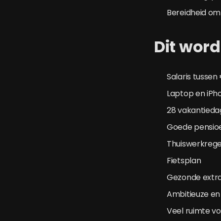
Bereidheid om 
Dit word
Salaris tussen
Laptop en iPh
28 vakantied
Goede pensio
Thuiswerkrege
Fietsplan
Gezonde extra’
Ambitieuze en 
Veel ruimte voo