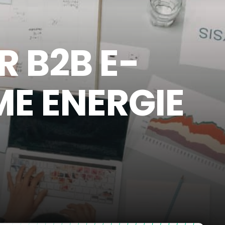
 B2B E-
E ENERGIE