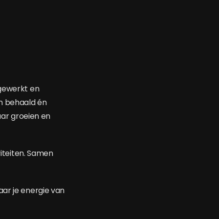
 gewerkt en
n behaald én
aar groeien en
viteiten. Samen
aar je energie van