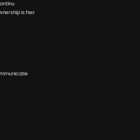
continu
wnership is hier
communicatie