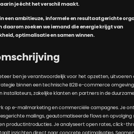
waarin je écht het verschil maakt.
in een ambitieuze, informele en resultaatgerichte orga
n daarom zoeken we iemand die energie krijgt van
kheid, optimalisatie en samen winnen.
omschrijving
teer ben je verantwoordelijk voor het opzetten, uitvoeren
rategie binnen een technische B2B e-commerce omgeving.
 installateurs, zakelijke klanten en partners in de duurzam
terk op e-mailmarketing en commerciële campagnes. Je ont
lesgerichte mailings, geautomatiseerde flows en opvolgin
 en productintroducties. Je analyseert open rates, click-th
taalt inzichten direct naar concrete optimalisaties. Segmen