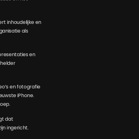
rt inhoudelijke en
anisatie als
presentaties en
 helder
eo’s en fotografie
nieuwste iPhone.
roep.
gt dat
n ingericht.