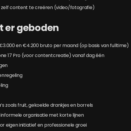
zelf content te creëren (video/fotografie)
t er geboden
 €3.000 en €4.200 bruto per maand (op basis van fulltime)
one 17 Pro (voor contentcreatie) vanaf dag één
agen
enregeling
ling
s zoals fruit, gekoelde drankjes en borrels
informele organisatie met korte lijnen
r eigen initiatief en professionele groei