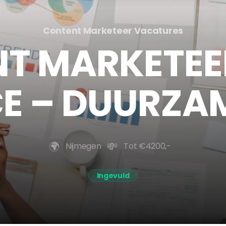
Content Marketeer Vacatures
T MARKETEER
 – DUURZAM
🌍️
💸
Nijmegen
Tot €4200,-
Ingevuld