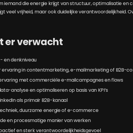
 iemand die energie krijgt van structuur, optimalisatie en 
jgt veel vrijheid, maar ook duidelijke verantwoordelijkheid. O
t er verwacht
 en denkniveau
ar ervaring in contentmarketing, e-mailmarketing of B2B-
ervaring met commerciële e-mailcampagnes en flows
 data-analyse en optimaliseren op basis van KPI’s
inkedIn als primair B2B-kanaal
t techniek, duurzame energie of e-commerce
rde en procesmatige manier van werken
roactief en sterk verantwoordelijkheidsgevoel