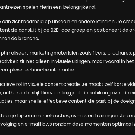
ntreizen spelen hierin een belangrijke rol.
 aan zichtbaarheid op LinkedIn en andere kanalen. Je creëe
nt die aansluit bij de B2B-doelgroep en positioneert de org
innen de branche.
optimaliseert marketingmaterialen zoals flyers, brochures, 
iviteit zit niet alleen in visuele uitingen, maar vooral in het
complexe technische informatie.
ctieve rol in visuele contentcreatie. Je maakt zelf korte vid
 authentieke stijl. Hiervoor krijg je de beschikking over de 
ties, maar snelle, effectieve content die past bij de doelg
eun je bij commerciële acties, events en trainingen. Je zor
volging en e-mailflows rondom deze momenten optimaal zij