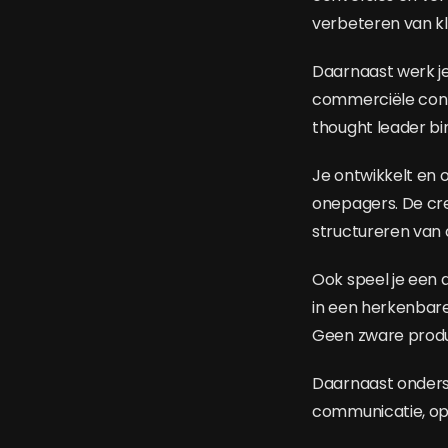
verbeteren van kla
Daarnaast werk je
commerciële conte
thought leader b
Je ontwikkelt en 
onepagers. De creat
structureren van 
Ook speel je een a
in een herkenbare,
Geen zware produc
Daarnaast onderst
communicatie, op