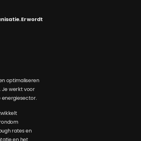
nisatie. Er wordt
 en optimaliseren
 Je werkt voor
e energiesector.
wikkelt
g rondom
rough rates en
tatie en het