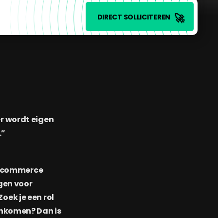
🚀
DIRECT SOLLICITEREN
er wordt eigen
.”
e-commerce
gen voor
oek je een rol
nkomen? Dan is