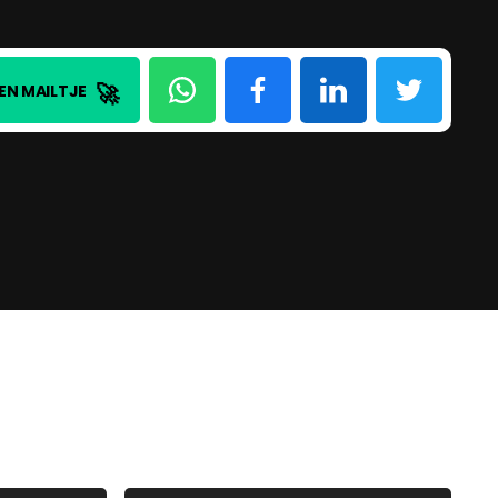
🚀
EN MAILTJE