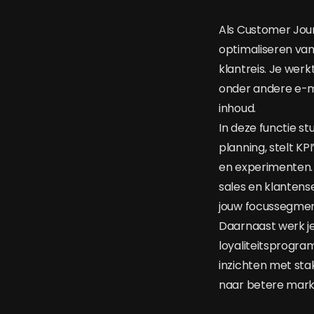
Als Customer Jour
optimaliseren van
klantreis. Je wer
onder andere e-ma
inhoud.
In deze functie st
planning, stelt K
en experimenten.
sales en klantens
jouw focussegmen
Daarnaast werk j
loyaliteitsprogra
inzichten met sta
naar betere mar