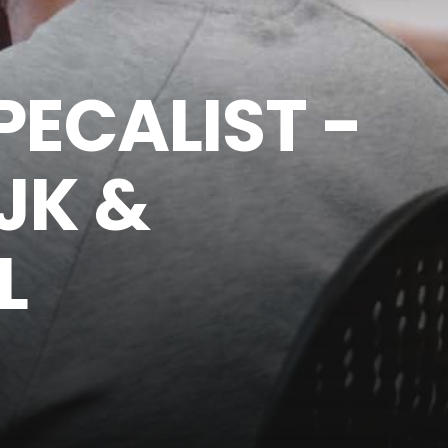
ECALIST -
JK &
L