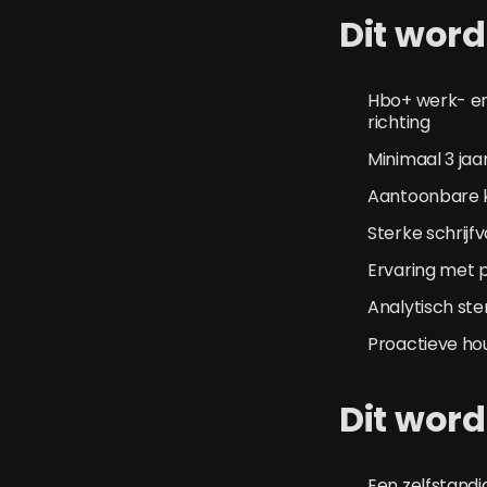
Dit word
Hbo+ werk- en
richting
Minimaal 3 jaa
Aantoonbare k
Sterke schrij
Ervaring met
Analytisch st
Proactieve ho
Dit word
Een zelfstandi