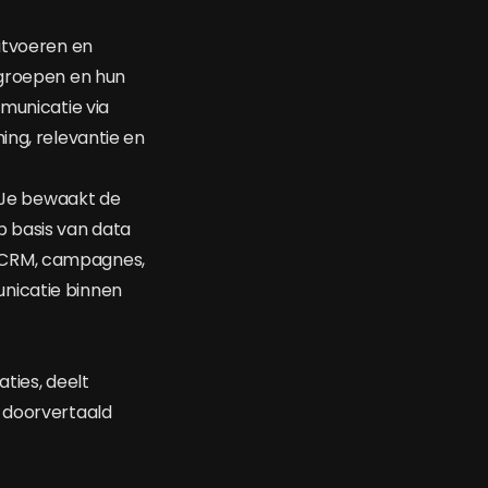
uitvoeren en
lgroepen en hun
mmunicatie via
ing, relevantie en
. Je bewaakt de
p basis van data
n CRM, campagnes,
nicatie binnen
ties, deelt
n doorvertaald