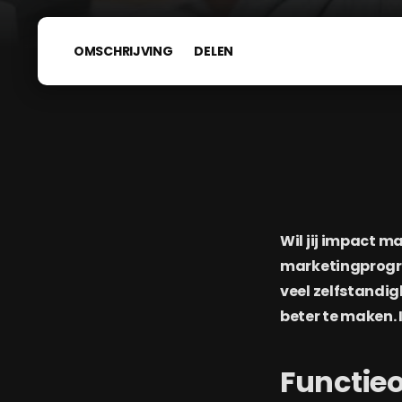
OMSCHRIJVING
DELEN
Wil jij impact m
marketingprogram
veel zelfstandi
beter te maken. 
Functie