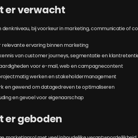
t er verwacht
 denkniveau, bij voorkeur in marketing, communicatie of 
r relevante ervaring binnen marketing
ennis van customer journeys, segmentatie en klantretenti
fvaardigheden voor e-mail, web en campagnecontent
 projectmatig werken en stakeholdermanagement
erk en gewend om datagedreven te optimaliseren
uding en gevoel voor eigenaarschap
t er geboden
ge marketingrol met veel inhoudelijke verantwoordelijkheid