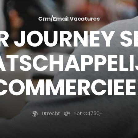
Crm/Email Vacatures
 JOURNEY SP
TSCHAPPELI
COMMERCIEE
🌍️
💸
Utrecht
Tot €4750,-