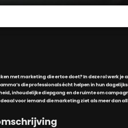
aken met marketing die ertoe doet? In deze rol werk je
ma’s die professionals écht helpen in hun dagelijkse 
gheid, inhoudelijke diepgang en de ruimte om campagn
Ideaal voor iemand die marketing ziet als meer dan al
omschrijving