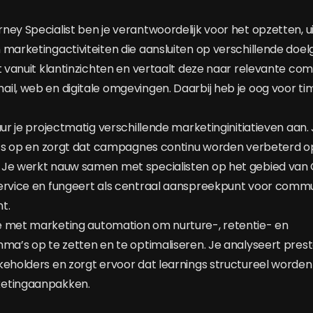
ney Specialist ben je verantwoordelijk voor het opzetten, 
 marketingactiviteiten die aansluiten op verschillende doe
kt vanuit klantinzichten en vertaalt deze naar relevante co
il, web en digitale omgevingen. Daarbij heb je oog voor tim
uur je projectmatig verschillende marketinginitiatieven aan
PI’s op en zorgt dat campagnes continu worden verbeterd o
 Je werkt nauw samen met specialisten op het gebied va
ervice en fungeert als centraal aanspreekpunt voor commu
t.
e met marketing automation om nurture-, retentie- en
mma’s op te zetten en te optimaliseren. Je analyseert presta
keholders en zorgt ervoor dat learnings structureel worde
ketingaanpakken.