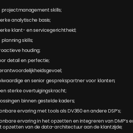
 projectmanagement skills;
erke analytische basis;
erke klant- en servicegerichtheid;
planning skills;
roactieve houding;
or detail en perfectie;
erantwoordelijkheidsgevoel;
olwaardige en senior gesprekspartner voor klanten;
een sterke overtuigingskracht;
lossingen binnen gestelde kaders;
onbare ervaring met tools als DV360 en andere DSP’s;
onbare ervaring in het opzetten en integreren van DMP’s e
 opzetten van de data-architectuur aan de klantzijde;