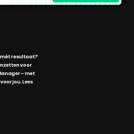
n mét resultaat?
 inzetten voor
 Manager – met
voor jou. Lees