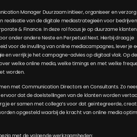
nication Manager Duurzaam initieer, organiseer en verzorg 
realisatie van de digitale mediastrategieën voor bedrijven 
orporate & Finance. In deze rol focus je op duurzame klante
or onder andere Neste en Perpetual Next. Hierbij draag je
eid voor de invulling van online mediacampagnes, lever je 
gie en verrijk je het campagne-advies op digitaal vlak. Op de
n over welke online media, welke timings en met welke frequ
et worden.
men met Communication Directors en Consultants. Zo neem 
e ervoor dat de doelstellingen van de klanten worden verta
rg je er samen met collega’s voor dat geïntegreerde, creat
orden opgesteld waarbij de kracht van online media opti
e bezig met de volgende werkzaamheden: