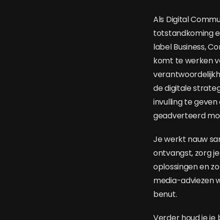
Als Digital Commu
totstandkoming en 
label Business, C
komt te werken vo
verantwoordelijkh
de digitale strate
invulling te geve
geadverteerd mo
Je werkt nauw sa
ontvangst, zorg j
oplossingen en zo
media-adviezen w
benut.
Verder houd je j