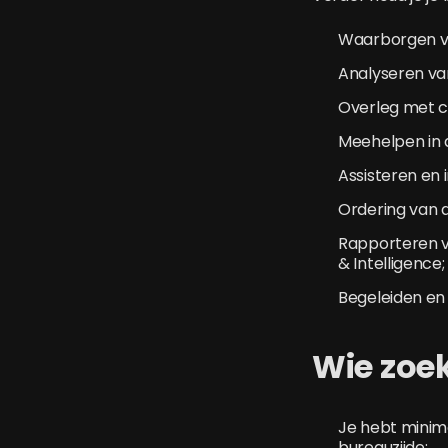
Waarborgen va
Analyseren va
Overleg met co
Meehelpen in d
Assisteren en 
Ordering van 
Rapporteren v
& Intelligence;
Begeleiden en
Wie zoek
Je hebt minima
bureauzijde;