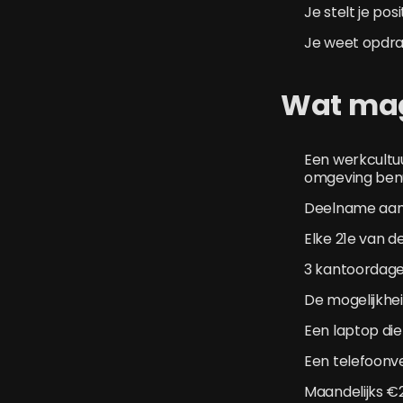
Je stelt je pos
Je weet opdrac
Wat mag
Een werkcultuu
omgeving benut
Deelname aan 
Elke 21e van de
3 kantoordagen
De mogelijkheid
Een laptop die
Een telefoonv
Maandelijks €