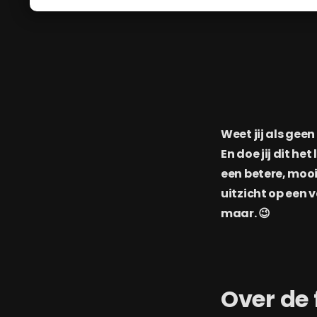
Weet jij als gee
En doe jij dit h
een betere, moo
uitzicht op een v
maar. 😉
Over de 