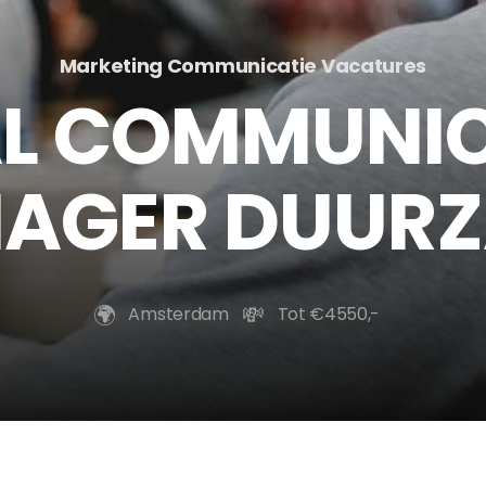
Marketing Communicatie Vacatures
AL COMMUNI
AGER DUUR
🌍️
💸
Amsterdam
Tot €4550,-