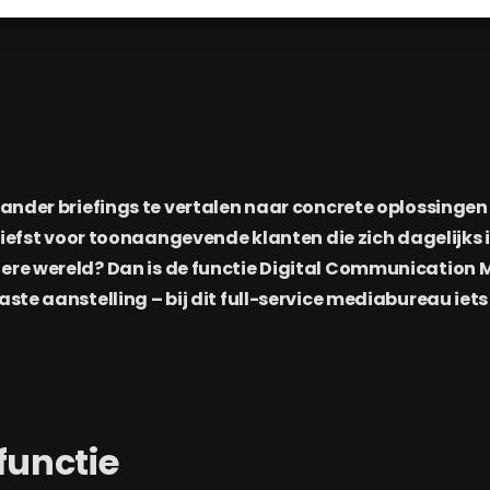
n ander briefings te vertalen naar concrete oplossinge
et liefst voor toonaangevende klanten die zich dagelijks
iere wereld? Dan is de functie Digital Communication
aste aanstelling – bij dit full-service mediabureau iets 
functie