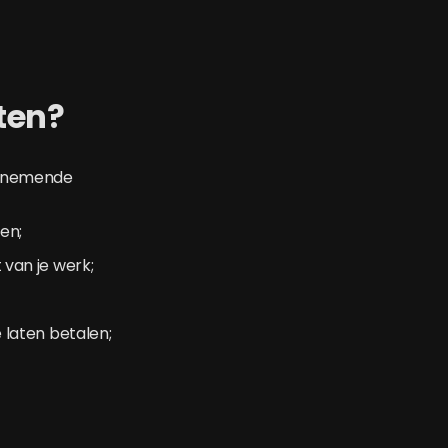
ten?
dernemende
en;
 van je werk;
e laten betalen;