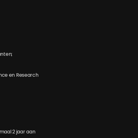
anten;
nce en Research
maal 2 jaar aan