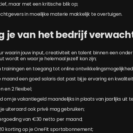
itief, maar met een kritische blik op;
htgevers in moeilijke materie makkelijk te overtuigen.
 je van het bedrijf verwach
r waarin jouw input, creativiteit en talent binnen een on
 wordt en waar je helemaal jezelf kan zijn;
trainingen en toegang tot online ontwikkelingsmogelijkhed
 maand een goed salaris dat past bij je ervaring en kwaliteit
 en 2 flexibel;
 om je vakantiegeld maandelijks in plaats van jaarlijks uit t
 je uiteraard ook privé mag gebruiken;
ergoeding van €30 netto per maand;
20 korting op je OneFit sportabonnement;