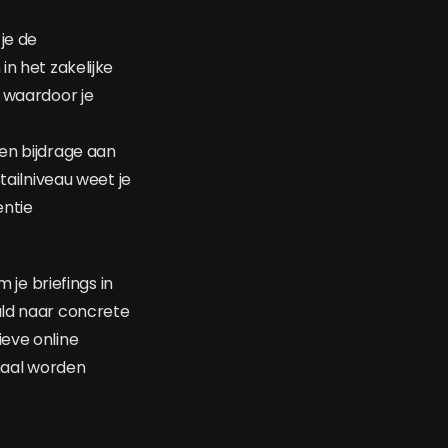
je de
in het zakelijke
n waardoor je
een bijdrage aan
tailniveau weet je
entie
je briefings in
ald naar concrete
ieve online
maal worden