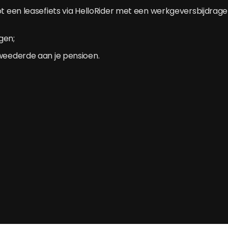
ot een leasefiets via HelloRider met een werkgeversbijdrag
gen;
weederde aan je pensioen.