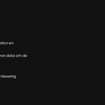
ation en
 van data om de
rnieuwing.