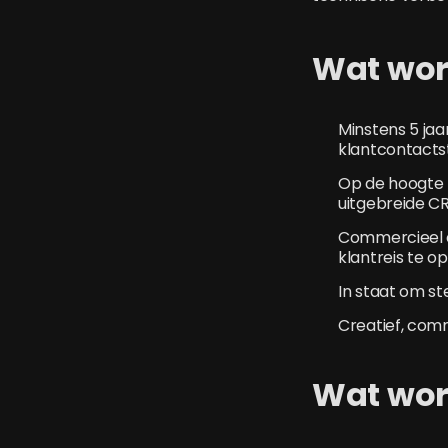
Wat wor
Minstens 5 jaa
klantcontacts
Op de hoogte 
uitgebreide C
Commercieel en
klantreis te op
In staat om st
Creatief, comm
Wat wor