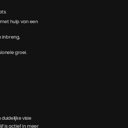
ts.
 met hulp van een
 inbreng,
ionele groei.
uidelijke visie
 is actief in meer