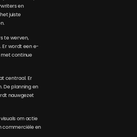
writers en
et juiste
n.
s te werven,
 Er wordt een e-
, met continue
t centraal. Er
. De planning en
rdt nauwgezet
isuals om actie
om commerciële en