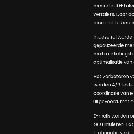
maand in 10+ tale
vertalers. Door a
moment te bereike
In deze rol word
gepauzeerde memb
mail marketingstr
optimalisatie van
Het verbeteren va
worden A/B teste
coördinatie van
uitgevoerd, met e
E-mails worden o
te stimuleren. T
technische verbet