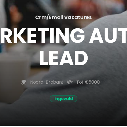
Crm/Email Vacatures
ARKETING AU
LEAD
🌍️
💸
Noord-Brabant
Tot €6000,-
Ingevuld