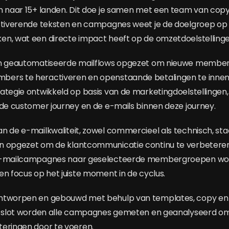
n naar 15+ landen. Dit doe je samen met een team van copy
ctiverende teksten en campagnes weet je de doelgroep op h
n, wat een directe impact heeft op de omzetdoelstellinge
en geautomatiseerde mailflows opgezet om nieuwe member
ers te heractiveren en openstaande betalingen te innen.
ategie ontwikkeld op basis van de marketingdoelstellingen
 de customer journey en de e-mails binnen deze journey.
n de e-mailkwaliteit, zowel commercieel als technisch, staa
n opgezet om de klantcommunicatie continu te verbeteren
 e-mailcampagnes naar geselecteerde membergroepen wo
en focus op het juiste moment in de cyclus.
ntworpen en gebouwd met behulp van templates, copy en v
ot slot worden alle campagnes gemeten en geanalyseerd 
eringen door te voeren.