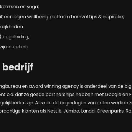
kboksen en yoga;
uit een eigen wellbeing platform bomvol tips & inspiratie;
lijkheden;
 begeleiding;
ijn in balans.
 bedrijf
tingbureau en award winning agency is onderdeel van de big 
ent o.a. dat ze goede partnerships hebben met Google en 
elijkheden zijn. Al sinds de begindagen van online werken z
prachtige klanten als Nestlé, Jumbo, Landal Greenparks, 