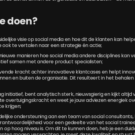
je doen?
idelijke visie op social media en hoe dit de klanten kan help
e ook te vertalen naar een strategie én actie;
nieuwe manieren hoe social media andere disciplines kan v
ctief samen met andere product specialisten;
jvende kracht achter innovatieve klantcases en helpt innov
nnen en buiten de organisatie. Dit resulteert in het behalen
initiatief, bent analytisch sterk, nieuwsgierig en kijkt altij
te overtuigingskracht en weet je jouw adviezen energiek o
 krijgen;
delijke ondersteuning aan een team van social consultants,
erantwoordelijkheid voor een gedeelte van het social traine
rn op hoog niveau is. Om dit te kunnen doen, heb je een duide
klanten mogen verwachten, je meet deze kwaliteit en stuurt 