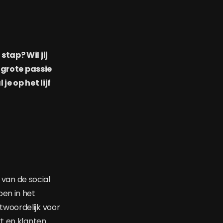
stap? Wil jij
 grote passie
e op het lijf
 van de social
pen in het
twoordelijk voor
t en klanten.