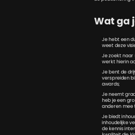
Wat ga 
Je hebt een du
weet deze visi
Je zoekt naar 
werkt hierin a
Je bent de dri
verspreiden bi
awards;
Je neemt graag 
heb je een gro
anderen mee te
Je biedt inhou
inhoudelijke v
de kennis inte
kwaliteit die 