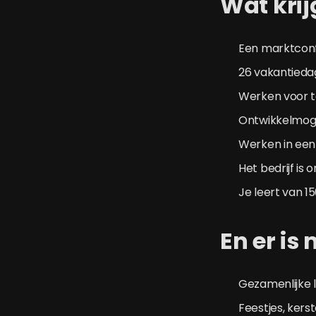
Wat krij
Een marktconfo
26 vakantieda
Werken voor 
Ontwikkelmoge
Werken in een
Het bedrijf is
Je leert van 15
En er is
Gezamenlijke 
Feestjes, kers