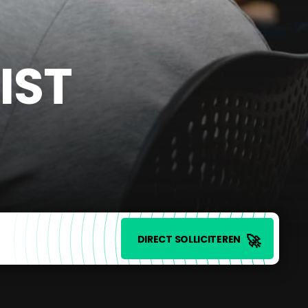
IST
🚀
DIRECT SOLLICITEREN