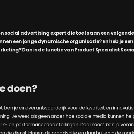
en social advertising expert die toe is aan een volgende 
nnen een jonge dynamische organisatie? En heb je een
keting? Dan is de functie van Product Specialist Social j
je doen?
ist ben je eindverantwoordelijk voor de kwaliteit en innovatie
ning. Je weet als geen ander hoe sociale media kunnen hel
rk- en performancedoelstellingen. Daarnaast ben je veran
van de dienst binnen de organisatie en daarbuiten – de mark