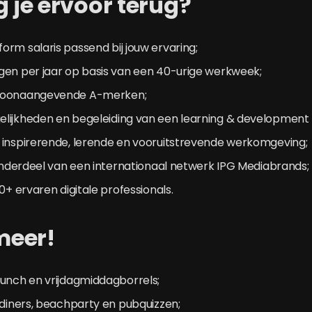
g je ervoor terug?
rm salaris passend bij jouw ervaring;
gen per jaar op basis van een 40-urige werkweek;
toonaangevende A-merken;
lijkheden en begeleiding van een learning & development
 inspirerende, lerende en vooruitstrevende werkomgeving;
 onderdeel van een internationaal netwerk IPG Mediabrands;
0+ ervaren digitale professionals.
 meer!
lunch en vrijdagmiddagborrels;
tdiners, beachparty en pubquizzen;