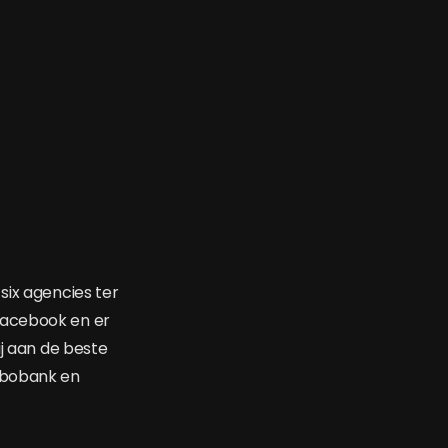
six agencies ter
Facebook en er
ij aan de beste
Rabobank en