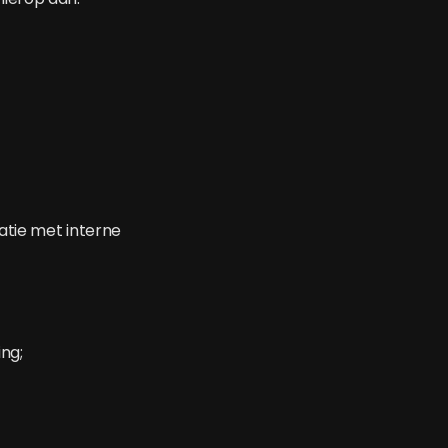
tie met interne
ng;