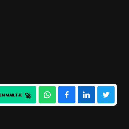
🚀
EN MAILTJE