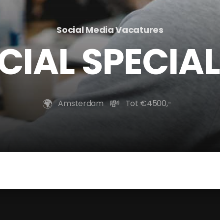
Social Media Vacatures
CIAL SPECIAL
🌍️
💸
Amsterdam
Tot €4500,-