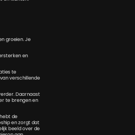
en groeien. Je
ersterken en
aties te
 van verschillende
d verder. Daarnaast
ver te brengen en
 hebt de
eship en zorgt dat
lijk beeld over de
hierop aan.