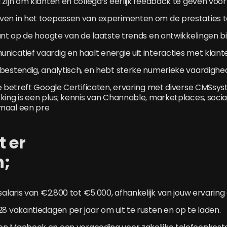
 zijn om klanten en collega’s eerlijk feedback te geven voor
ven in het toepassen van experimenten om de prestaties te
tant op de hoogte van de laatste trends en ontwikkelingen b
icatief vaardig en haalt energie uit interacties met klant
bestendig, analytisch, en hebt sterke numerieke vaardighe
re betreft Google Certificaten, ervaring met diverse CMSs
king is een plus; kennis van Channable, marketplaces, socia
maal een pre
t er
ebode
salaris van €2.800 tot €5.000, afhankelijk van jouw ervaring 
28 vakantiedagen per jaar om uit te rusten en op te laden.