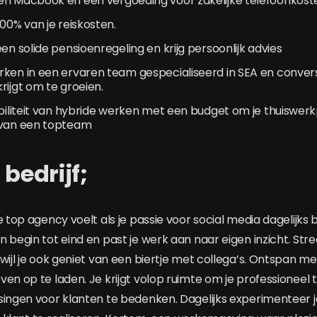
en Macbook en een vergoeding voor zakelijke telefoonkost
100% van je reiskosten.
een solide pensioenregeling en krijg persoonlijk advies
ken in een ervaren team gespecialiseerd in SEA en conversi
rijgt om te groeien.
ibiliteit van hybride werken met een budget om je thuiswerkp
 van een topteam
 bedrijf;
e top agency voelt als je passie voor social media dagelijks
 begin tot eind en past je werk aan naar eigen inzicht. Str
wijl je ook geniet van een biertje met collega’s. Ontspan met
ven op te laden. Je krijgt volop ruimte om je professioneel 
singen voor klanten te bedenken. Dagelijks experimenteer