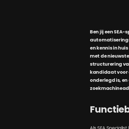
Ben jij een SEA-
automatiserings
en kennis in hui
met de nieuwste
structurering va
kandidaat voor d
onderlegd is, en
zoekmachineadv
Functieb
Als SEA Specialis