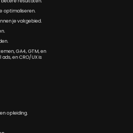
 betere resultaten.
 optimaliseren.
innen je vakgebied.
en.
den.
ystemen, GA4, GTM, en
l ads, en CRO/UX is
n;
en opleiding.