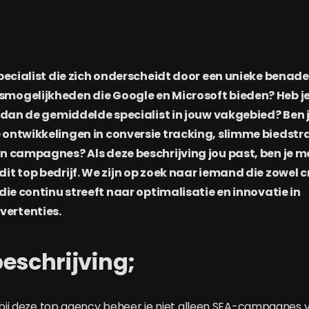
specialist die zich onderscheidt door een unieke benad
mogelijkheden die Google en Microsoft bieden? Heb 
s dan de gemiddelde specialist in jouw vakgebied? Ben 
 ontwikkelingen in conversie tracking, slimme biedstr
n campagnes? Als deze beschrijving jou past, ben je mo
it top bedrijf. We zijn op zoek naar iemand die zowel c
 die continu streeft naar optimalisatie en innovatie in
ertenties.
eschrijving;
t bij deze top agency beheer je niet alleen SEA-campagnes