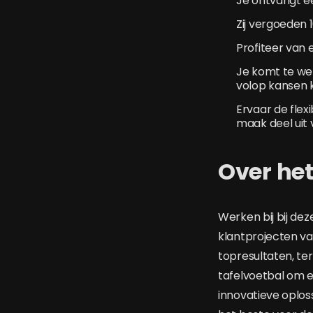
Je ontvangt e
Zij vergoeden 
Profiteer van 
Je komt te wer
volop kansen k
Ervaar de flex
maak deel uit
Over het
Werken bij bij dez
klantprojecten van
topresultaten, ter
tafelvoetbal om e
innovatieve oplos