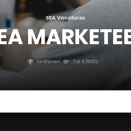
SEA Vacatures
EA MARKETE
🌍️
💸
Eindhoven
Tot €5000,-