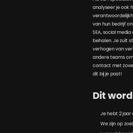
analyseer je ook 
verantwoordelijkhe
van hun bedrijf o
SEA, social media
behalen. Je zult 
verhogen van verk
andere teams om v
contact met zowel 
dit bij je past!
Dit word
Je hebt 2 jaar
We zijn op zo