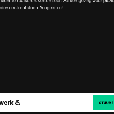
 klant te realiseren. Kortom, een werkomgeving waar plezie
den centraal staan. Reageer nu!
werk 💪
STUUR E