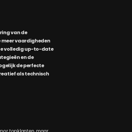
ering van de
je meer vaardigheden
je volledig up-to-date
ategieën en de
gelijk de perfecte
reatief als technisch
 voor topklanten, maar