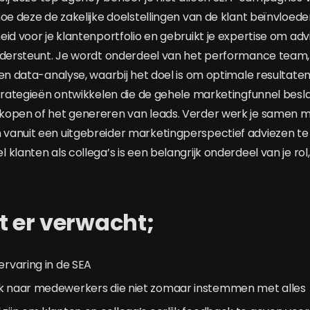
hoe deze de zakelijke doelstellingen van de klant beïnvloede
id voor je klantenportfolio en gebruikt je expertise om adv
ndersteunt. Je wordt onderdeel van het performance team, 
 en data-analyse, waarbij het doel is om optimale resultate
strategieën ontwikkelen die de gehele marketingfunnel besla
open of het genereren van leads. Verder werk je samen met
anuit een uitgebreider marketingperspectief adviezen te 
klanten als collega’s is een belangrijk onderdeel van je rol,
t er verwacht;
 ervaring in de SEA
ek naar medewerkers die niet zomaar instemmen met alles