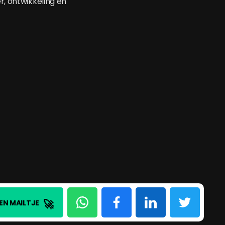
r, ontwikkeling en
🚀
EN MAILTJE