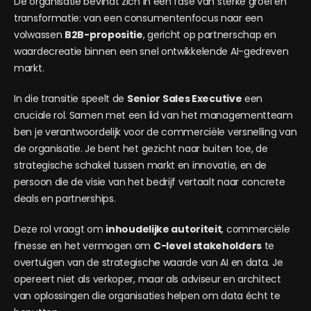
De organisatie bevindt zich in een fase van sterke groei en
transformatie: van een consumentenfocus naar een
volwassen
B2B-propositie
, gericht op partnerschap en
waardecreatie binnen een snel ontwikkelende AI-gedreven
markt.
In die transitie speelt de
Senior Sales Executive
een
cruciale rol. Samen met een lid van het managementteam
ben je verantwoordelijk voor de commerciële versnelling van
de organisatie. Je bent het gezicht naar buiten toe, de
strategische schakel tussen markt en innovatie, en de
persoon die de visie van het bedrijf vertaalt naar concrete
deals en partnerships.
Deze rol vraagt om
inhoudelijke autoriteit
, commerciële
finesse en het vermogen om
C-level stakeholders
te
overtuigen van de strategische waarde van AI en data. Je
opereert niet als verkoper, maar als adviseur en architect
van oplossingen die organisaties helpen om data écht te