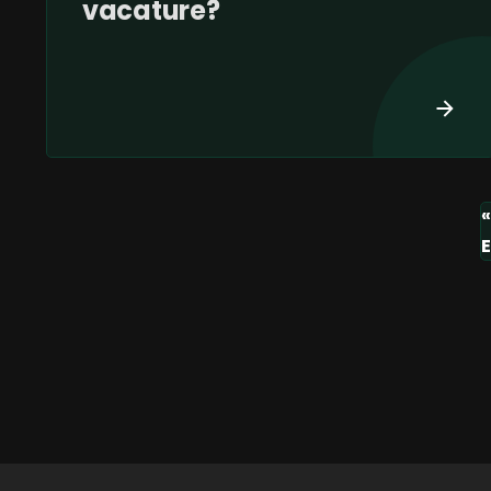
vacature?
«
E