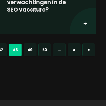
verwachtingen in de
SEO vacature?
47
48
49
50
...
»
»