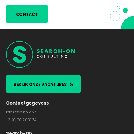
CONTACT
BEKIJK ONZE VACATURES
💪
Contactgegevens
info@search-on.nl
+31 (0)20 210 18 74
Search-On