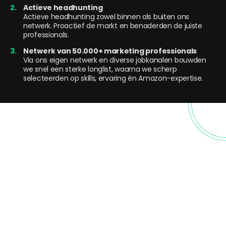
Actieve headhunting
Actieve headhunting zowel binnen als buiten ons
netwerk. Proactief de markt en benaderden de juiste
professionals.
Netwerk van 50.000+ marketing professionals
Via ons eigen netwerk en diverse jobkanalen bouwden
we snel een sterke longlist, waarna we scherp
selecteerden op skills, ervaring én Amazon-expertise.