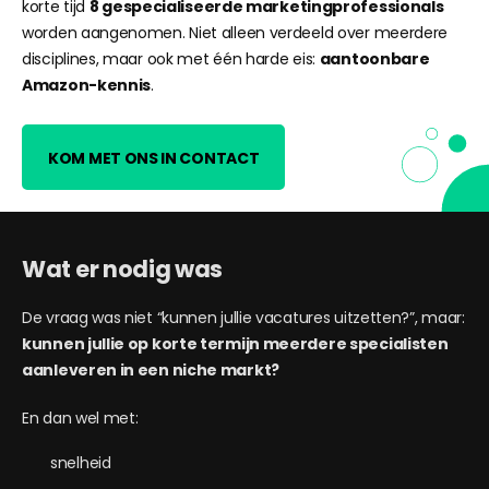
korte tijd
8 gespecialiseerde marketingprofessionals
worden aangenomen. Niet alleen verdeeld over meerdere
disciplines, maar ook met één harde eis:
aantoonbare
Amazon-kennis
.
KOM MET ONS IN CONTACT
Wat er nodig was
De vraag was niet “kunnen jullie vacatures uitzetten?”, maar:
kunnen jullie op korte termijn meerdere specialisten
aanleveren in een niche markt?
En dan wel met:
snelheid