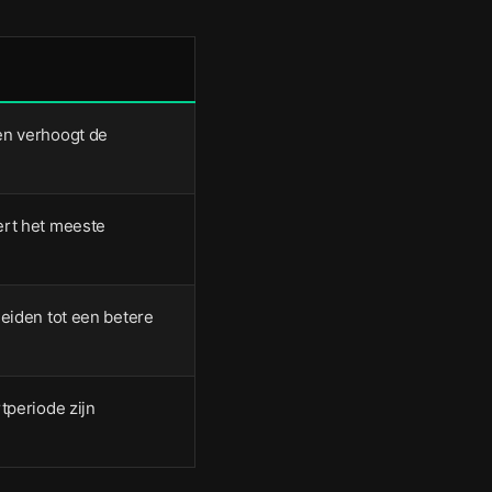
en verhoogt de
ert het meeste
leiden tot een betere
tperiode zijn