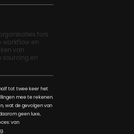
rganisaties fors
e workflow en
ekken van
e sourcing en
alf tot twee keer het
ellingen mee te rekenen.
n, wat de gevolgen van
 daarom geen luxe,
oces: van
g.