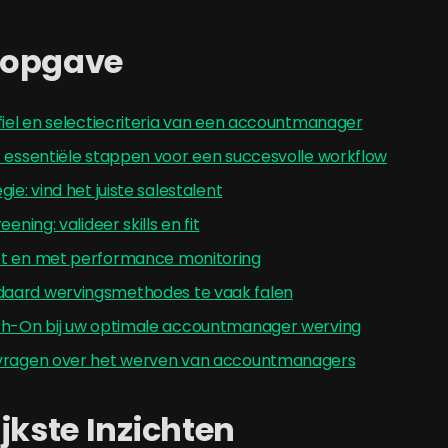
sopgave
fiel en selectiecriteria van een accountmanager
: essentiële stappen voor een succesvolle workflow
ie: vind het juiste salestalent
eening: valideer skills en fit
t en met performance monitoring
aard wervingsmethodes te vaak falen
ch-On bij uw optimale accountmanager werving
 vragen over het werven van accountmanagers
jkste Inzichten