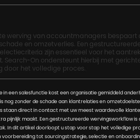
te werving van accountmanagers bespaart o
 schade en omzetverlies. Een gestructureerd
selectiecriteria zijn essentieel voor het aantr
it. Search-On ondersteunt hierbij met gericht
g door het volledige proces.
e in een salesfunctie kost een organisatie gemiddeld anderh
at is nog zonder de schade aan klantrelaties en omzetdoelst
staan direct in contact met uw meest waardevolle klante
a pijnlijk maakt. Een gestructureerde wervingsworkflow is
 In dit artikel doorloopt u stap voor stap het volledige pr
 voorbereiding tot sourcingstrategie, selectie en onboardin