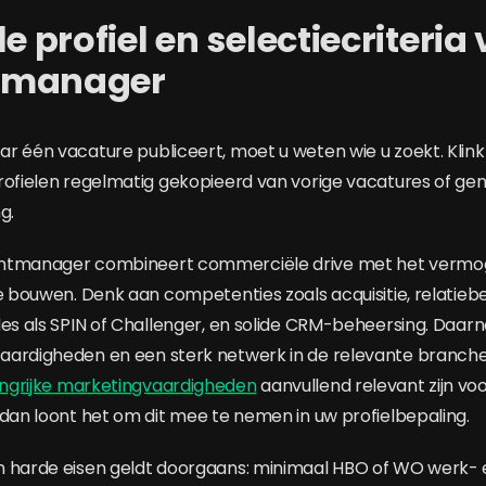
le profiel en selectiecriteria
tmanager
r één vacature publiceert, moet u weten wie u zoekt. Klinkt
rofielen regelmatig gekopieerd van vorige vacatures of gene
g.
untmanager combineert commerciële drive met het vermo
te bouwen. Denk aan competenties zoals acquisitie, relatieb
des als SPIN of Challenger, en solide CRM-beheersing. Daarna
aardigheden en een sterk netwerk in de relevante branche
ngrijke marketingvaardigheden
aanvullend relevant zijn vo
 dan loont het om dit mee te nemen in uw profielbepaling.
 harde eisen geldt doorgaans: minimaal HBO of WO werk- e