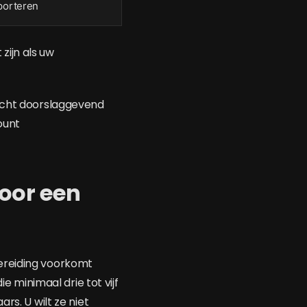
porteren
zijn als uw
 écht doorslaggevend
ount
voor een
ereiding voorkomt
minimaal drie tot vijf
rs. U wilt ze niet