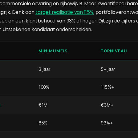
e commerciële ervaring en rijbewijs B. Maar kwantificeerbare 
grijk. Denk aan
target realisatie van 115%
, portfolioverantwo
er, en een klantbehoud van 93% of hoger. Dit zijn de cijfers
n uitstekende kandidaat onderscheiden.
MINIMUMEIS
TOPNIVEAU
3 jaar
5+ jaar
e
100%
115%+
e
€1M
€3M+
85%
93%+