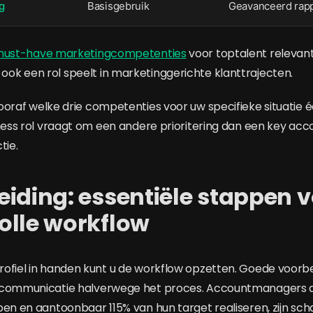
g
Basisgebruik
Geavanceerd rap
ust-have marketingcompetenties
voor toptalent relevant 
k een rol speelt in marketinggerichte klanttrajecten.
oraf welke drie competenties voor uw specifieke situatie
iness rol vraagt om een andere prioritering dan een key acc
ie.
iding: essentiële stappen 
olle workflow
ofiel in handen kunt u de workflow opzetten. Goede voorb
communicatie halverwege het proces. Accountmanagers die 
en en aantoonbaar 115% van hun target realiseren, zijn schaa