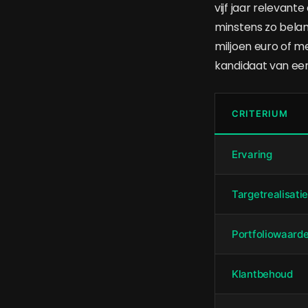
vijf jaar relevant
minstens zo belan
miljoen euro of me
kandidaat van ee
CRITERIUM
Ervaring
Targetrealisati
Portfoliowaard
Klantbehoud