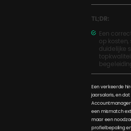
TL;DR:
Een correc
op kosten,
duidelijke 
topkwalite
begeleidin
Een verkeerde hir
jaarsalaris, en d
Accountmanagers 
een mismatch extr
maar een noodzaak.
profielbepaling en