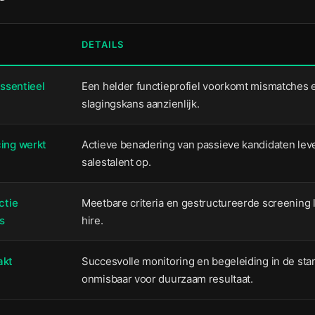
DETAILS
essentieel
Een helder functieprofiel voorkomt mismatches 
slagingskans aanzienlijk.
ing werkt
Actieve benadering van passieve kandidaten lev
salestalent op.
ctie
Meetbare criteria en gestructureerde screening 
s
hire.
akt
Succesvolle monitoring en begeleiding in de star
onmisbaar voor duurzaam resultaat.