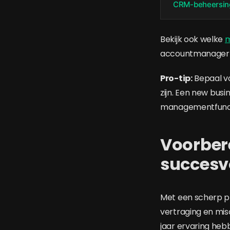
CRM-beheersin
Bekijk ook welke
m
accountmanager oo
Pro-tip:
Bepaal vo
zijn. Een new bus
managementfunct
Voorbere
succesv
Met een scherp pr
vertraging en mis
jaar ervaring hebb