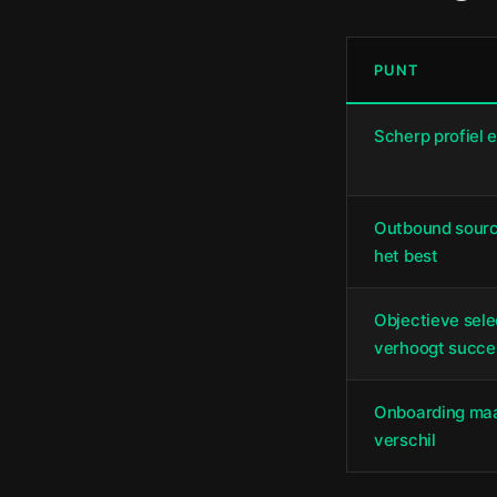
PUNT
Scherp profiel 
Outbound sourc
het best
Objectieve sele
verhoogt succe
Onboarding ma
verschil