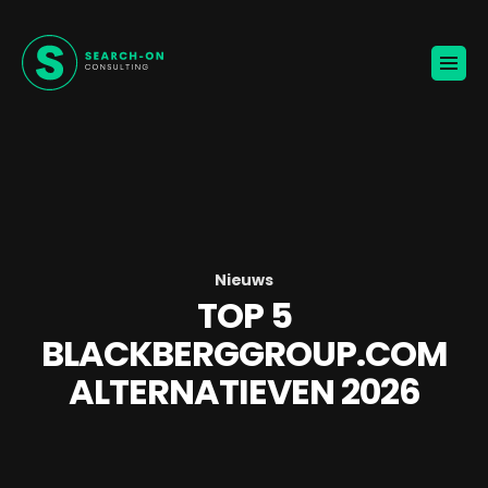
Home
Voor werkgevers
Vacatures
Over ons
Blogs
Contact
Jouw carrière
Nieuws
TOP 5
🚀
KANDIDATEN ONTVANGEN
BLACKBERGGROUP.COM
ALTERNATIEVEN 2026
BROCHURE VOOR WERKGEVERS