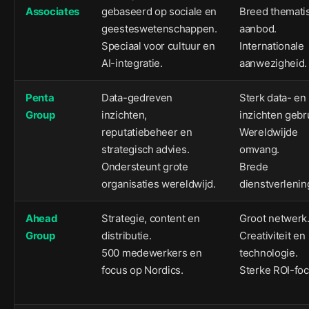
Associates
gebaseerd op sociale en
Breed themati
geesteswetenschappen.
aanbod.
Speciaal voor cultuur en
Internationale
AI-integratie.
aanwezigheid.
Penta
Data-gedreven
Sterk data- en
Group
inzichten,
inzichten gebr
reputatiebeheer en
Wereldwijde
strategisch advies.
omvang.
Ondersteunt grote
Brede
organisaties wereldwijd.
dienstverlenin
Ahead
Strategie, content en
Groot netwerk
Group
distributie.
Creativiteit en
500 medewerkers en
technologie.
focus op Nordics.
Sterke ROI-foc