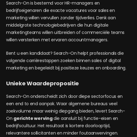
Search-On is bestemd voor HR-managers en
bedrijfseigenaren die exacte vacatures voor sales en
marketing willen vervullen zonder tijdverlies. Denk aan
middelgrote technologiebedrijven die hun digitale
marketingteams willen uitbreiden of commerciële teams
willen versterken met ervaren accountmanagers.
Bent u een kandidaat? Search-On helpt professionals die
volgende carrièrestappen zoeken binnen sales of digital
marketing en begeleidt bij positieze keuzes en onboarding.
Unieke Waardepropositie
Search-On onderscheidt zich door diepe sectorfocus en
een end to end aanpak. Waar algemene bureaus veel
zoekvolume maar weinig diepgang bieden, levert Search-
On
gerichte werving
die aansluit bij functie-eisen en
bedrijfscultuur. Het resultaat is kortere doorlooptijd,
relevantere sollicitanten en minder foutaanwervingen.