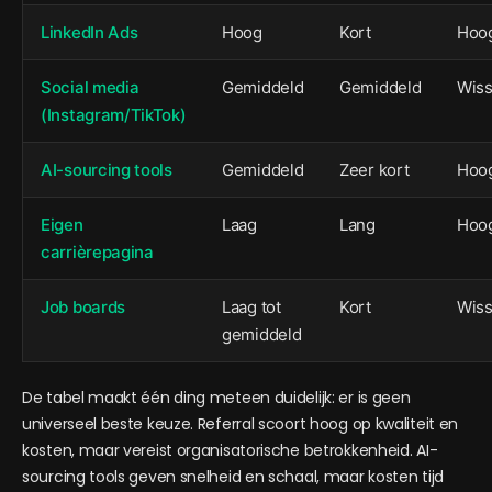
LinkedIn Ads
Hoog
Kort
Hoo
Social media
Gemiddeld
Gemiddeld
Wiss
(Instagram/TikTok)
AI-sourcing tools
Gemiddeld
Zeer kort
Hoo
Eigen
Laag
Lang
Hoo
carrièrepagina
Job boards
Laag tot
Kort
Wiss
gemiddeld
De tabel maakt één ding meteen duidelijk: er is geen
universeel beste keuze. Referral scoort hoog op kwaliteit en
kosten, maar vereist organisatorische betrokkenheid. AI-
sourcing tools geven snelheid en schaal, maar kosten tijd