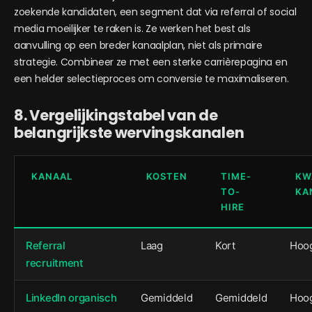
zoekende kandidaten, een segment dat via referral of social
media moeilijker te raken is. Ze werken het best als
aanvulling op een breder kanaalplan, niet als primaire
strategie. Combineer ze met een sterke carrièrepagina en
een helder selectieproces om conversie te maximaliseren.
8. Vergelijkingstabel van de
belangrijkste wervingskanalen
KANAAL
KOSTEN
TIME-
KW
TO-
KA
HIRE
Referral
Laag
Kort
Hoo
recruitment
LinkedIn organisch
Gemiddeld
Gemiddeld
Hoo