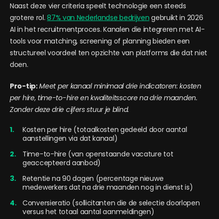
Naast deze vier criteria speelt technologie een steeds
grotere rol.
87% van Nederlandse bedrijven
gebruikt in 2026
AI in het recruitmentproces. Kanalen die integreren met AI-
tools voor matching, screening of planning bieden een
structureel voordeel ten opzichte van platforms die dat niet
doen.
Pro-tip:
Meet per kanaal minimaal drie indicatoren: kosten
per hire, time-to-hire en kwaliteitsscore na drie maanden.
Zonder deze drie cijfers stuur je blind.
Kosten per hire (totaalkosten gedeeld door aantal
aanstellingen via dat kanaal)
Time-to-hire (van openstaande vacature tot
geaccepteerd aanbod)
Retentie na 90 dagen (percentage nieuwe
medewerkers dat na drie maanden nog in dienst is)
Conversieratio (sollicitanten die de selectie doorlopen
versus het totaal aantal aanmeldingen)