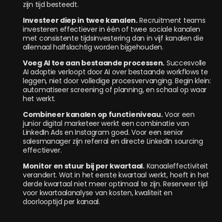
zijn tijd besteedt.
Investeer diep in twee kanalen.
Recruitment teams
investeren effectiever in één of twee sociale kanalen
met consistente tijdsinvestering dan in vijf kanalen die
allemaal halfslachtig worden bijgehouden.
Voeg AI toe aan bestaande processen.
Succesvolle
AI adoptie verloopt door AI over bestaande workflows te
leggen, niet door volledige procesvervanging. Begin klein:
automatiseer screening of planning, en schaal op waar
het werkt.
Combineer kanalen op functieniveau.
Voor een
junior digital marketeer werkt een combinatie van
LinkedIn Ads en Instagram goed. Voor een senior
salesmanager zijn referral en directe LinkedIn sourcing
effectiever.
Monitor en stuur bij per kwartaal.
Kanaaleffectiviteit
verandert. Wat in het eerste kwartaal werkt, hoeft in het
derde kwartaal niet meer optimaal te zijn. Reserveer tijd
voor kwartaalanalyse van kosten, kwaliteit en
doorlooptijd per kanaal.