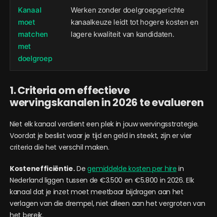
Kanaal
Werken zonder doelgroepgerichte
moet
kanaalkeuze leidt tot hogere kosten en
matchen
lagere kwaliteit van kandidaten.
met
doelgroep
1. Criteria om effectieve
wervingskanalen in 2026 te evalueren
Niet elk kanaal verdient een plek in jouw wervingsstrategie.
Voordat je beslist waar je tijd en geld in steekt, zijn er vier
criteria die het verschil maken.
Kostenefficiëntie.
De
gemiddelde kosten per hire
in
Nederland liggen tussen de €3.500 en €5.800 in 2026. Elk
kanaal dat je inzet moet meetbaar bijdragen aan het
verlagen van die drempel, niet alleen aan het vergroten van
het bereik.