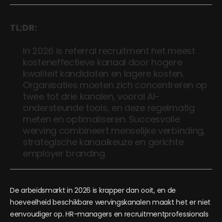
TL;DR:
In 2026 is referral recruitment het meest
kosteneffectieve kanaal door hogere
kwaliteit kandidaten en lagere kosten.
Organisaties moeten zich concentreren op
twee tot drie kanalen, vooral AI-
ondersteunde tools, en deze regelmatig
meten en optimaliseren. Succesvolle
werving combineert menselijke verbinding,
strategische kanaalkeuze en gerichte
employer branding.
De arbeidsmarkt in 2026 is krapper dan ooit, en de
hoeveelheid beschikbare wervingskanalen maakt het er niet
eenvoudiger op. HR-managers en recruitmentprofessionals