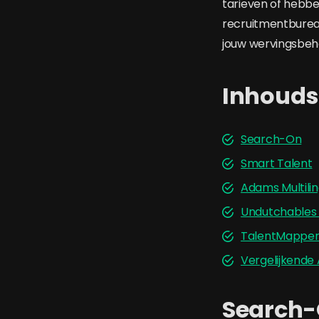
tarieven of hebben
recruitmentbureaus
jouw wervingsbeh
Inhoud
Search-On
Smart Talent
Adams Multili
Undutchables
TalentMappe
Vergelijkende
Search