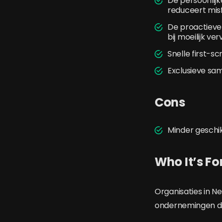
De persoonlij
reduceert misfi
De proactieve
bij moeilijk ve
Snelle first-sc
Exclusieve sa
Cons
Minder geschikt
Who It’s Fo
Organisaties in Ne
ondernemingen die