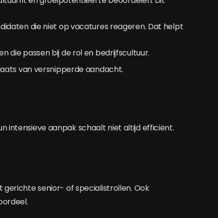
uurfit en groeipotentieel te beoordelen. Dit
daten die niet op vacatures reageren. Dat helpt
n die passen bij de rol en bedrijfscultuur.
laats van versnipperde aandacht.
 intensieve aanpak schaalt niet altijd efficiënt.
gerichte senior- of specialistrollen. Ook
oordeel.