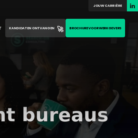
JOUW CARRIÈRE
🚀
T
KANDIDATEN ONTVANGEN
BROCHURE VOOR WERKGEVERS