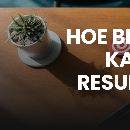
HOE B
K
RESU