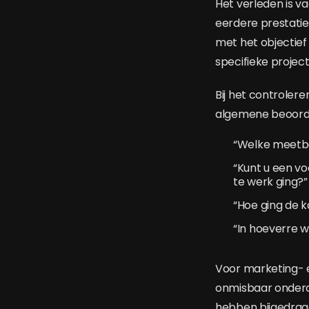
Het verleden is v
eerdere prestatie
met het objectief 
specifieke projec
Bij het controlere
algemene beoordel
“Welke meetbar
“Kunt u een vo
te werk ging?”
“Hoe ging de k
“In hoeverre w
Voor marketing- e
onmisbaar onderd
hebben bijgedrage