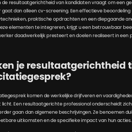
n de resultaatgerichtheid van kandidaten vraagt om een g
 gaat dan alleen cv-screening. Een effectieve beoordelin
ewtechnieken, praktische opdrachten en een diepgaande an
deze elementen te integreren, krijgt u een betrouwbaar be
rker daadwerkelijk presteert en doelen realiseert in een 
en je resultaatgerichtheid t
icitatiegesprek?
citatiegesprek komen de werkelijke drijfveren en vaardighed
 licht. Een resultaatgerichte professional onderscheidt zic
erder gaan dan algemene beschrijvingen. Ze benoemen duid
eetbare uitkomsten en de specifieke impact van hun acties.