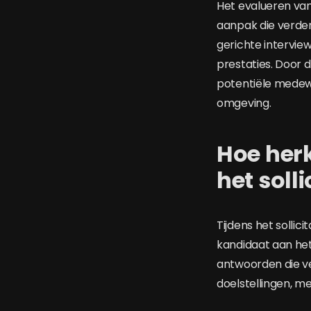
Het evalueren va
aanpak die verder
gerichte intervi
prestaties. Door 
potentiële medewe
omgeving.
Hoe herk
het soll
Tijdens het solli
kandidaat aan het
antwoorden die v
doelstellingen, m