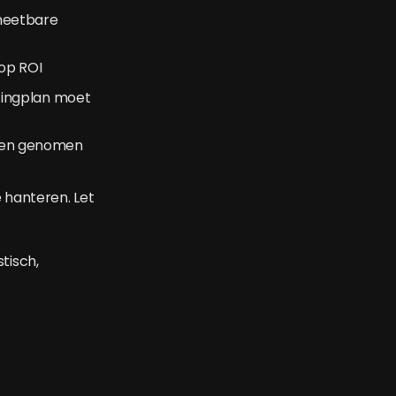
meetbare
op ROI
tingplan moet
orden genomen
 hanteren. Let
tisch,