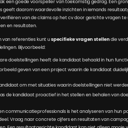
aak een goede voorspeller van toekomstig gedrag. Een gron
s geeft daarom waardevolle inzichten in iemands resultaatg
verifiëren van de claims op het cv door gerichte vragen te 
ten en resultaten.
n van referenties kunt u
specifieke vragen stellen
die ver
ingen. Bijvoorbeeld:
e doelstellingen heeft de kandidaat behaald in hun functi
orbeeld geven van een project waarin de kandidaat duidelij
andidaat om met situaties waarin doelstellingen niet werd
as de kandidaat proactief in het stellen en behalen van do
n communicatieprofessionals is het analyseren van hun po
eel. Vraag naar concrete cijfers en resultaten van camp
n. Een resultaatgerichte kandidaat kan niet alleen mooie 