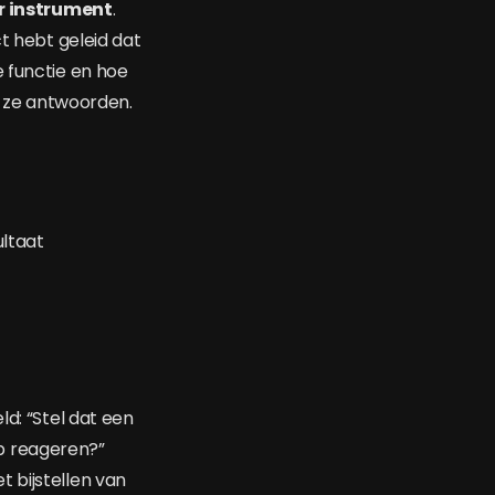
 instrument
.
ct hebt geleid dat
e functie en hoe
óe ze antwoorden.
ultaat
ld: “Stel dat een
p reageren?”
 bijstellen van