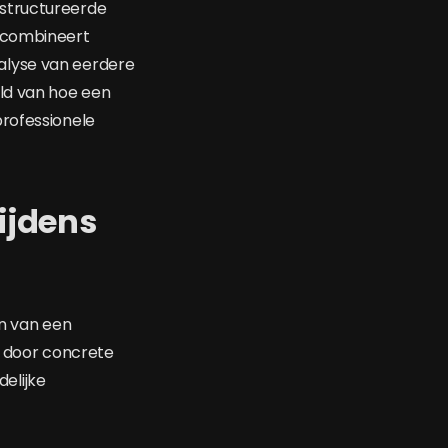
estructureerde
g combineert
alyse van eerdere
eld van hoe een
professionele
ijdens
en van een
h door concrete
elijke