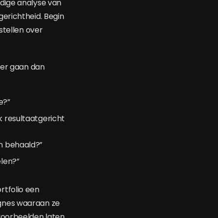
dige analyse van
erichtheid. Begin
stellen over
der gaan dan
e?”
k resultaatgericht
en behaald?”
elen?”
rtfolio een
agnes waaraan ze
voorbeelden laten