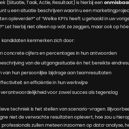
(Situatie, Taak, Actie, Resultaat) is hierbij een
onmisbaar
Kunt u een situatie beschrijven waarin u een marketingproje
en opleverde?” of “Welke KPI’s heeft u gehaald in uw vorig
t?” Let hierbij niet alleen op wát ze zeggen, maar ook op h
e kandidaten kenmerken zich door:
an concrete cijfers en percentages in hun antwoorden
 beschrijving van de uitgangssituatie én het bereikte eindres
van hun persoonlijke bijdrage aan teamresultaten
fectiviteit en efficiëntie in hun werkwijze
verantwoordelijkheid voor zowel succes als tegenslag
eve techniek is het stellen van scenario-vragen. Bijvoorbee
e niet de verwachte resultaten oplevert, hoe zou u hiero
 professionals zullen meteen inzoomen op data-analyse, het