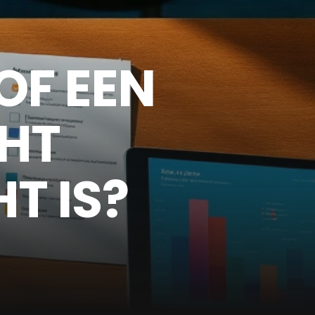
OF EEN
HT
T IS?