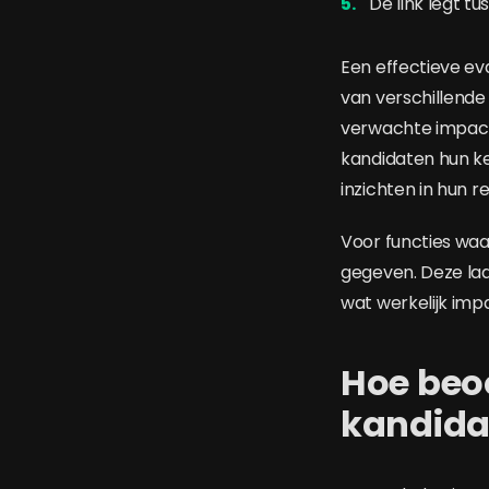
De link legt t
Een effectieve ev
van verschillende
verwachte impact
kandidaten hun k
inzichten in hun r
Voor functies waar
gegeven. Deze laa
wat werkelijk imp
Hoe beoo
kandida