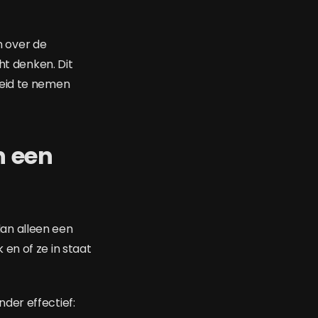
n over de
ht denken. Dit
heid te nemen
n een
an alleen een
en of ze in staat
der effectief: