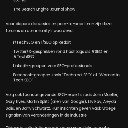
SEO 101
The Search Engine Journal Show
Voor diepere discussies en peer-to-peer leren zijn deze
forums en community’s waardevol:
r/TechSEO en r/SEO op Reddit
Twitter/X-gesprekken rond hashtags als #SEO en
#TechSEO
LinkedIn-groepen voor SEO-professionals
Facebook-groepen zoals “Technical SEO” of “Women in
Tech SEO”
Volg ook toonaangevende SEO-experts zoals John Mueller,
Gary Illyes, Martin Splitt (allen van Google), Lily Ray, Aleyda
Solis, en Barry Schwartz. Hun inzichten geven vaak vroege
signalen van veranderingen in de industrie.
Tijdens je sollicitatiegesprek, noem specifieke recente