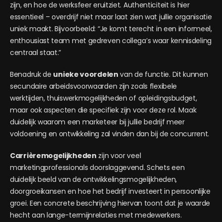
zijn, en hoe de werksfeer eruitziet. Authenticiteit is hier
essentieel – overdrijf niet maar laat zien wat jullie organisatie
uniek maakt. Bijvoorbeeld: “Je komt terecht in een informeel,
enthousiast team met gedreven collega’s waar kennisdeling
centraal staat.”
Benadruk de
unieke voordelen
van de functie. Dit kunnen
secundaire arbeidsvoorwaarden zijn zoals flexibele
werktijden, thuiswerkmogelijkheden of opleidingsbudget,
maar ook aspecten die specifiek zijn voor deze rol. Maak
duidelijk waarom een marketeer bij jullie bedrijf meer
voldoening en ontwikkeling zal vinden dan bij de concurrent.
Carrièremogelijkheden
zijn voor veel
marketingprofessionals doorslaggevend. Schets een
duidelijk beeld van de ontwikkelingsmogelijkheden,
doorgroeikansen en hoe het bedrijf investeert in persoonlijke
groei. Een concrete beschrijving hiervan toont dat je waarde
hecht aan lange-termijnrelaties met medewerkers.