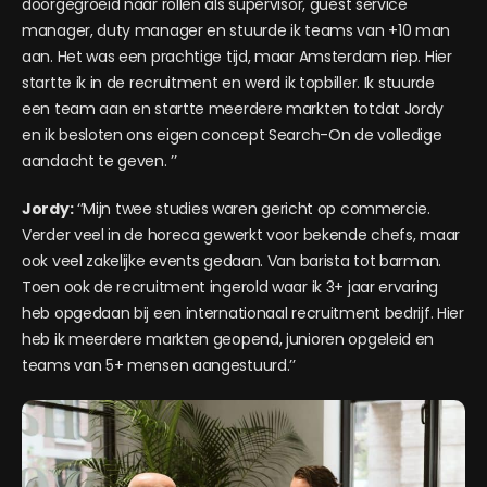
doorgegroeid naar rollen als supervisor, guest service
manager, duty manager en stuurde ik teams van +10 man
aan. Het was een prachtige tijd, maar Amsterdam riep. Hier
startte ik in de recruitment en werd ik topbiller. Ik stuurde
een team aan en startte meerdere markten totdat Jordy
en ik besloten ons eigen concept Search-On de volledige
aandacht te geven. ’’
Jordy:
‘’Mijn twee studies waren gericht op commercie.
Verder veel in de horeca gewerkt voor bekende chefs, maar
ook veel zakelijke events gedaan. Van barista tot barman.
Toen ook de recruitment ingerold waar ik 3+ jaar ervaring
heb opgedaan bij een internationaal recruitment bedrijf. Hier
heb ik meerdere markten geopend, junioren opgeleid en
teams van 5+ mensen aangestuurd.’’