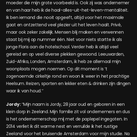
moeder die mijn grote voorbeeld is. Ook zij was ondernemer
en van haar heb ik de haal-alles-uit-het-leven-mentaliteit.
Ik ben iemand die nooit opgeeft, altijd voor het maximale
gaat en ontzettend veel plezier uit het leven haalt. Privé,
maar ook zeker zakelijk. Mensen blij maken en verwennen
staat bij mij op nummer één. Niet voor niets startte ik als
jonge
Floris aan de hotelschool. Verder heb ik altijd veel
gereisd en op veel diverse plekken gewoond. Leeuwarden,
Zuid-Afrika, Londen, Amsterdam, ik heb ze allemaal mijn
woonplaats mogen noemen. Op dit moment is ‘t
zogenoemde cirkeltje rond en woon ik weer in het prachtige
Heelsum. Reizen, sporten en lekker eten & drinken zijn dingen
waar ik van houd.’’
Jordy:
‘’Mijn naam is Jordy, 28 jaar oud en geboren in een
klein dorp in Zeeland. Mijn familie zit vol ondernemers en dus
is het ondernemerschap mij met de paplepel ingegoten. In
2014 verliet ik dit warme nest en verruilde ik het rustige
Zeeland voor het bruisende Amsterdam voor mijn studie. Na