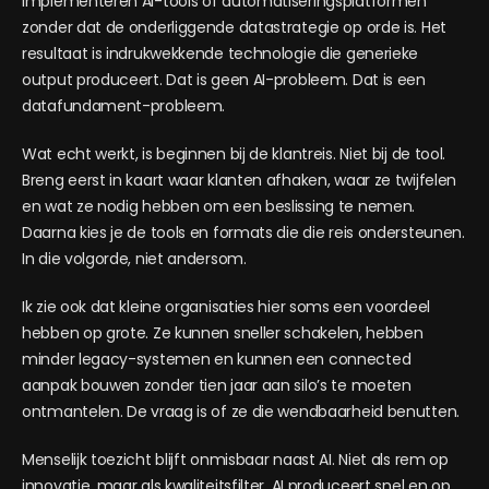
implementeren AI-tools of automatiseringsplatformen
zonder dat de onderliggende datastrategie op orde is. Het
resultaat is indrukwekkende technologie die generieke
output produceert. Dat is geen AI-probleem. Dat is een
datafundament-probleem.
Wat echt werkt, is beginnen bij de klantreis. Niet bij de tool.
Breng eerst in kaart waar klanten afhaken, waar ze twijfelen
en wat ze nodig hebben om een beslissing te nemen.
Daarna kies je de tools en formats die die reis ondersteunen.
In die volgorde, niet andersom.
Ik zie ook dat kleine organisaties hier soms een voordeel
hebben op grote. Ze kunnen sneller schakelen, hebben
minder legacy-systemen en kunnen een connected
aanpak bouwen zonder tien jaar aan silo’s te moeten
ontmantelen. De vraag is of ze die wendbaarheid benutten.
Menselijk toezicht blijft onmisbaar naast AI. Niet als rem op
innovatie, maar als kwaliteitsfilter. AI produceert snel en op