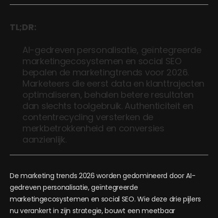
TL;DR:
AI-gedreven personalisatie, geïntegreerde
marketingecosystemen en social SEO
bepalen de marketingtrends voor 2026.
Marketeers die eerst data en klanttrajecten
optimaliseren, behalen betere resultaten
dan slechts toolgebruik. Authenticiteit en
contentrecycling versterken de
merkbetrokkenheid en conversies
aanzienlijk.
De marketing trends 2026 worden gedomineerd door AI-
gedreven personalisatie, geïntegreerde
marketingecosystemen en social SEO. Wie deze drie pijlers
nu verankert in zijn strategie, bouwt een meetbaar