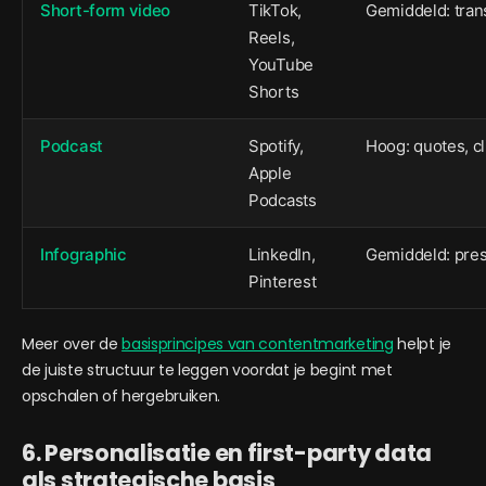
Short-form video
TikTok,
Gemiddeld: trans
Reels,
YouTube
Shorts
Podcast
Spotify,
Hoog: quotes, cl
Apple
Podcasts
Infographic
LinkedIn,
Gemiddeld: pres
Pinterest
Meer over de
basisprincipes van contentmarketing
helpt je
de juiste structuur te leggen voordat je begint met
opschalen of hergebruiken.
6. Personalisatie en first-party data
als strategische basis