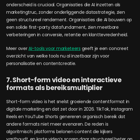
onderscheid is cruciaal. Organisaties die AI inzetten als
marketingtruc, zonder onderliggende datastrategie, zien
geen structureel rendement. Organisaties die AI bouwen op
een solide first-party datafundament, zien meetbare
verbeteringen in conversie, retentie en klanttevredenheid.
Meer over
AI-tools voor marketeers
geeft je een concreet
overzicht van welke tools nu al inzetbaar zijn voor
personalisatie en contentcreatie.
7. Short-form video en interactieve
formats als bereiksmultiplier
Short-form video is het snelst groeiende contentformat in
digitale marketing en dat zet door in 2026. TikTok, Instagram
Reels en YouTube Shorts genereren organisch bereik dat
andere formats niet meer evenaren. De reden is
algoritmisch: platforms belonen content die kijkers
vasthoudt, en korte video’s scoren daar structureel beter op