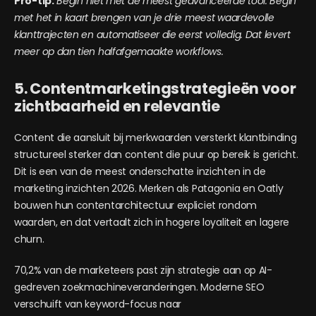
Pro-tip:
Begin niet met de meest geavanceerde tool. Begin
met het in kaart brengen van je drie meest waardevolle
klanttrajecten en automatiseer die eerst volledig. Dat levert
meer op dan tien halfafgemaakte workflows.
5. Contentmarketingstrategieën voor
zichtbaarheid en relevantie
Content die aansluit bij merkwaarden versterkt klantbinding
structureel sterker dan content die puur op bereik is gericht.
Dit is een van de meest onderschatte inzichten in de
marketing inzichten 2026. Merken als Patagonia en Oatly
bouwen hun contentarchitectuur expliciet rondom
waarden, en dat vertaalt zich in hogere loyaliteit en lagere
churn.
70,2% van de marketeers past zijn strategie aan op AI-
gedreven zoekmachineveranderingen. Moderne SEO
verschuift van keyword-focus naar