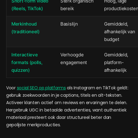
Short-form video
Sterk organisch
Hoog, lage
(Reels, TikTok)
bereik
productiekoste
Merkinhoud
Basislijn
Gemiddeld,
(traditioneel)
afhankelijk van
budget
Interactieve
Verhoogde
Gemiddeld,
formats (polls,
engagement
platform-
quizzen)
afhankelijk
Voor
social SEO op platforms
als Instagram en TikTok geldt:
gebruik zoekwoorden in je captions, titels en alt-teksten.
Activeer klanten actief om reviews en ervaringen te delen.
Hergebruik UGC in betaalde advertenties, want authentiek
materiaal presteert ook daar structureel beter dan
gepolijste merkproducties.