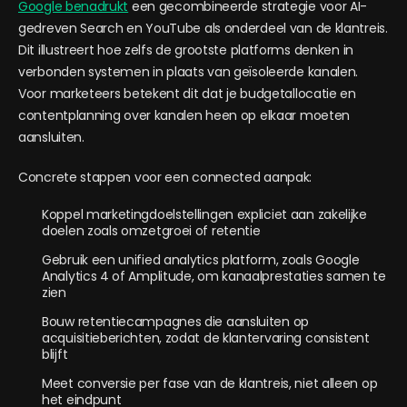
Google benadrukt
een gecombineerde strategie voor AI-
gedreven Search en YouTube als onderdeel van de klantreis.
Dit illustreert hoe zelfs de grootste platforms denken in
verbonden systemen in plaats van geïsoleerde kanalen.
Voor marketeers betekent dit dat je budgetallocatie en
contentplanning over kanalen heen op elkaar moeten
aansluiten.
Concrete stappen voor een connected aanpak:
Koppel marketingdoelstellingen expliciet aan zakelijke
doelen zoals omzetgroei of retentie
Gebruik een unified analytics platform, zoals Google
Analytics 4 of Amplitude, om kanaalprestaties samen te
zien
Bouw retentiecampagnes die aansluiten op
acquisitieberichten, zodat de klantervaring consistent
blijft
Meet conversie per fase van de klantreis, niet alleen op
het eindpunt