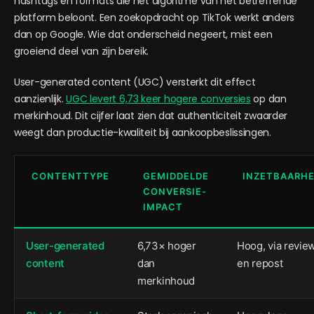
hashtags en formats die het algoritme van het betreffende
platform beloont. Een zoekopdracht op TikTok werkt anders
dan op Google. Wie dat onderscheid negeert, mist een
groeiend deel van zijn bereik.
User-generated content (UGC) versterkt dit effect
aanzienlijk.
UGC levert 6,73 keer hogere conversies
op dan
merkinhoud. Dit cijfer laat zien dat authenticiteit zwaarder
weegt dan productie-kwaliteit bij aankoopbeslissingen.
CONTENTTYPE
GEMIDDELDE
INZETBAARHE
CONVERSIE-
IMPACT
User-generated
6,73× hoger
Hoog, via revie
content
dan
en repost
merkinhoud