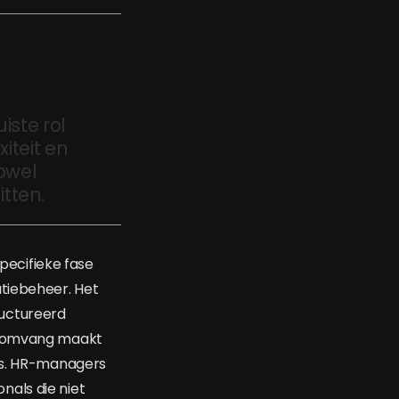
iste rol
iteit en
zowel
tten.
specifieke fase
atiebeheer. Het
ructureerd
ie omvang maakt
 is. HR-managers
onals die niet