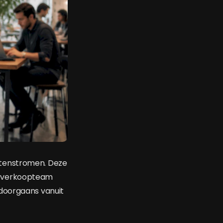
ntenstromen. Deze
het verkoopteam
 doorgaans vanuit