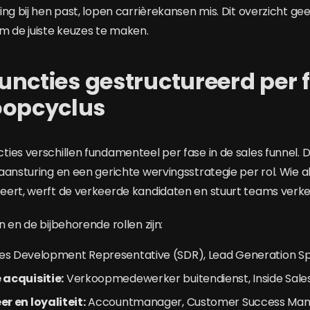
ng bij hen past, lopen carrièrekansen mis. Dit overzicht gee
m de juiste keuzes te maken.
 functies gestructureerd per
oopcyclus
ies verschillen fundamenteel per fase in de sales funnel. 
ansturing en een gerichte wervingsstrategie per rol. Wie al
ert, werft de verkeerde kandidaten en stuurt teams verke
 en de bijbehorende rollen zijn:
es Development Representative (SDR), Lead Generation Spe
acquisitie:
Verkoopmedewerker buitendienst, Inside Sal
 en loyaliteit:
Accountmanager, Customer Success Ma