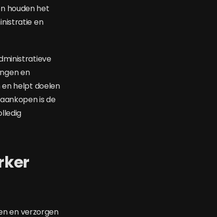
en houden het
nistratie en
dministratieve
ingen en
 en helpt doelen
laankopen is de
lledig
rker
en en verzorgen