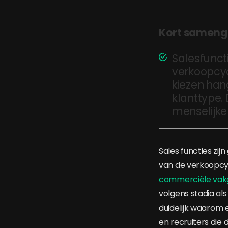
Kort sameng
Salesfuncti
verkoopcyc
kiezen han
klanttype. 
menselijke
Sales functies zij
van de verkoopcyc
commerciële vak
volgens stadia a
duidelijk waarom 
en recruiters die d