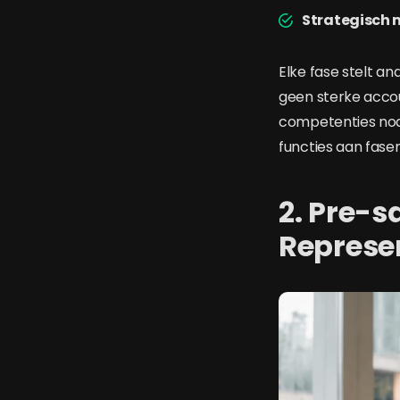
Strategisch
Elke fase stelt an
geen sterke accou
competenties nod
functies aan fasen
2. Pre-s
Represe