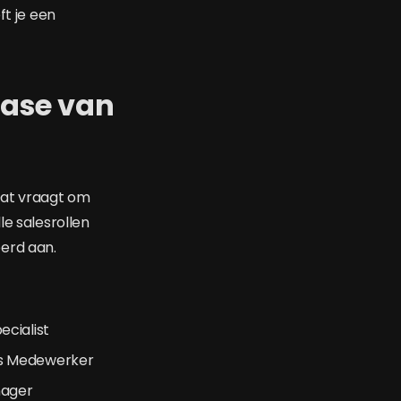
ft je een
 fase van
Dat vraagt om
le salesrollen
erd aan.
cialist
es Medewerker
nager