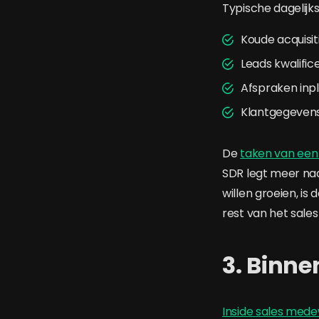
Typische dagelijks
Koude acquisit
Leads kwalific
Afspraken inp
Klantgegevens
De
taken van een 
SDR legt meer nadr
willen groeien, is
rest van het sale
3. Binne
Inside sales med