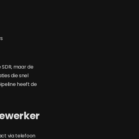
rs
e SDR, maar de
ties die snel
ipeline heeft de
dewerker
t via telefoon