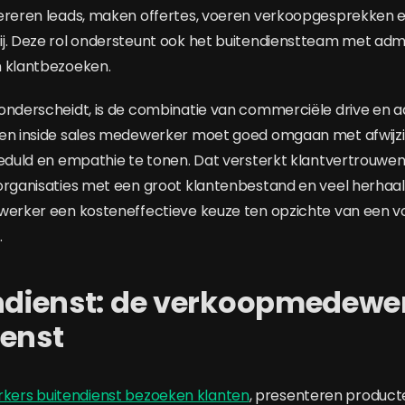
nereren leads, maken offertes, voeren verkoopgesprekken 
j. Deze rol ondersteunt ook het buitendienstteam met admi
n klantbezoeken.
onderscheidt, is de combinatie van commerciële drive en a
Een inside sales medewerker moet goed omgaan met afwijz
geduld en empathie te tonen. Dat versterkt klantvertrouwen
organisaties met een groot klantenbestand en veel herhaa
werker een kosteneffectieve keuze ten opzichte van een vo
.
endienst: de verkoopmedewe
ienst
ers buitendienst bezoeken klanten
, presenteren product