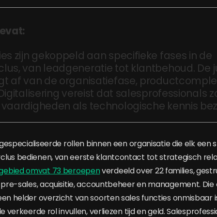
evat:
es zijn gekoppeld aan specifieke fases in de
lus, van leadgeneratie tot klantbehoud. De ju
gt af van de organisatiefase, productcomplex
Digitalisering vereist dat salesprofessionals 
 vaardigheden als technologische kennis bezi
n gespecialiseerde rollen binnen een organisatie die elk een 
lus bedienen, van eerste klantcontact tot strategisch rel
gebied omvat 73 beroepen
verdeeld over 22 families, gest
ls pre-sales, acquisitie, accountbeheer en management. D
een helder overzicht van soorten sales functies onmisbaar
e verkeerde rol invullen, verliezen tijd en geld. Salesprofessi