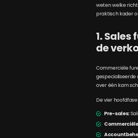
weten welke richti
praktisch kader o
1. Sales
de verk
Commerciële funct
gespecialiseerde a
over één kam sche
De vier hoofdfasen
Pre-sales:
Sal
Commerciële 
Accountbeheer