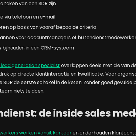
e taken van een SDR zijn:
ie via telefoon en e-mail
eren op basis van vooraf bepaalde criteria
lannen voor accountmanagers of buitendienstmedewerke
 bijhouden in een CRM-systeem
lead generation specialist
overlappen deels met die van d
uk op directe klantinteractie en kwalificatie. Voor organisa
 de SDR de eerste schakel in de keten. Zonder goed gevulde p
steam niets te doen.
ndienst: de inside sales me
ewerkers werken vanuit kantoor
en onderhouden klantcontac