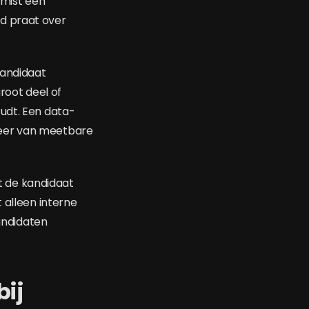
mist een
d praat over
kandidaat
groot deel of
udt. Een data-
meer van meetbare
t de kandidaat
 alleen interne
kandidaten
bij