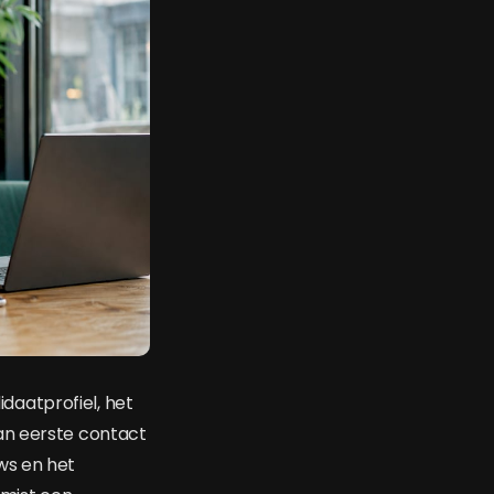
daatprofiel, het
an eerste contact
ws en het