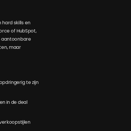
hard skills en
force of HubSpot,
en aantoonbare
eten, maar
dringerig te zijn
een in de deal
verkoopstijlen