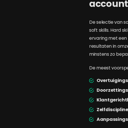
account
De selectie van s
soft skills. Hard 
ervaring met een 
resultaten in omze
minstens zo bepa
De meest voorspell
Overtuiging
Doorzetting
Klantgericht
Zelfdisciplin
Aanpassing