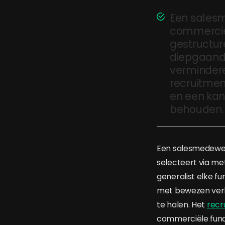
Een salesm
commerciee
gestructur
diepgaand e
vermindere
recruitmen
en een kan
behouden.
Een salesmedewerk
selecteert via m
generalist elke fun
met bewezen verk
te halen. Het
recr
commerciële func