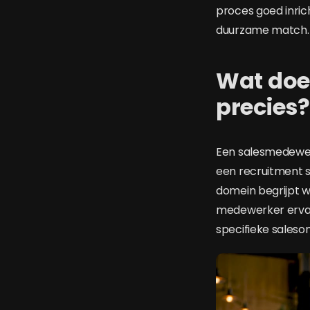
proces goed inric
duurzame match.
Wat doe
precies?
Een salesmedewer
een recruitment sp
domein begrijpt w
medewerker ervaa
specifieke saleso