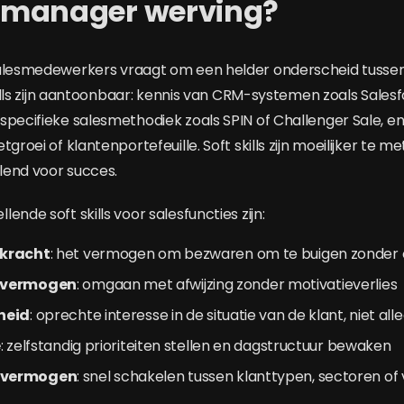
manager werving?
alesmedewerkers vraagt om een helder onderscheid tussen 
skills zijn aantoonbaar: kennis van CRM-systemen zoals Sales
specifieke salesmethodiek zoals SPIN of Challenger Sale, 
tgroei of klantenportefeuille. Soft skills zijn moeilijker te m
lend voor succes.
ende soft skills voor salesfuncties zijn:
skracht
: het vermogen om bezwaren om te buigen zonder op
svermogen
: omgaan met afwijzing zonder motivatieverlies
heid
: oprechte interesse in de situatie van de klant, niet all
e
: zelfstandig prioriteiten stellen en dagstructuur bewaken
svermogen
: snel schakelen tussen klanttypen, sectoren of 