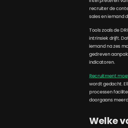
interpreteren va
recruiter de cont
sales en iemand d
Tools zoals de DR
intrinsiek drijft.
iemand na zes maa
gedreven aanpak 
indicatoren.
Recruitment moet
wordt gedacht. El
processen facilite
doorgaans meerde
Welke va