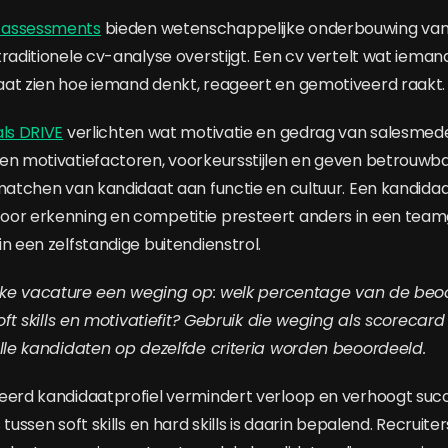
 assessments
bieden wetenschappelijke onderbouwing van s
traditionele cv-analyse overstijgt. Een cv vertelt wat iema
at zien hoe iemand denkt, reageert en gemotiveerd raakt.
als DRIVE
verlichten wat motivatie en gedrag van salesme
en motivatiefactoren, voorkeursstijlen en geven betrouwb
matchen van kandidaat aan functie en cultuur. Een kandidaat
oor erkenning en competitie presteert anders in een team
n een zelfstandige buitendienstrol.
 elke vacature een weging op: welk percentage van de beo
soft skills en motivatiefit? Gebruik die weging als scorecard
alle kandidaten op dezelfde criteria worden beoordeeld.
eerd kandidaatprofiel vermindert verloop en verhoogt suc
tussen soft skills en hard skills is daarin bepalend. Recruiter