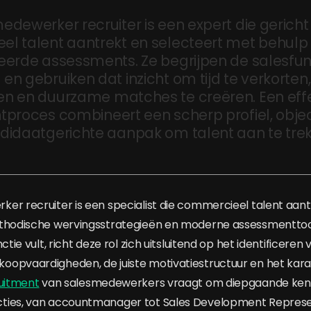
edewerker recruiter is een expert die gericht
l talent aantrekt en selecteert met behulp
eerde assessments. Ze begrijpen de salesfun
n gebruiken dat inzicht om tijd te verkorten,
n en duurzame matches te creëren. Een effe
tproces combineert een scherp profiel, objec
didaatgerichte aanpak om talent aan te trek
er recruiter is een specialist die commercieel talent aant
ethodische wervingsstrategieën en moderne assessmenttoo
ctie vult, richt deze rol zich uitsluitend op het identificere
oopvaardigheden, de juiste motivatiestructuur en het kar
uitment
van salesmedewerkers vraagt om diepgaande ken
ties, van accountmanager tot Sales Development Represen