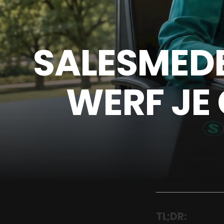
SALESMEDE
WERF JE
TL;DR: