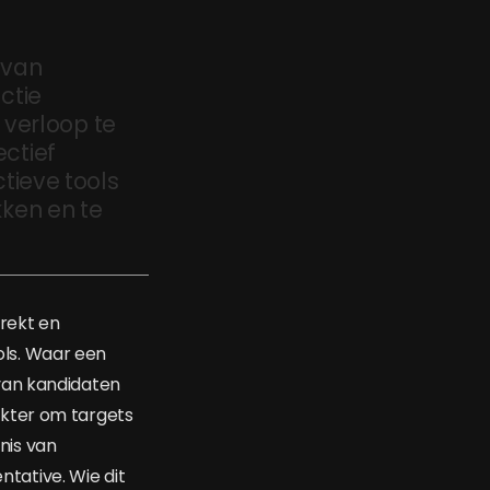
 van
ctie
 verloop te
ctief
tieve tools
ken en te
rekt en
ls. Waar een
n van kandidaten
akter om targets
nis van
tative. Wie dit