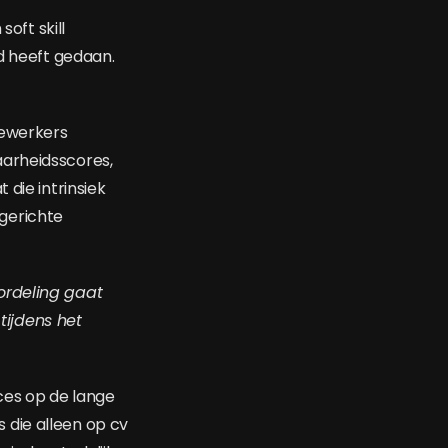
oft skill
nd heeft gedaan.
dewerkers
aarheidsscores,
 die intrinsiek
gerichte
ordeling gaat
 tijdens het
ces op de lange
s die alleen op cv