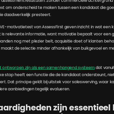
n assessmentresultaten. Zonder commerciële achtergrond 
ext om onderscheid te maken tussen een kandidaat die goe
ie daadwerkelijk presteert.
IVE-motivatietest van AssessFirst geven inzicht in wat een 
 Dat is relevante informatie, want motivatie bepaalt voor een 
nden nog met plezier belt, acquisitie doet of klanten beho
maakt de selectie minder afhankelijk van buikgevoel en 
 ontworpen zijn als een samenhangend systeem
dat vanui
ke stap heeft een functie die de kandidaat ondersteunt, niet
ert. Dat principe geldt bij uitstek voor saleswerving, waar 
re aanbiedingen tegelijk evalueren.
ardigheden zijn essentieel 