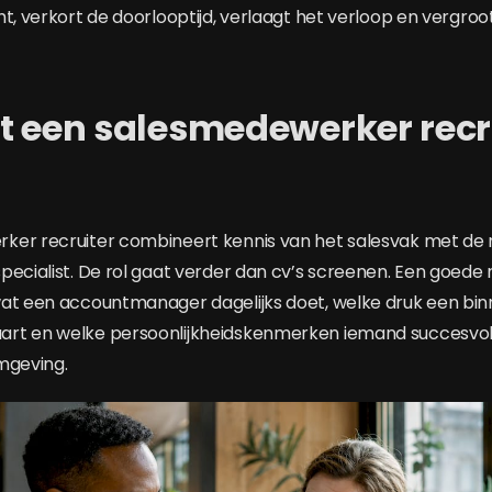
ht, verkort de doorlooptijd, verlaagt het verloop en vergro
t een salesmedewerker recr
ker recruiter combineert kennis van het salesvak met de
ecialist. De rol gaat verder dan cv’s screenen. Een goede re
at een accountmanager dagelijks doet, welke druk een bin
rt en welke persoonlijkheidskenmerken iemand succesvol
mgeving.