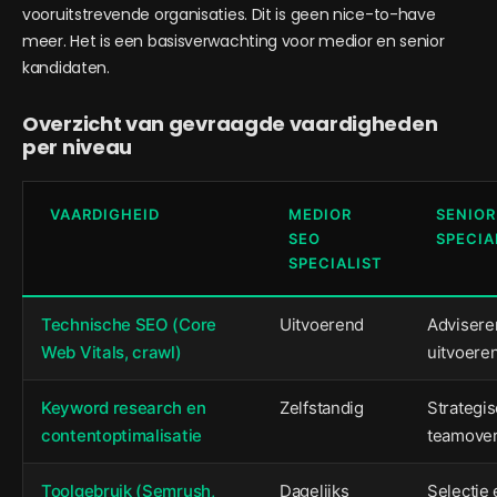
vooruitstrevende organisaties. Dit is geen nice-to-have
meer. Het is een basisverwachting voor medior en senior
kandidaten.
Overzicht van gevraagde vaardigheden
per niveau
VAARDIGHEID
MEDIOR
SENIOR
SEO
SPECIA
SPECIALIST
Technische SEO (Core
Uitvoerend
Advisere
Web Vitals, crawl)
uitvoere
Keyword research en
Zelfstandig
Strategi
contentoptimalisatie
teamover
Toolgebruik (Semrush,
Dagelijks
Selectie 