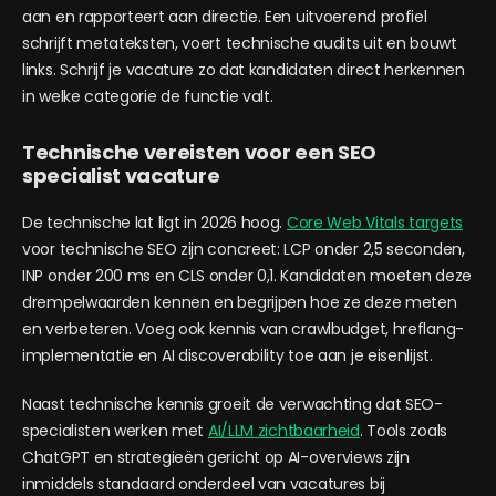
aan en rapporteert aan directie. Een uitvoerend profiel
schrijft metateksten, voert technische audits uit en bouwt
links. Schrijf je vacature zo dat kandidaten direct herkennen
in welke categorie de functie valt.
Technische vereisten voor een SEO
specialist vacature
De technische lat ligt in 2026 hoog.
Core Web Vitals targets
voor technische SEO zijn concreet: LCP onder 2,5 seconden,
INP onder 200 ms en CLS onder 0,1. Kandidaten moeten deze
drempelwaarden kennen en begrijpen hoe ze deze meten
en verbeteren. Voeg ook kennis van crawlbudget, hreflang-
implementatie en AI discoverability toe aan je eisenlijst.
Naast technische kennis groeit de verwachting dat SEO-
specialisten werken met
AI/LLM zichtbaarheid
. Tools zoals
ChatGPT en strategieën gericht op AI-overviews zijn
inmiddels standaard onderdeel van vacatures bij