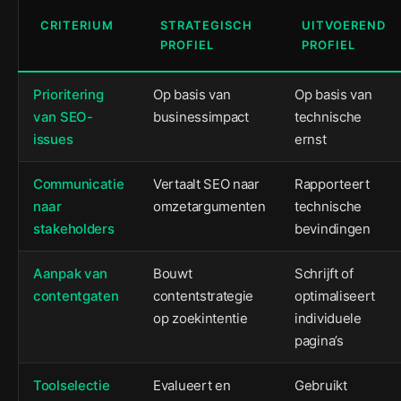
CRITERIUM
STRATEGISCH
UITVOEREND
PROFIEL
PROFIEL
Prioritering
Op basis van
Op basis van
van SEO-
businessimpact
technische
issues
ernst
Communicatie
Vertaalt SEO naar
Rapporteert
naar
omzetargumenten
technische
stakeholders
bevindingen
Aanpak van
Bouwt
Schrijft of
contentgaten
contentstrategie
optimaliseert
op zoekintentie
individuele
pagina’s
Toolselectie
Evalueert en
Gebruikt