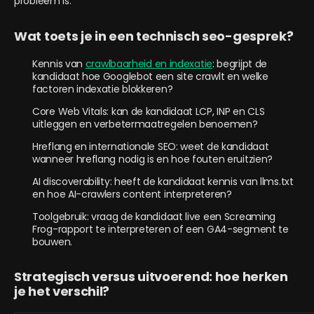
probleem is.
Wat toets je in een technisch seo-gesprek?
Kennis van
crawlbaarheid en indexatie
: begrijpt de
kandidaat hoe Googlebot een site crawlt en welke
factoren indexatie blokkeren?
Core Web Vitals: kan de kandidaat LCP, INP en CLS
uitleggen en verbetermaatregelen benoemen?
Hreflang en internationale SEO: weet de kandidaat
wanneer hreflang nodig is en hoe fouten eruitzien?
AI discoverability: heeft de kandidaat kennis van llms.txt
en hoe AI-crawlers content interpreteren?
Toolgebruik: vraag de kandidaat live een Screaming
Frog-rapport te interpreteren of een GA4-segment te
bouwen.
Strategisch versus uitvoerend: hoe herken
je het verschil?