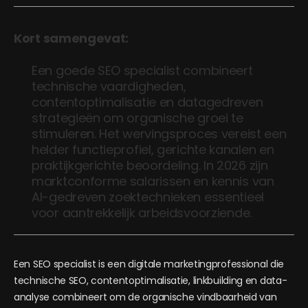
Kort samengevat:
Een goede SEO specialist combineert
technische vaardigheden,
contentoptimalisatie en datagedreven
strategieën om organische groei te
stimuleren. Het wervingsproces vereist een
helder functieprofiel, gerichte kanalen en
praktijkgerichte beoordeling. In 2026 zijn
marktconforme salarissen en kennis van
AI-gedreven zoektechnieken essentieel
voor aantrekkelijk arbeidsvoorziende.
Een SEO specialist is een digitale marketingprofessional die
technische SEO, contentoptimalisatie, linkbuilding en data-
analyse combineert om de organische vindbaarheid van