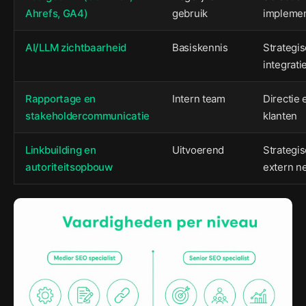
Ahrefs, GA4)
gebruik
implemen
AI/LLM zichtbaarheid
Basiskennis
Strategi
integrati
Rapportage en
Intern team
Directie 
stakeholdercommunicatie
klanten
Linkbuilding en
Uitvoerend
Strategi
autoriteitsopbouw
extern n