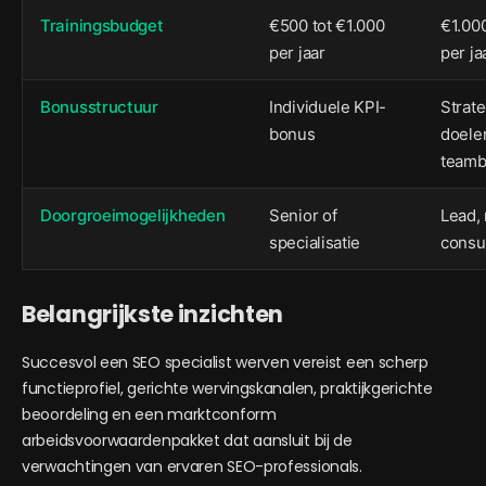
Trainingsbudget
€500 tot €1.000
€1.000
per jaar
per ja
Bonusstructuur
Individuele KPI-
Strat
bonus
doele
team
Doorgroeimogelijkheden
Senior of
Lead,
specialisatie
consu
Belangrijkste inzichten
Succesvol een SEO specialist werven vereist een scherp
functieprofiel, gerichte wervingskanalen, praktijkgerichte
beoordeling en een marktconform
arbeidsvoorwaardenpakket dat aansluit bij de
verwachtingen van ervaren SEO-professionals.