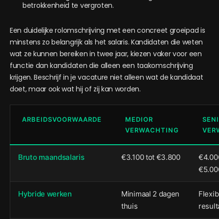
betrokkenheid te vergroten.
Een duidelijke rolomschrijving met een concreet groeipad is
minstens zo belangrijk als het salaris. Kandidaten die weten
wat ze kunnen bereiken in twee jaar, kiezen vaker voor een
functie dan kandidaten die alleen een taakomschrijving
krijgen. Beschrijf in je vacature niet alleen wat de kandidaat
doet, maar ook wat hij of zij kan worden.
ARBEIDSVOORWAARDE
MEDIOR
SEN
VERWACHTING
VER
Bruto maandsalaris
€3.100 tot €3.800
€4.000
€5.00
Hybride werken
Minimaal 2 dagen
Flexib
thuis
result