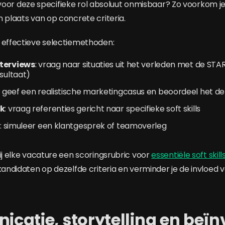
ijn voor deze specifieke rol absoluut onmisbaar? Zo voorkom j
n plaats van op concrete criteria.
 effectieve selectiemethoden:
nterviews
: vraag naar situaties uit het verleden met de STA
esultaat)
: geef een realistische marketingcasus en beoordeel het 
k
: vraag referenties gericht naar specifieke soft skills
n
: simuleer een klantgesprek of teamoverleg
ij elke vacature een scoringsrubric voor
essentiële soft skil
 kandidaten op dezelfde criteria en verminder je de invloed
catie, storytelling en beïn