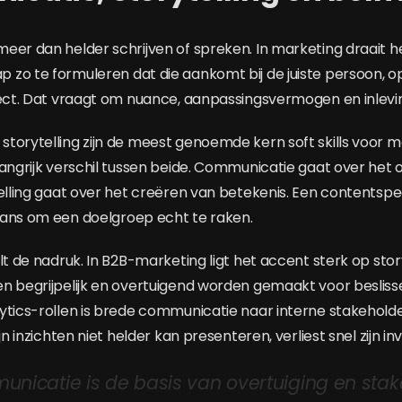
eer dan helder schrijven of spreken. In marketing draait
zo te formuleren dat die aankomt bij de juiste persoon, o
ffect. Dat vraagt om nuance, aanpassingsvermogen en inle
torytelling zijn de meest genoemde kern soft skills voor m
langrijk verschil tussen beide. Communicatie gaat over he
elling gaat over het creëren van betekenis. Een contentspeci
kans om een doelgroep echt te raken.
lt de nadruk. In B2B-marketing ligt het accent sterk op sto
n begrijpelijk en overtuigend worden gemaakt voor besliss
ytics-rollen is brede communicatie naar interne stakeholders
ijn inzichten niet helder kan presenteren, verliest snel zijn 
nicatie is de basis van overtuiging en stak