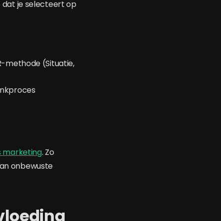
e dat je selecteert op
R-methode (Situatie,
denkproces
ls marketing
. Zo
 van onbewuste
vloeding