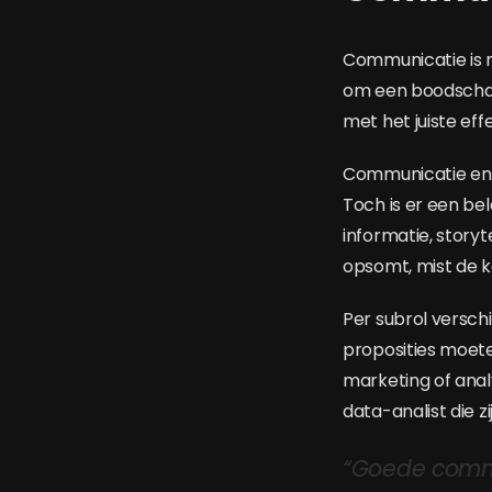
Communicatie is m
om een boodschap 
met het juiste e
Communicatie en s
Toch is er een be
informatie, storyt
opsomt, mist de 
Per subrol verschi
proposities moete
marketing of anal
data-analist die z
“Goede commu