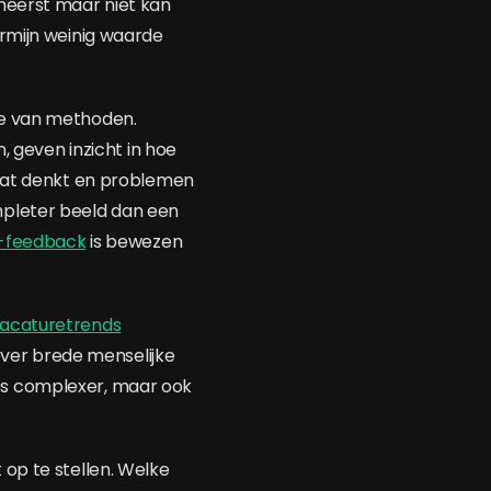
heerst maar niet kan
ermijn weinig waarde
ie van methoden.
, geven inzicht in hoe
daat denkt en problemen
mpleter beeld dan een
60-feedback
is bewezen
acaturetrends
 over brede menselijke
es complexer, maar ook
t op te stellen. Welke