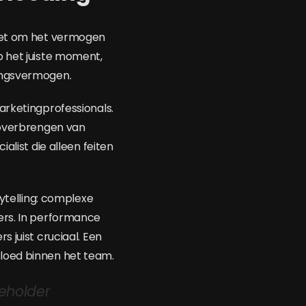
 het om het vermogen
p het juiste moment,
vingsvermogen.
arketingprofessionals.
t overbrengen van
alist die alleen feiten
rytelling: complexe
ers. In performance
 juist cruciaal. Een
invloed binnen het team.
eholder