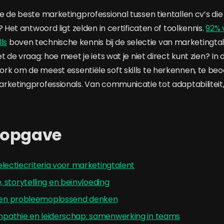
e de beste marketingprofessional tussen tientallen cv’s die
? Het antwoord ligt zelden in certificaten of toolkennis.
92% 
lls
boven technische kennis bij de selectie van marketingta
 de vraag: hoe meet je iets wat je niet direct kunt zien? In dit
k om de meest essentiële soft skills te herkennen, te beo
rketingprofessionals. Van communicatie tot adaptabiliteit
sopgave
 selectiecriteria voor marketingtalent
storytelling en beïnvloeding
t en probleemoplossend denken
empathie en leiderschap: samenwerking in teams