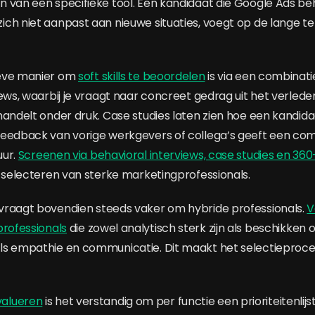
 van een specifieke tool. Een kandidaat die Google Ads be
ch niet aanpast aan nieuwe situaties, voegt op de lange t
ieve manier om
soft skills te beoordelen
is via een combinat
ews, waarbij je vraagt naar concreet gedrag uit het verleden
handelt onder druk. Case studies laten zien hoe een kandi
feedback van vorige werkgevers of collega’s geeft een co
uur.
Screenen via behavioral interviews, case studies en 3
t selecteren van sterke marketingprofessionals.
vraagt bovendien steeds vaker om hybride professionals.
V
professionals
die zowel analytisch sterk zijn als beschikken
ls empathie en communicatie. Dit maakt het selectieproc
evalueren
is het verstandig om per functie een prioriteitenlijs