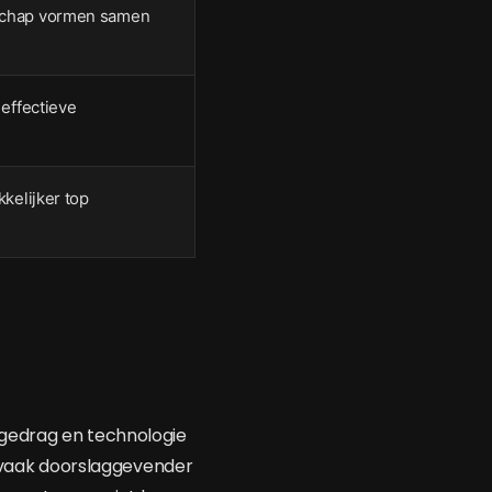
rschap vormen samen
 effectieve
kkelijker top
ngedrag en technologie
s vaak doorslaggevender