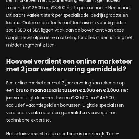
Een marketeer met 2 jaar ervaring verdient gemiddeld
tussen de €2.800 en €3.800 bruto per maand in Nederland.
Dit salaris varieert sterk per specialisatie, bedrijfsgrootte en
locatie. Online marketeers met technische vaardigheden
zoals SEO of SEA liggen vaak aan de bovenkant van deze
range, terwijl algemene marketingfuncties meer richting het
middensegment zitten.
Hoeveel verdient een online marketeer
met 2 jaar werkervaring gemiddeld?
Een online marketeer met 2 jaar ervaring kan rekenen op
een
bruto maandsalaris tussen €2.800 en €3.800
. Het
jaarsalaris ligt daarmee tussen €33.600 en €45.600,
exclusief vakantiegeld en bonussen. Digitale specialisten
verdienen vaak meer dan generalisten vanwege hun
technische expertise.
Het salarisverschil tussen sectoren is aanzienlijk. Tech-