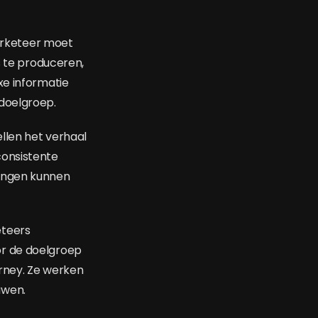
arketeer moet
s te produceren,
xe informatie
doelgroep.
llen het verhaal
consistente
dingen kunnen
eteers
or de doelgroep
rney. Ze werken
uwen.