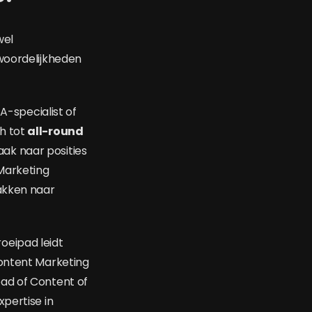
wel
twoordelijkheden
A-specialist of
h tot
all-round
ak naar posities
 Marketing
takken naar
oeipad leidt
Content Marketing
ad of Content of
pertise in