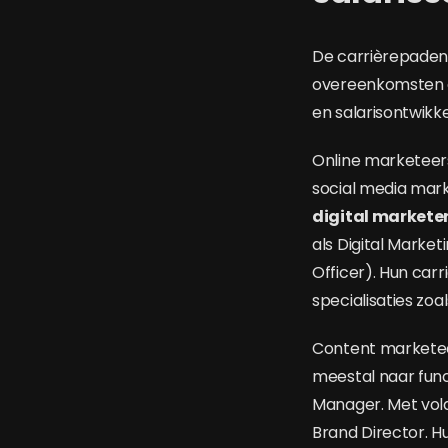
De carrièrepaden
overeenkomsten al
en salarisontwikke
Online marketeers 
social media mark
digital markete
als Digital Marke
Officer). Hun car
specialisaties zo
Content marketeer
meestal naar func
Manager. Met vold
Brand Director. H