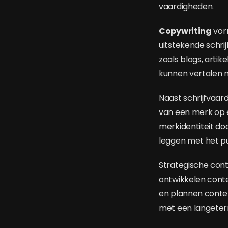
vaardigheden.
Copywriting
vor
uitstekende schrij
zoals blogs, arti
kunnen vertalen n
Naast schrijfvaard
van een merk op e
merkidentiteit d
leggen met het pu
Strategische con
ontwikkelen cont
en plannen conten
met een langeter