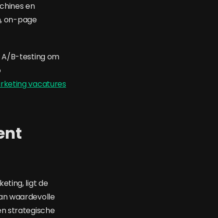
chines en
, on-page
n A/B-testing om
p
rketing vacatures
ent
ting, ligt de
van waardevolle
en strategische