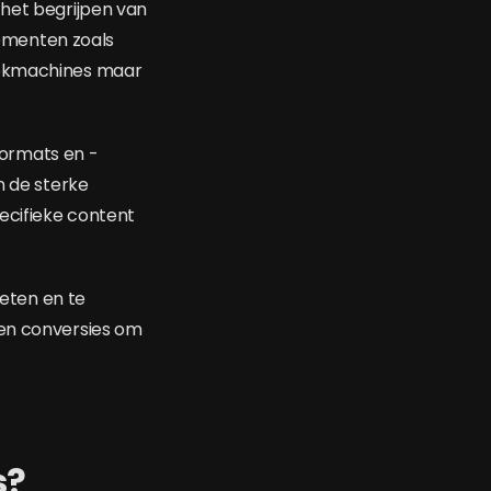
 het begrijpen van
ementen zoals
zoekmachines maar
ormats en -
n de sterke
ecifieke content
meten en te
 en conversies om
s?