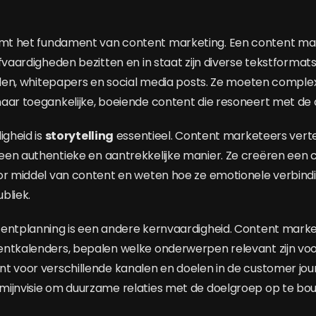
mt het fundament van content marketing. Een content m
fvaardigheden bezitten en in staat zijn diverse tekstformat
kelen, whitepapers en social media posts. Ze moeten comple
aar toegankelijke, boeiende content die resoneert met de 
igheid is
storytelling
essentieel. Content marketeers verte
en authentieke en aantrekkelijke manier. Ze creëren een 
oor middel van content en weten hoe ze emotionele verbin
bliek.
tentplanning is een andere kernvaardigheid. Content mark
entkalenders, bepalen welke onderwerpen relevant zijn vo
t voor verschillende kanalen en doelen in de customer jou
mijnvisie om duurzame relaties met de doelgroep op te bo