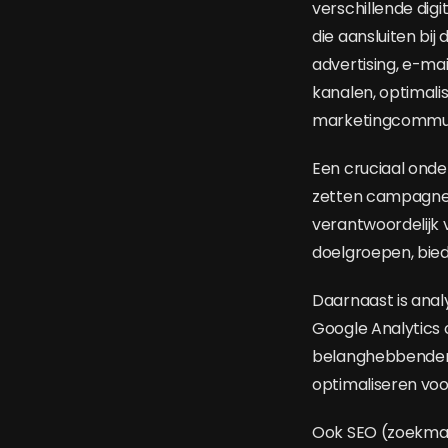
verschillende digi
die aansluiten bij
advertising, e-ma
kanalen, optimal
marketingcommun
Een cruciaal onde
zetten campagnes 
verantwoordelijk 
doelgroepen, bied
Daarnaast is anal
Google Analytics
belanghebbenden.
optimaliseren voo
Ook SEO (zoekmac