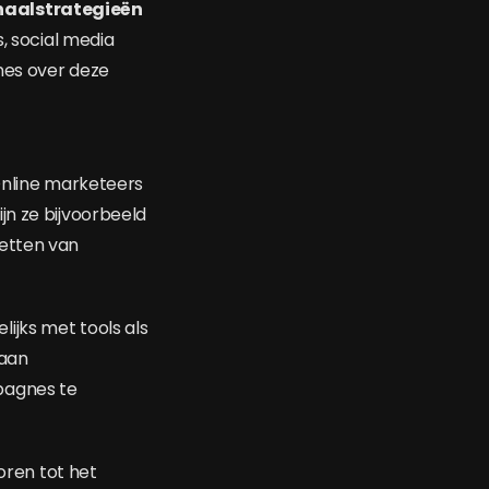
aalstrategieën
, social media
nes over deze
Online marketeers
jn ze bijvoorbeeld
zetten van
ijks met tools als
 aan
pagnes te
ren tot het