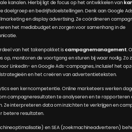
tale kanalen. Hierbij ligt de focus op het ontwikkelen van
kan
 de doelgroep en bedrijfsdoelstellingen. Denk aan Google Ads
ilmarketing en display advertising. Ze coördineren campag
iseren het mediabudget en zorgen voor samenhang in de
icatie.
rdeel van het takenpakket is
campagnemanagement
. 
op, monitoren de voortgang en sturen bij waar nodig. Zo zi
voor LinkedIn- en Google Ads-campagnes, inclusief het op
strategieën en het creëren van advertentieteksten.
ytics een kerncompetentie. Online marketeers werken dagel
 om campagneresultaten te analyseren en te rapporteren
 Ze interpreteren data om inzichten te verkrijgen en cam
r betere resultaten.
hineoptimalisatie) en SEA (zoekmachineadverteren) beho