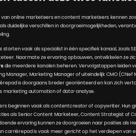
 van online marketeers en content marketeers kennen zo
s duidelijke verschillen in doorgroeimogelijkheden, veran
ling.
starten vaak als specialist in één specifiek kanaal, zoals SE
eteer. Naarmate ze ervaring opbouwen, ontwikkelen ze zic
rs
die meerdere kanalen beheren. Vervolgstappen leiden va
ting Manager, Marketing Manager of uiteindelijk CMO (Chief
rièrepad is doorgaans breder georiënteerd en kan zich ver
als marketing automation of data-analyse.
s beginnen vaak als contentcreator of copywriter. Hun gr
ties als Senior Content Marketeer, Content Strategist of 
oende ervaring kunnen ze doorgroeien naar posities als He
un carrièrepad is vaak meer gericht op het verdiepen van ex