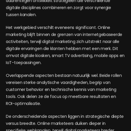
daarentegen ontwikkelt strategieën die verschillende
digitale disciplines combineren en zorgt voor synergie
tussen kanalen.
Het werkgebied verschilt eveneens significant. Online
marketing blijft binnen de grenzen van internetgebaseerde
activiteiten, terwijl digital marketing zich uitstrekt naar alle
digitale ervaringen die klanten hebben met een merk. Dit
omvat digitale kiosken, smart TV advertising, mobile apps en
IoT-toepassingen.
Overlappende aspecten bestaan natuurlijk wel. Beide rollen
vereisen sterke analytische vaardigheden, begrip van
customer behavior en technische kennis van marketing
tools. Ook delen ze de focus op meetbare resultaten en
ROI-optimalisatie.
De onderscheidende aspecten liggen in strategische diepte
versus breedte. Online marketeers duiken dieper in
specifieke webkanalen, terwijl digital marketeers breder