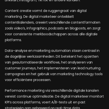
LinkedIn, Instagram, TikTok en andere kanalen.
Content creatie vormt de ruggengraat van digital
marketing. De digital marketeer ontwikkelt
contentkalenders, creeërt verschillende contentformaten
zoals video’s, infographics, podcasts en blogposts, en zorgt
voor consistente merkboodschappen across alle digitale
platforms.
Data-analyse en marketing automation staan centraal in
de dagelijkse werkzaamheden. Dit betekent het opzetten
van geautomatiseerde workflows, het analyseren van
customer journeys, het implementeren van lead nurturing
campagnes en het gebruik van marketing technology tools
voor efficiëntere processen.
Performance marketing via verschillende digitale kanalen
vereist continue optimalisatie. De digital marketeer monitort
KPI’s across platforms, voert A/B-tests uit en past
strategieën aan gebaseerd op real-time data.