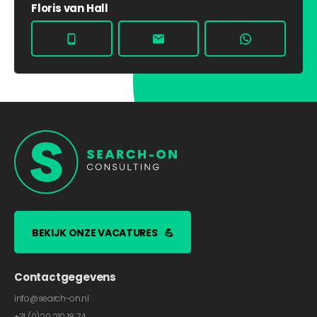
Floris van Hall
BEKIJK ONZE VACATURES
💪
Contactgegevens
info@search-on.nl
+31 (0)20 210 18 74