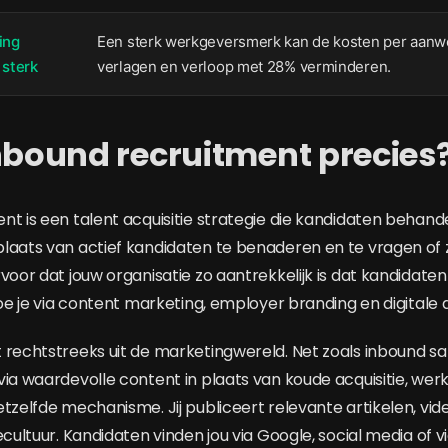
ing
Een sterk werkgeversmerk kan de kosten per aanw
 sterk
verlagen en verloop met 28% verminderen.
nbound recruitment precies
t is een talent acquisitie strategie die kandidaten behande
laats van actief kandidaten te benaderen en te vragen of 
voor dat jouw organisatie zo aantrekkelijk is dat kandidaten 
doe je via content marketing, employer branding en digitale
 rechtstreeks uit de marketingwereld. Net zoals inbound sa
via waardevolle content in plaats van koude acquisitie, wer
tzelfde mechanisme. Jij publiceert relevante artikelen, vid
ecultuur. Kandidaten vinden jou via Google, social media of v