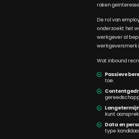
raken geïnteress
De rol van employ
onderzoekt het we
werkgever al bepa
werkgeversmerk i
Wat inbound recru
Passieve ber
toe.
Contentgedr
gereedschapp
Langetermijn
kunt aansprek
Data en pers
type kandidaa