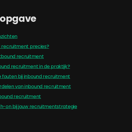
sopgave
inzichten
d recruitment precies?
utbound recruitment
und recruitment in de praktijk?
fouten bij inbound recruitment
delen van inbound recruitment
inbound recruitment
h-on bij jouw recruitmentstrategie