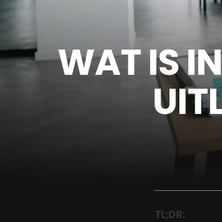
WAT IS I
UIT
TL;DR: