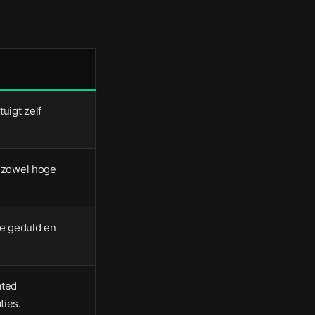
uigt zelf
r zowel hoge
ie geduld en
ated
ties.