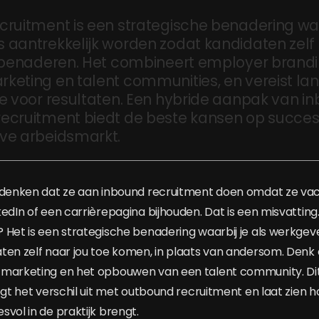
cruitment is een strategische benadering wa
aantrekkelijk worden zodat kandidaten zelf s
f benaderen. Het combineert employer brandi
keting en talent communities, en vereist lan
ie voor resultaten. Een hybride aanpak van i
ecruitment biedt de beste kansen op succes
ve arbeidsmarkt.
s denken dat ze aan inbound recruitment doen omdat ze va
edIn of een carrièrepagina bijhouden. Dat is een misvatting
 Het is een strategische benadering waarbij je als werkgeve
ten zelf naar jou toe komen, in plaats van andersom. Den
marketing en het opbouwen van een talent community. Dit a
egt het verschil uit met outbound recruitment en laat zien h
vol in de praktijk brengt.