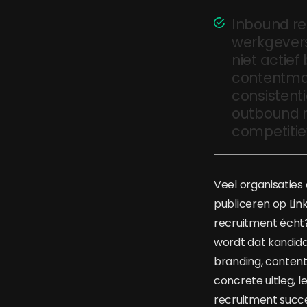
Inbound re
werkgevers 
niet actie
contentmar
consistent
outbound r
competitie
Veel organisatie
publiceren op Link
recruitment écht?
wordt dat kandida
branding, content
concrete uitleg, l
recruitment succes