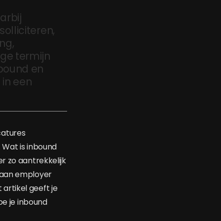
arbij
olliciteren,
ng,
ge termijn
nbound en
 in een
catures
. Wat is inbound
r zo aantrekkelijk
k aan employer
rtikel geeft je
oe je inbound