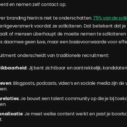
eerd en nemen zelf contact op.
er branding hierin is niet te onderschatten.
75% van de soll
rkgeversmerk voordat ze solliciteren. Dat betekent dat je 
alt of mensen überhaupt de moeite nemen te solliciteren.
s daarmee geen luxe, maar een basisvoorwaarde voor effe
itment onderscheidt van traditionele recruitment:
eikbaarheid
: Jij bent zichtbaar en aantrekkelijk, kandidat
even
: Blogposts, podcasts, video’s en sociale media zijn d
en.
relaties
: Je bouwt een talent community op die je bij toe
en.
onalisatie
: Je meet welke content werkt en past je boods
t.