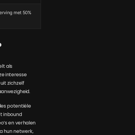
erving met 50%
?
lt als
ze interesse
uit zichzelf
 aanwezigheid.
les potentiële
kt inbound
eo’s en verhalen
ia hun netwerk,