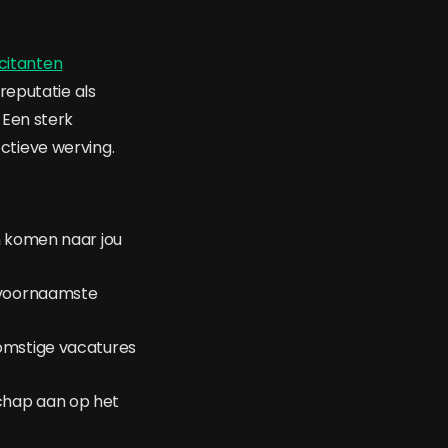
icitanten
reputatie als
 Een sterk
ctieve werving.
en komen naar jou
e voornaamste
komstige vacatures
chap aan op het