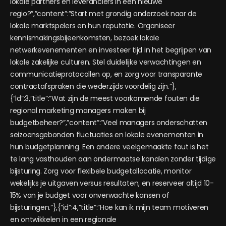
lokale partners en leveranciers in een nieuwe
regio?”,”content”:”Start met grondig onderzoek naar de
lokale marktspelers en hun reputatie. Organiseer
kennismakingsbijeenkomsten, bezoek lokale
netwerkevenementen en investeer tijd in het begrijpen van
lokale zakelijke culturen. Stel duidelijke verwachtingen en
communicatieprotocollen op, en zorg voor transparante
contractafspraken die wederzijds voordelig zijn.”},
{“id”:3,”title”:”Wat zijn de meest voorkomende fouten die
regional marketing managers maken bij
budgetbeheer?”,”content”:”Veel managers onderschatten
seizoensgebonden fluctuaties en lokale evenementen in
hun budgetplanning. Een andere veelgemaakte fout is het
te lang vasthouden aan ondermaatse kanalen zonder tijdige
bijsturing. Zorg voor flexibele budgetallocatie, monitor
wekelijks je uitgaven versus resultaten, en reserveer altijd 10-
15% van je budget voor onverwachte kansen of
bijsturingen.”},{“id”:4,”title”:”Hoe kan ik mijn team motiveren
en ontwikkelen in een regionale