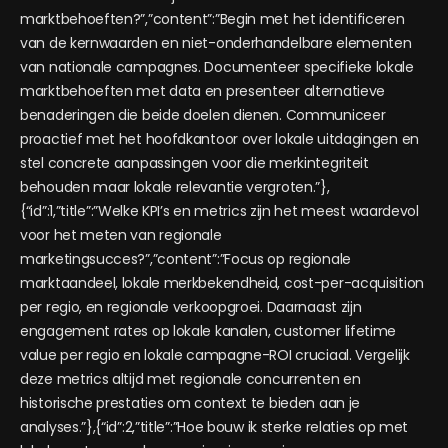
marktbehoeften?”,”content”:”Begin met het identificeren
van de kernwaarden en niet-onderhandelbare elementen
van nationale campagnes. Documenteer specifieke lokale
marktbehoeften met data en presenteer alternatieve
benaderingen die beide doelen dienen. Communiceer
proactief met het hoofdkantoor over lokale uitdagingen en
stel concrete aanpassingen voor die merkintegriteit
behouden maar lokale relevantie vergroten.”},
{“id”:1,”title”:”Welke KPI’s en metrics zijn het meest waardevol
voor het meten van regionale
marketingsucces?”,”content”:”Focus op regionale
marktaandeel, lokale merkbekendheid, cost-per-acquisition
per regio, en regionale verkoopgroei. Daarnaast zijn
engagement rates op lokale kanalen, customer lifetime
value per regio en lokale campagne-ROI cruciaal. Vergelijk
deze metrics altijd met regionale concurrenten en
historische prestaties om context te bieden aan je
analyses.”},{“id”:2,”title”:”Hoe bouw ik sterke relaties op met