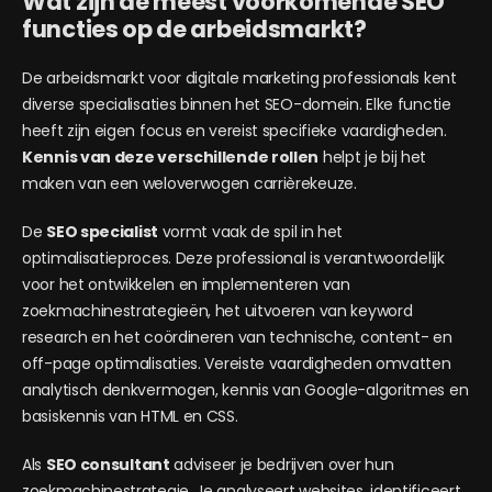
Wat zijn de meest voorkomende SEO
functies op de arbeidsmarkt?
De arbeidsmarkt voor digitale marketing professionals kent
diverse specialisaties binnen het SEO-domein. Elke functie
heeft zijn eigen focus en vereist specifieke vaardigheden.
Kennis van deze verschillende rollen
helpt je bij het
maken van een weloverwogen carrièrekeuze.
De
SEO specialist
vormt vaak de spil in het
optimalisatieproces. Deze professional is verantwoordelijk
voor het ontwikkelen en implementeren van
zoekmachinestrategieën, het uitvoeren van keyword
research en het coördineren van technische, content- en
off-page optimalisaties. Vereiste vaardigheden omvatten
analytisch denkvermogen, kennis van Google-algoritmes en
basiskennis van HTML en CSS.
Als
SEO consultant
adviseer je bedrijven over hun
zoekmachinestrategie. Je analyseert websites, identificeert