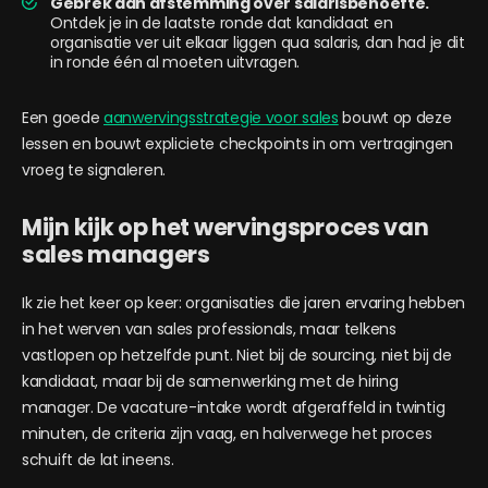
Gebrek aan afstemming over salarisbehoefte.
Ontdek je in de laatste ronde dat kandidaat en
organisatie ver uit elkaar liggen qua salaris, dan had je dit
in ronde één al moeten uitvragen.
Een goede
aanwervingsstrategie voor sales
bouwt op deze
lessen en bouwt expliciete checkpoints in om vertragingen
vroeg te signaleren.
Mijn kijk op het wervingsproces van
sales managers
Ik zie het keer op keer: organisaties die jaren ervaring hebben
in het werven van sales professionals, maar telkens
vastlopen op hetzelfde punt. Niet bij de sourcing, niet bij de
kandidaat, maar bij de samenwerking met de hiring
manager. De vacature-intake wordt afgeraffeld in twintig
minuten, de criteria zijn vaag, en halverwege het proces
schuift de lat ineens.