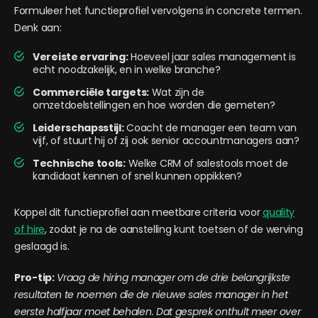
Formuleer het functieprofiel vervolgens in concrete termen.
Denk aan:
Vereiste ervaring:
Hoeveel jaar sales management is
echt noodzakelijk, en in welke branche?
Commerciële targets:
Wat zijn de
omzetdoelstellingen en hoe worden die gemeten?
Leiderschapsstijl:
Coacht de manager een team van
vijf, of stuurt hij of zij ook senior accountmanagers aan?
Technische tools:
Welke CRM of salestools moet de
kandidaat kennen of snel kunnen oppikken?
Koppel dit functieprofiel aan meetbare criteria voor
quality
of hire
, zodat je na de aanstelling kunt toetsen of de werving
geslaagd is.
Pro-tip:
Vraag de hiring manager om de drie belangrijkste
resultaten te noemen die de nieuwe sales manager in het
eerste halfjaar moet behalen. Dat gesprek onthult meer over