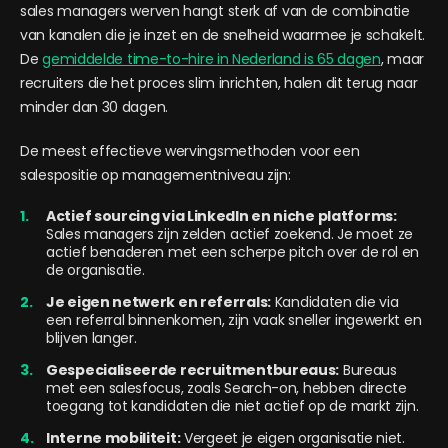
sales managers werven hangt sterk af van de combinatie
van kanalen die je inzet en de snelheid waarmee je schakelt.
De
gemiddelde time-to-hire in Nederland is 65 dagen
, maar
recruiters die het proces slim inrichten, halen dit terug naar
minder dan 30 dagen.
De meest effectieve wervingsmethoden voor een
salespositie op managementniveau zijn:
Actief sourcing via LinkedIn en niche platforms:
Sales managers zijn zelden actief zoekend. Je moet ze
actief benaderen met een scherpe pitch over de rol en
de organisatie.
Je eigen netwerk en referrals:
Kandidaten die via
een referral binnenkomen, zijn vaak sneller ingewerkt en
blijven langer.
Gespecialiseerde recruitmentbureaus:
Bureaus
met een salesfocus, zoals Search-on, hebben directe
toegang tot kandidaten die niet actief op de markt zijn.
Interne mobiliteit:
Vergeet je eigen organisatie niet.