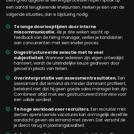
een aantal terugkerende knelpunten. Herken je een van de
volgende situaties, dan is bijsturing nodig:
Te lange doorlooptijden door interne
miscommunicatie.
Als je drie weken wacht op
feedback van de hiring manager, verlies je kandidaten
aan concurrenten met een sneller proces.
Ongestructureerde selectie met te veel
subjectiviteit.
Wanneer iedereen zijn eigen criterialijst
hanteert, wordt de uiteindelijke keuze gedreven door
gevoel in plaats van feiten.
Overinterpretatie van assessmentresultaten.
Een
assessment dat iemand als minder dominant profileert,
betekent niet dat hij geen goede sales manager kan zijn.
Combineer altijd met een gestructureerd interview voor
een valide oordeel.
Te hoge workload voor recruiters.
Een recruiter met
dertien openstaande vacatures kan onmogelijk dezelfde
aandacht geven als iemand met zeven. Dat verschil zie
je direct terug in plaatsingskwaliteit.