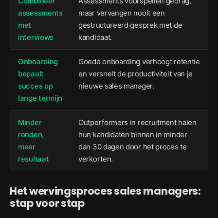
Combineer
Assessments voorspellen gedrag,
assessments
maar vervangen nooit een
met
gestructureerd gesprek met de
interviews
kandidaat.
Onboarding
Goede onboarding verhoogt retentie
bepaalt
en versnelt de productiviteit van je
succes op
nieuwe sales manager.
lange termijn
Minder
Outperformers in recruitment halen
ronden,
hun kandidaten binnen in minder
meer
dan 30 dagen door het proces te
resultaat
verkorten.
Het wervingsproces sales managers:
stap voor stap