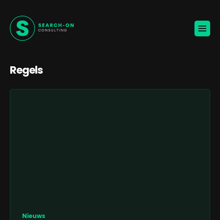
Home
Voor werkgevers
Vacatures
Over ons
Blogs
Regels
Contact
Jouw carrière
🚀
KANDIDATEN ONTVANGEN
BROCHURE VOOR WERKGEVERS
Nieuws