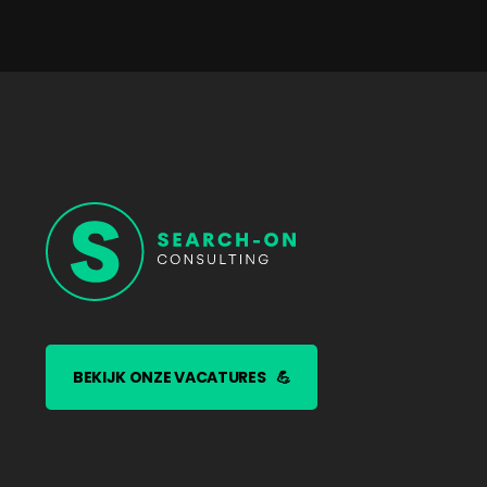
BEKIJK ONZE VACATURES
💪