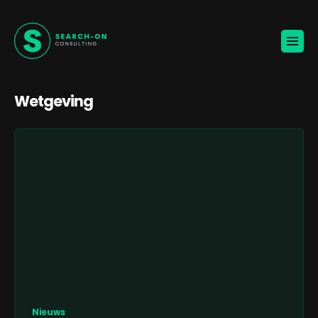
Home
Voor werkgevers
Vacatures
Over ons
Blogs
Wetgeving
Contact
Jouw carrière
🚀
KANDIDATEN ONTVANGEN
BROCHURE VOOR WERKGEVERS
Nieuws